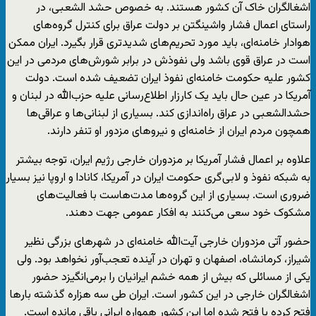
اشغالگران خاک آن کشور هستند. به خصوص حشد الشعبی، در
راستای اعمال فشار واشینگتن بر دولت عراق برای کنترل گروه‌های
هوادار خامنه‌ای، باید مورد تحریم‌های شدیدتری قرار بگیرد. ایران ممکن
است در عراق قوی باشد ولی نفوذش در برابر شورش‌های مردمی در این
کشور علیه حکومت خامنه‌ای نفوذ ایران تضعیف شده است. دولت
آمریکا در عین حال باید یک کارزار اطلاع‌رسانی علیه حزب‌الله در لبنان و
حشدالشعبی در عراق راه‌اندازی کند. بسیاری از لبنانی‌ها و عراقی‌ها
همچون مردم ایران از خامنه‌ای و نیروهای مزدور او تنفر دارند.
علاوه بر اعمال فشار آمریکا بر مزدوران خارجی رژیم ایران، توجه بیشتر
به شبکه نفوذ و لابی‌گری حکومت ایران در آمریکا، کانادا و اروپا نیز بسیار
ضروری است. بسیاری از این گروه‌ها مدت‌هاست با فعالیت‌های
مشکوک خود سعی می‌کنند به افکار عمومی جهت دهند.
حضور آتی مزدوران خارجی آیت‌الله خامنه‌ای در شهرهای بزرگی نظیر
شیراز، کرمانشاه، اصفهان و تهران در آینده تعجب‌آور نخواهد بود. ولی
یکی از مسائلی که بیش از همه خشم ایرانیان را برمی‌انگیزد حضور
اشغالگران خارجی در این کشور است. ایران طی سه هزاره گذشته بارها
فتح کرده یا فتح شده اما این کشور همواره ایرانی باقی مانده است.