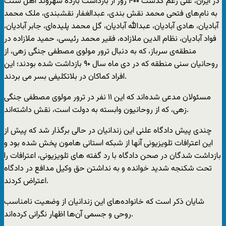
در ایران، علی رغم گذشت ۴۰۰ روز از بازداشت بازده شهروند اهل سنت
به نام‌های فتحی محمد نقش بندی، عبدالغفار نقشبندی، ملک محمد
آبادیان، هادی آبادیان، عبدالله آبادیان، گل محمد پلیده‌ای، جابر آبادیان،
فواد آبادیان، نظام الدین ملازاده، فقیر محمد رئیسی، حمید ملازاده در
منطقه‌ی سرباز، که به دنبال ترور مولوی مصطفی جنگی زهی، از
روحانیان سنی منطقه که در دی ماه سال ۹۰ بازداشت شده بودند؛ این
افراد کماکان در بلاتکلیفی بسر می بردند.
مسئولان مدعی شده‌اند که این ۱۱ نفر در ترور مولوی مصطفی جنگی
زهی، که از روحانیون وابسته به دولت است، نقش داشته‌اند.
چندی پیش دادگاه علنی این زندانیان در حالی برگذار شد که پیش از
این اعترافات تلویزیونی آنها از شبکه استانی هامون پخش شده بود و
بازداشت شدگان در صحن دادگاه با رد گفته های تلویزیونی، اعترافات را
تحت شکنجه شدید خوانده و به نداشتن حق وکیل مدافع در دادگاه
اعتراض کردند.
شایان ذکر است که خانواده‌های این زندانیان از وضعیت نامناسب
روحی و جسمی آن‌ها اظهار نگرانی کرده‌اند.