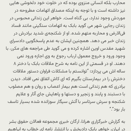
محارب بلکه انسانی منزوی بوده که در خلوت خود دلخوشی هایی
نیز داشته است و با توجه به اینکه مصداق اتهامات مطروحه در
موردش وجود ندارد، بی گناه است. خواهر این زندانی محبوس در
زندان رجایی شهر می گوید بابک به اتهامات سنگینی مانند فساد
فی‌الارض و محاربه متهم شده. او از شکنجه‌ی شدید برادرش در
زندان خبر می دهد. همچنین ایشان به عدم پاسخگویی دادسرای
شهید مقدس اوین اشاره کرده و می گوید طی مراجعه های مکرر، با
وجود ورود و خروج معمول ارباب رجوع به وی اجازه ورود نمی
دهند. او در قسمتی از این نامه به شرح ملاقات بابک با دختر ۸
ساله اش می پردازد؛ “توانستم با مشکلات فراوان دستور ملاقات
دخترش را در بیمارستان بگیرم که ای کاش اتفاق نمی افتاد. دیدن
برادری که هم زندانی است هم بیمار اعصاب و روان و هم مصلوب
با دستبند و پابند و زنجیر و دستها و پاهایش جای آثار و علایم
شکنجه و سرش سرتاسر با آتش سیگار سوزانده شده بسیار تاسف
بار بود”.”
به گزارش خبرگزاری هرانا، ارگان خبری مجموعه فعالان حقوق بشر
در ایران، خواهر بابک دادبخش، با انتشار نامه ای خطاب به ابراهیم