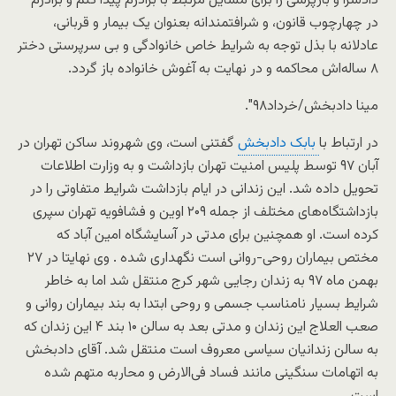
دادسرا و بازپرسی را برای مسایل مرتبط با برادرم پیدا کنم و برادرم
در چهارچوب قانون، و شرافتمندانه بعنوان یک بیمار و قربانی،
عادلانه با بذل توجه به شرایط خاص خانوادگی و بی سرپرستی دختر
۸ ساله‌اش محاکمه و در نهایت به آغوش خانواده باز گردد.
مینا دادبخش/خرداد۹۸″.
در ارتباط با
بابک دادبخش
گفتنی است، وی شهروند ساکن تهران در
آبان ۹۷ توسط پلیس امنیت تهران بازداشت و به وزارت اطلاعات
تحویل داده شد. این زندانی در ایام بازداشت شرایط متفاوتی را در
بازداشتگاه‌های مختلف از جمله ۲۰۹ اوین و فشافویه تهران سپری
کرده است. او همچنین برای مدتی در آسایشگاه امین آباد که
مختص بیماران روحی-روانی است نگهداری شده . وی نهایتا در ۲۷
بهمن ماه ۹۷ به زندان رجایی شهر کرج منتقل شد اما به خاطر
شرایط بسیار نامناسب جسمی و روحی ابتدا به بند بیماران روانی و
صعب العلاج این زندان و مدتی بعد به سالن ۱۰ بند ۴ این زندان که
به سالن زندانیان سیاسی معروف است منتقل شد. آقای دادبخش
به اتهامات سنگینی مانند فساد فی‌الارض و محاربه متهم شده