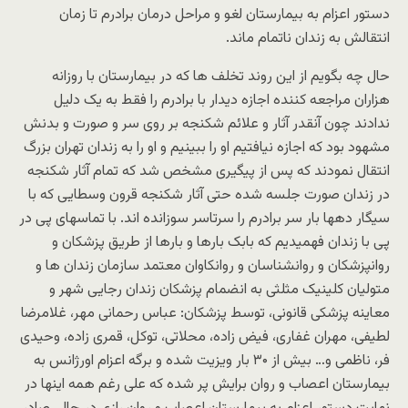
دستور اعزام به بیمارستان لغو و مراحل درمان برادرم تا زمان
انتقالش به زندان ناتمام ماند.
حال چه بگویم از این روند تخلف ها که در بیمارستان با روزانه
هزاران مراجعه کننده اجازه دیدار با برادرم را فقط به یک دلیل
ندادند چون آنقدر آثار و علائم شکنجه بر روی سر و صورت و بدنش
مشهود بود که اجازه نیافتیم او را ببینیم و او را به زندان تهران بزرگ
انتقال نمودند که پس از پیگیری مشخص شد که تمام آثار شکنجه
در زندان صورت جلسه شده حتی آثار شکنجه قرون وسطایی که با
سیگار دهها بار سر برادرم را سرتاسر سوزانده اند. با تماسهای پی در
پی با زندان فهمیدیم که بابک بارها و بارها از طریق پزشکان و
روانپزشکان و روانشناسان و روانکاوان معتمد سازمان زندان ها و
متولیان کلینیک مثلثی به انضمام پزشکان زندان رجایی شهر و
معاینه پزشکی قانونی، توسط پزشکان: عباس رحمانی مهر، غلامرضا
لطیفی، مهران غفاری، فیض زاده، محلاتی، توکل، قمری زاده، وحیدی
فر، ناظمی و… بیش از ۳۰ بار ویزیت شده و برگه اعزام اورژانس به
بیمارستان اعصاب و روان برایش پر شده که علی رغم همه اینها در