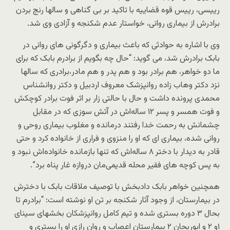
رییسی، رییس قوه قضاییه با تاکید بر بی گناهی و سالها رنج بردن
برادرش از بیماری روانی، خواستار عدم شکنجه و آزادی وی شد.
وی با اشاره به حوادثی که باعث بیماری و دگرگونی های روانی در
بابک برادرش شد، می گوید: “حال چه بگویم از برادرم بابک که برای
ما دو خواهر، هم برادر بود و هم پدر و هم مادر،برادری که سالها
نزد دکتر وهاب زاده روانپزشک معروف اردبیل و دکتر روانشناس
محمدی پرونده داشت و حال با حالتی زار بر اثر فوت برادر کوچکش
و فوت همسر و پسر ۱۲ ساله‌اش در آتش سوزی که در مقابل
چشمانش به رحمت خدا رفتند درمانده و مغلوب بیماری روحی و
روانی شده، بیماری ای که او را منزوی و فراری از خانواده کرد و حتی
قادر به دیدار با دختر ۸ ساله‌اش که تنها بازمانده خانواده‌اش نبود و
به پس کوچه های فقیر محله قدیمی‌مان دروازه غار پناه برد”.
همچنین خواهر بابک دادبخش با توصیف ملاقات بابک با دخترش
در بیمارستان، از وجود آثار شکنجه بر تن او نوشته است: “برادرم تا
بحال ۳ دوره بستری شده و تیم کامل روانپزشکان بخشهای سینای
۱و ۲ و ابوریحان ۲ بیمارستان اعصاب و روان رازی او را بستری و