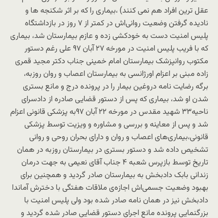
عقل ترین افراد هم نمی کنند) ،بیماری را که بر اثر شکنجه ها و
نادیده گرفتن وضعیت روانی‌اش در کمتر از ۷ روز در بازداشتگاه
پلیس امنیت دست به خودکشی زده و عازم بیمارستان شد، بیماری
که با فریب پلیس امنیت در مورخه ۲۷ آبان ۹۷ علی رغم دستور
مکتوب روانپزشک بیمارستان امام خمینی جناب دکتر مجید قمری
زاده مبنی بر اعزام اورژانسی به بیمارستان اعصاب و روان روزبه،
برگه رضایت نامه دروغین بیمار را در پرونده درج و مانع بستری
شدن او شد، بیماری که پس از دستور قضایی صادره از دادسرای
ناحیه۳۳ شهید مقدس در مورخه ۲۲ آبان ۹۷به پزشکی قانونی اعزام
شد و پس از معاینه و بررسی و مشاوره و ویزیت توسط پزشکی
قانونی،بیماری‌های اعصاب و روان و دارای بحران روحی و روانی
تشخیص داده شد و دستور بستری در بیمارستان روزبه در همان
تاریخ توسط بازپرس شعبه ۴ جناب آقای نعیمی به جهت درمان
زندانی بابک دادبخش به بیمارستان صادر گردید و همچنین برای
بهبود وضعیت جسمی‌اش اجازه‌ی ملاقات هفتگی با دخترش آماندا
دادبخش نیز در همان نامه صادر شده بود ولی پلیس امنیت با
بزرگنمایی پرونده مانع اجرای دستور قضایی صادر شده گردید و