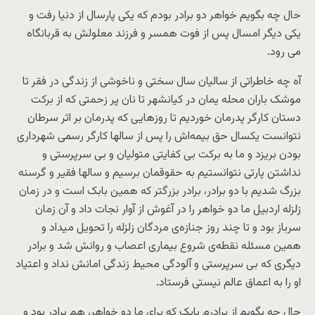
حال چه بگویم خواهر دو برادر بودم که یکی پارسال از دنیا رفت و
یکی دیگر امسال پس از فوت همسر و فرزند معلولش به قربانگاه
می رود.
آه چه خاطراتی از سالیان سال سختی و ناخوشی از زندگی در فقر تا
موشک باران محله یمان در کیانشهر تا نان پر زحمتی که از برکت
دستان کارگر پدرمان خوردیم تا روزهایی که پدرمان بر اثر سرطان
نتوانست یکسال حق بیمه‌اش را پس از سالها کارگر رسمی شهرداری
بودن بریزد و ما به برکت بی کفایتی متولیان و بی سرپرستی و
نداشتن پارتی نتوانستیم به حقوقمان برسیم و سالها فقیر و گرسنه
بزرگ شدیم با دو برادر، برادر بزرگتر که همین بابک است و در زمان
زلزله اردبیل ما دو خواهر را در آغوش از آوار نجات داد و آن زمان
سرباز بود و تا چند روز جنازه‌ی مردگان زلزله را تحویل میداد و
همین مسئله نقطه‌ی شروع بیماری اعصاب و روانش شد و برادر
دیگری که بی سرپرستی و آلودگی محیط زندگی امانش نداد و اعتیاد
او را به اعماق عالم نیستی فرستاد.
حال چه بگویم از برادرم بابک که برای ما دو خواهر، هم برادر بود و