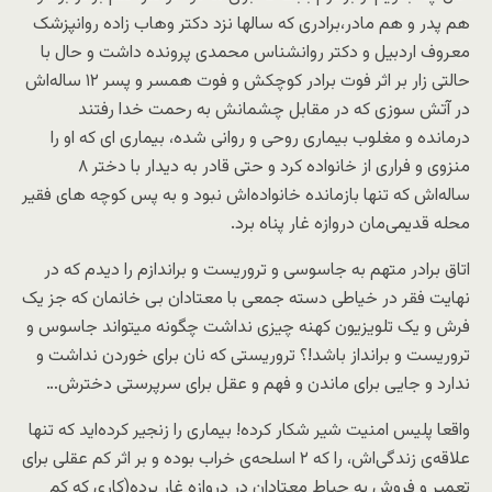
هم پدر و هم مادر،برادری که سالها نزد دکتر وهاب زاده روانپزشک
معروف اردبیل و دکتر روانشناس محمدی پرونده داشت و حال با
حالتی زار بر اثر فوت برادر کوچکش و فوت همسر و پسر ۱۲ ساله‌اش
در آتش سوزی که در مقابل چشمانش به رحمت خدا رفتند
درمانده و مغلوب بیماری روحی و روانی شده، بیماری ای که او را
منزوی و فراری از خانواده کرد و حتی قادر به دیدار با دختر ۸
ساله‌اش که تنها بازمانده خانواده‌اش نبود و به پس کوچه های فقیر
محله قدیمی‌مان دروازه غار پناه برد.
اتاق برادر متهم به جاسوسی و تروریست و براندازم را دیدم که در
نهایت فقر در خیاطی دسته جمعی با معتادان بی خانمان که جز یک
فرش و یک تلویزیون کهنه چیزی نداشت چگونه میتواند جاسوس و
تروریست و برانداز باشد!؟ تروریستی که نان برای خوردن نداشت و
ندارد و جایی برای ماندن و فهم و عقل برای سرپرستی دخترش…
واقعا پلیس امنیت شیر شکار کرده! بیماری را زنجیر کرده‌اید که تنها
علاقه‌ی زندگی‌اش، را که ۲ اسلحه‌ی خراب بوده و بر اثر کم عقلی برای
تعمیر و فروش به حیاط معتادان در دروازه غار برده(کاری که کم