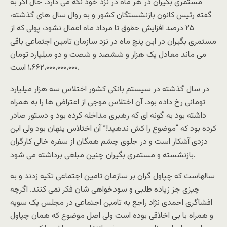
مستمری بگیران در هر ماه در نزد خود نگه می دارد. حال اگر به
گفته رئیس کانون بازنشستگان کشور و به روال سال های گذشته،
۲۵ درصد افزایش حقوق تا مرداد ماه اعمال نشود، پولی که از
مستمری بگیران در این پنچ ماه در نزد سازمان تامین اجتماعی باقی
می ماند معادل یک هزار و ششصد و شصت و دو میلیارد تومان
۱،۶۶۲،۰۰۰،۰۰۰،۰۰۰ است.
در سال گذشته در سیستم بانکی کشور اختلاس سه هزار میلیارد
تومانی رخ داده بود. آن اختلاس موجی از اعتراض ها را به همراه
داشته بود به گونه ای که رهبری مداخله کرده بود و دستور صادر
کرده بود که “موضوع را کش ندهید!” آن اختلاس پنهان بود ولی این
دزدی آشکار است و در جلوی چشم همگان از سفره خالی کارگران
بازنشسته و مستمری بگیران چنین مبلغی برداشته می شود.
سالهاست که چپاول گران بر سازمان تامین اجتماعی تکیه زدند و به
چیزی جز زیاده طلبی و سودخواهی شان فکر نمی کنند. اگرچه
افشاگری احمدی نژاد راجع به تامین اجتماعی در مجلس یک سویه
و همراه با بی اخلاقی بوده است ولی اصل موضوع که همان چپاول