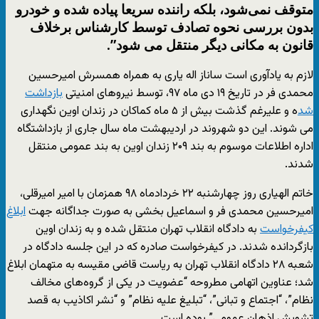
متوقف نمی‌شود، بلکه راننده سریعا پیاده شده و خودرو
بدون بررسی نحوه تصادف توسط کارشناس برخلاف
قانون به مکانی دیگر منتقل می شود”.
لازم به یادآوری است ساناز اله یاری به همراه همسرش امیرحسین
محمدی فر در تاریخ ۱۹ دی ماه ۹۷، توسط نیروهای امنیتی
بازداشت
شد
ه و علیرغم گذشت بیش از ۵ ماه کماکان در زندان اوین نگهداری
می شوند. این دو شهروند در اردیبهشت ماه سال جاری از بازداشتگاه
اداره اطلاعات موسوم به بند ۲۰۹ زندان اوین به بند عمومی منتقل
شدند.
خاتم الهیاری روز چهارشنبه ۲۲ خردادماه ۹۸ همزمان با امیر امیرقلی،
امیرحسین محمدی فر و اسماعیل بخشی به صورت جداگانه جهت
ابلاغ
کیفرخواست
به دادگاه انقلاب تهران منتقل شده و به زندان اوین
بازگردانده شدند. در کیفرخواست صادره که در این جلسه دادگاه در
شعبه ۲۸ دادگاه انقلاب تهران به ریاست قاضی مقیسه به متهمان ابلاغ
شد؛ عناوین اتهامی مطروحه “عضویت در یکی از گروه‌های مخالف
نظام”، “اجتماع و تبانی”، “تبلیغ علیه نظام” و “نشر اکاذیب به قصد
تشویش اذهان عمومی” بوده است