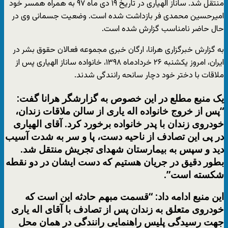
منتقل شد. ساناز الهیاری در تاریخ ۱۹ دی ماه ۹۷ به همراه همسر خود
امیرحسین محمدی فر بازداشت شده است. وضعیت جسمانی وی در
حال حاضر نامناسب گزارش شده است.
به گزارش خبرگزاری هرانا، ارگان خبری مجموعه فعالان حقوق بشر در
ایران، امروز یکشنبه ۲۶ خردادماه ۱۳۹۸، خانواده ساناز الهیاری پس از
ملاقات با دختر خود دچار سانحه رانندگی شدند.
یک منبع مطلع در این خصوص به گزارشگر هرانا گفت:
“پس از خروج خانواده اله یاری از سالن ملاقات زندان،
خودروی زندان با پدر خانواده برخورد کرد. آقای الهیاری
در پی این تصادف از ناحیه دست، پا و سر به شدت آسیب
دید و سپس به بیمارستان شهدای تجریش منتقل شد.
بطور دقیق در جریان هستیم که دست ایشان در دو نقطه
شکسته است”.
این منبع ادامه داد: “قسمت مبهم حادثه این است که
خودروی متعلق به زندان پس از تصادف با آقای اله یاری
جهت رسیدگی پلیس راهنمایی رانندگی در همان محل