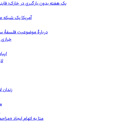
یک هفته بدون بارگیری در خارک؛ فاینن
آمریکا یک شبکه صرا
دربارهٔ موضوعیتِ فلسفهٔ سی
خرازی 
پیام روشن پزشکیان در گفت‌و‌گوی تصویری با مرد نامرئی: من هستم!
لا
زندان 
مشهد؛ ۲۰
ب
متا به اتهام ایجاد «مزاحمت عمومی»