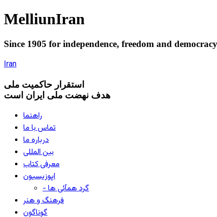
Melliun
Iran
Since 1905 for
independence
,
freedom
and
democrac
Iran
استقرار
حاکميت ملی
هدف نهضت ملی ایران است
راهنما
تماس با ما
درباره ما
بین المللی
معرفی کتاب
اپوزیسیون
- گرد همآئی ها
فرهنگ و هنر
گوناگون