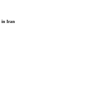
y
in
Iran