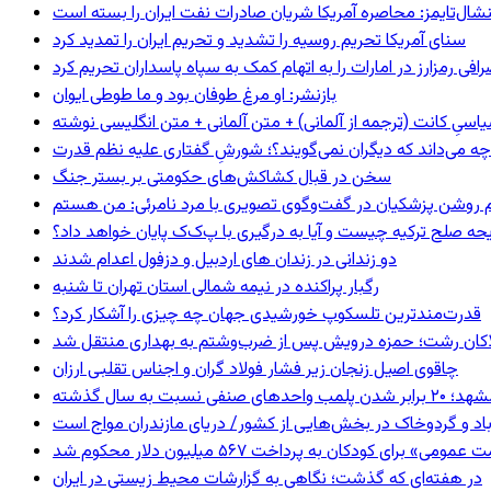
شال‌تایمز: محاصره آمریکا شریان صادرات نفت ایران را بسته است
سنای آمریکا تحریم روسیه را تشدید و تحریم ایران را تمدید کرد
فی رمزارز در امارات را به اتهام کمک به سپاه پاسداران تحریم کرد
بازنشر: او مرغ طوفان بود و ما طوطی ایوان
اسیِ کانت (ترجمه از آلمانی) + متن آلمانی + متن انگلیسی نوشته
چه می‌داند که دیگران نمی‌گویند؟؛ شورشِ گفتاری علیه نظم قدرت
سخن در قبال کشاکش‌های حکومتی بر بستر جنگ
یحه صلح ترکیه چیست و آیا به درگیری با پ‌ک‌ک پایان خواهد داد؟
دو زندانی در زندان های اردبیل و دزفول اعدام شدند
رگبار پراکنده در نیمه شمالی استان تهران تا شنبه
قدرت‌مندترین تلسکوپ خورشیدی جهان چه چیزی را آشکار کرد؟
لاکان رشت؛ حمزه درویش پس از ضرب‌وشتم به بهداری منتقل شد
چاقوی اصیل زنجان زیر فشار فولاد گران و اجناس تقلبی ارزان
 برابر شدن پلمب واحدهای صنفی نسبت به سال گذشته
اد و گردوخاک در بخش‌هایی از کشور/ دریای مازندران مواج است
 برای کودکان به پرداخت ۵۶۷ میلیون دلار محکوم شد
در هفته‌ای که گذشت؛ نگاهی به گزارشات محیط زیستی در ایران