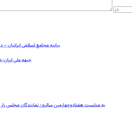
بیانیه مجامع اسلامی ایرانیان 
جبهه ملی ایران-خا
به مناسبت هفتادوچهارمین سالروز: نمایندگان مجلس زار می‌زدند/ تهران در آتش؛ ۳۰ تیر