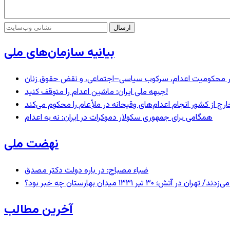
بیانیه سازمان‌های ملی
– در محکومیت اعدام، سرکوب سیاسی–اجتماعی، و نقض حقوق زنان
جبهه ملی ایران: ماشین اعدام را متوقف کنید!
رج از کشور انجام اعدام‌های وقیحانه در ملأِعام را محکوم می‌کند
همگامی برای جمهوری سکولار دموکرات در ایران: نه به اعدام
نهضت ملی
ضیاء مصباح: در باره دولت دکتر مصدق
 ۱۳۳۱ میدان بهارستان چه خبر بود؟
آخرین مطالب