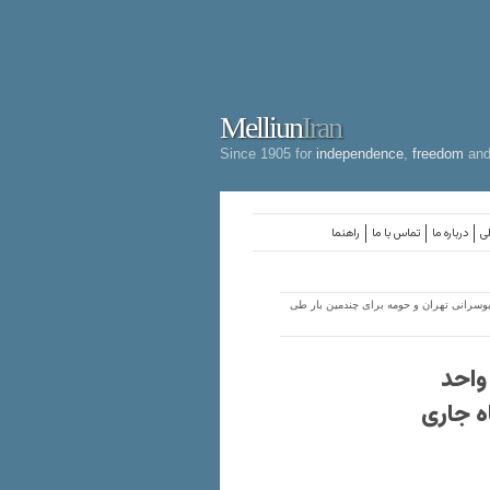
Melliun
Iran
Since 1905 for
independence
,
freedom
an
لی
درباره ما
تماس با ما
راهنما
بوسرانی تهران و حومه برای چندمین بار طی
واحد
ه جاری