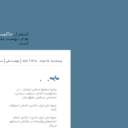
استقرار
حاکميت
هدف نهضت ملی 
است
پنجشنبه, ۱۵ مرداد , ۱۴۰۵ |
خانه
نهضت ملی
ساز
بیانیه
سازمان‌های
ملی
بیانیه مجامع اسلامی ایرانیان – در
محکومیت اعدام، سرکوب سیاسی–
اجتماعی، و نقض حقوق زنان
جبهه ملی ایران: ماشین اعدام را متوقف
کنید!
جبهه ملی ایران-خارج از کشور انجام
اعدام‌های وقیحانه در ملأِعام را محکوم
می‌کند