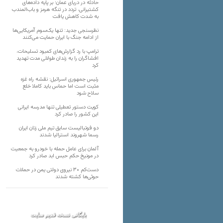
حادثه در دریای عمان؛ بر پایه داده‌های
کشتیرانی، تردد در تنگه هرمز و باب‌المندب
به شدت کاهش یافت
نظرسنجی جدید: تنها یک‌سوم آمریکایی‌ها
از ادامه جنگ با ایران حمایت می‌کنند
ترامپ با رد گزارش‌های کمبود تسلیحات،
افشاگران را به زندان طولانی مدت تهدید
کرد
رئیس‌ جمهوری اسرائیل: نقشه راه غزه
مثبت است اما حماس باید کاملا خلع
سلاح شود
کویت دستور تعطیلی تنها مدرسه ایرانی
این کشور را صادر کرد
دو فوتبالیست سابق تیم ملی زنان ایران
رسما شهروند استرالیا شدند
آلمان برای عامل حمله با خودرو به جمعیت
در مونیخ حکم حبس ابد صادر کرد
دست‌کم ۳۰ نیروی دولتی یمن در حملات
حوثی‌ها کشته شدند
بایگانی نسخه قدیم سایت