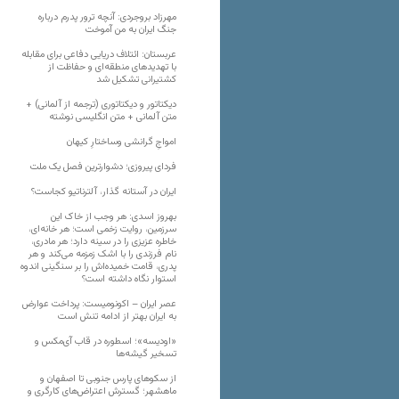
مهرزاد بروجردی: آنچه ترور پدرم درباره
جنگ ایران به من آموخت
عربستان: ائتلاف دریایی دفاعی برای مقابله
با تهدیدهای منطقه‌ای و حفاظت از
کشتیرانی تشکیل شد
دیکتاتور و دیکتاتوری (ترجمه از آلمانی) +
متن آلمانی + متن انگلیسی نوشته
‌امواجِ گرانشی وساختارِ کیهان
فردای پیروزی؛ دشوارترین فصل یک ملت
ایران در آستانه گذار، آلترناتیو کجاست؟
بهروز اسدی: هر وجب از خاک‌ این
سرزمین، روایت زخمی است؛ هر خانه‌ای،
خاطره عزیزی را در سینه دارد؛ هر مادری،
نام فرزندی را با اشک زمزمه می‌کند و هر
پدری، قامت خمیده‌اش را بر سنگینی اندوه
استوار نگاه داشته است؟
عصر ایران – اکونومیست: پرداخت عوارض
به ایران بهتر از ادامه تنش است
«اودیسه»؛ اسطوره در قاب آی‌مکس و
تسخیر گیشه‌ها
از سکوهای پارس جنوبی تا اصفهان و
ماهشهر؛ گسترش اعتراض‌های کارگری و