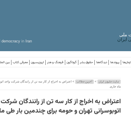
 ملی
ایران
d
democracy
in
Iran
مان‌ها
پیوندها
دیدگاه‌ها
حقوق بشر
گوناگون
فرهنگ و هنر
اپوزیسیون
معرفی کتاب
بین المل
سایت ملیون ایران
آخرین مطالب
>
> اعتراض به اخراج از کار سه تن از رانندگان شرکت واحد اتو
ماه جاری
اعتراض به اخراج از کار سه تن از رانندگان شرکت 
اتوبوسرانی تهران و حومه برای چندمین بار طی ما