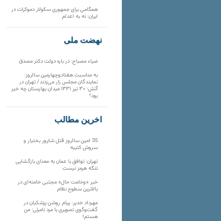
همگامی برای جمهوری سکولار دموکرات در
ایران: نه به اعدام
نهضت ملی
ضیاء مصباح: در باره دولت دکتر مصدق
به مناسبت هفتادوچهارمین سالروز:
نمایندگان مجلس زار می‌زدند/ تهران در
آتش؛ ۳۰ تیر ۱۳۳۱ میدان بهارستان چه خبر
بود؟
آخرین مطالب
35 امین سالروز قتل شاپور بختیار و
سروش کتیبه
تهران: توافق با عمان به معنای بازگشایی
تنگه هرمز نیست
خبر «وخامت حال» مجتبی خامنه‌ای در
بالاترین سطوح نظام
مهرداد خدیر: پیام روشن پزشکیان در
گفت‌و‌گوی تصویری با مرد نامرئی: من
هستم!