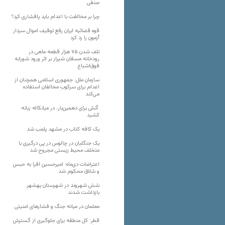
صنفی
چرا بر مخالفت با اعدام باید پافشاری کرد؟
قوه قضائیه ایران رفع توقیف اموال سردار
آزمون را رد کرد
تلف شدن ۷۵ هزار قطعه ماهی در
رودخانه مسقان شیراز بر اثر ورود شورابه
فوق‌اشباع
سازمان ملل: جمهوری اسلامی همچنان از
اعدام برای سرکوب مخالفان استفاده
می‌کند
آتش برای دهمین‌بار، در میانکاله زبانه
کشید
یک کافه کتاب در مشهد پلمب شد
یک جنگلبان در چالوس در پی درگیری با
متخلف محیط زیستی مجروح شد
اعتراضات دی‌ماه؛ امیرحسین افرا به حبس
و شلاق محکوم شد
شش شهروند در شهرستان بهشهر
بازداشت شدند
معلمان در میانه جنگ و فشارهای امنیتی
قطر: کل منطقه برای جلوگیری از گسترش