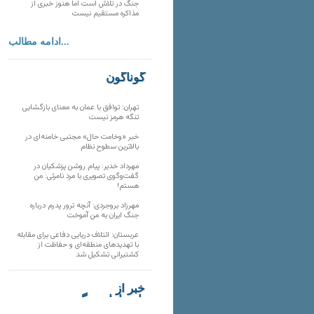
جنگ در تلاش است اما هنوز خبری از
مذاکره مستقیم نیست
ادامه مطالب...
گوناگون
تهران: توافق با عمان به معنای بازگشایی
تنگه هرمز نیست
خبر «وخامت حال» مجتبی خامنه‌ای در
بالاترین سطوح نظام
مهرداد خدیر: پیام روشن پزشکیان در
گفت‌و‌گوی تصویری با مرد نامرئی: من
هستم!
مهرزاد بروجردی: آنچه ترور پدرم درباره
جنگ ایران به من آموخت
عربستان: ائتلاف دریایی دفاعی برای مقابله
با تهدیدهای منطقه‌ای و حفاظت از
کشتیرانی تشکیل شد
خبر از
تارنماهای دیگر