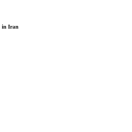
y
in
Iran