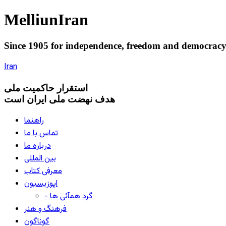
Melliun
Iran
Since 1905 for
independence
,
freedom
and
democrac
Iran
استقرار
حاکميت ملی
هدف نهضت ملی ایران است
راهنما
تماس با ما
درباره ما
بین المللی
معرفی کتاب
اپوزیسیون
- گرد همآئی ها
فرهنگ و هنر
گوناگون