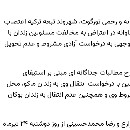
وانه و رحمی تورگوت، شهروند تبعه ترکیه اعتصاب
، بشیر پیرماوانه در اعتراض به مخالفت مسئولین زندان با
 توجهی به درخواست آزادی مشروط و عدم تحویل
 دیگر این زندانی هستند که از روز سه شنبه ۱ مردادماه با طرح مطالبات جداگانه ای مبنی بر استیفای
با درخواست انتقال وی به زندان ماکو، محل
وط وی و همچنین عدم انتقال به زندان بوکان
در بند ۴ زندان اوین نیز حسین سرلک، مرتضی نظری سدهی، محسن امین پور، رضا بازآزاده، بهروز زارع و رضا محمدحسینی از روز دوشنبه ۲۴ تیرماه