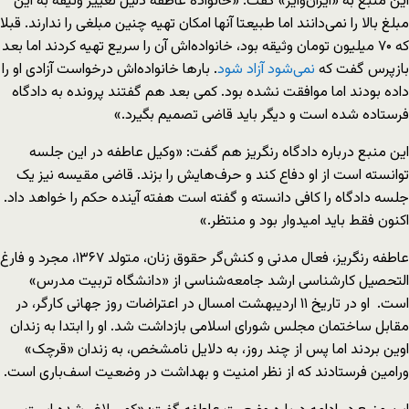
این منبع به «ایران‌وایر» گفت: «خانواده عاطفه دلیل تغییر وثیقه به این
مبلغ بالا را نمی‌دانند اما طبیعتا آن‎ها امکان تهیه چنین مبلغی را ندارند. قبلا
که ۷۰ میلیون تومان وثیقه بود، خانواده‌اش آن را سریع تهیه کردند اما بعد
بازپرس گفت که
نمی‌شود آزاد شود
. بارها خانواده‌اش درخواست آزادی او را
داده بودند اما موافقت نشده بود. کمی بعد هم گفتند پرونده به دادگاه
فرستاده شده است و دیگر باید قاضی تصمیم بگیرد.»
این منبع درباره دادگاه رنگریز هم گفت: «وکیل عاطفه در این جلسه
توانسته است از او دفاع کند و حرف‌هایش را بزند. قاضی مقیسه نیز یک
جلسه دادگاه را کافی دانسته و گفته است هفته آینده حکم را خواهد داد.
اکنون فقط باید امیدوار بود و منتظر.»
عاطفه رنگریز، فعال مدنی و کنش‌گر حقوق زنان، متولد ۱۳۶۷، مجرد و فارغ
التحصیل کارشناسی ارشد جامعه‌شناسی از «دانشگاه تربیت مدرس»
است. او در تاریخ ۱۱ اردیبهشت امسال در اعتراضات روز جهانی کارگر، در
مقابل ساختمان مجلس شورای اسلامی بازداشت شد. او را ابتدا به زندان
اوین بردند اما پس از چند روز، به دلایل نامشخص، به زندان «قرچک»
ورامین فرستادند که از نظر امنیت و بهداشت در وضعیت اسف‌باری است.