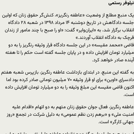
نیلوفر رستمی
یک منبع مطلع از وضعیت «عاطفه رنگریز»، کنش‌گر حقوق زنان که اولین
جلسه دادگاهش در تاریخ دوشنبه ۱۴ مرداد ۱۳۹۸ در شعبه ۲۸ دادگاه
انقلاب برگزار شد، به «ایران‌وایر» گفت: «او را صبح با چند مامور از زندان
قرچک به دادگاه انقلاب آوردند.»
قاضی «محمد مقیسه» در این جلسه دادگاه قرار وثیقه رنگریز را به دو
میلیارد تومان افزایش داده و در پایان جلسه گفته است حکم را تا هفته
آینده صادر خواهد کرد.
به گفته این منبع، در ابتدای بازداشت عاطفه رنگریز، بازپرس شعبه هفتم
دادسرای «اوین» برای او قرار وثیقه ۷۰ میلیون تومانی صادر کرده بود اما
اکنون قاضی مقیسه این مبلغ وثیقه را به دو میلیارد تومان افزایش داده
است.
عاطفه رنگریز، فعال جوان حقوق زنان متهم به دو اتهام «اقدام علیه
امنیت ملی» و «برهم زدن نظم عمومی» به دلیل شرکت در تجمع «روز
جهانی کارگر» است.