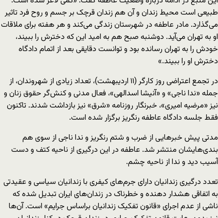
این منبع در ادامه درباره وضعیت عاطفه گفت:‌ «کمی لاغر شده است.
طبیعی است محیط زندان و آن هم زندان قرچک بر جسم و روح فرد تاثیر
می‌گذارد. مادر عاطفه در شهرستان زندگی می‌کند و هر هفته برای ملاقات
او به تهران می‌آید. دوشنبه صبح هم به امید این که دخترش را ببیند،
خودش را به تهران رسانده بود و توانست دقایقی بعد از اتمام دادگاه
دخترش او را ببیند.»
در تجمع اعتراضی روز کارگر (۱۱ اردیبهشت)، تعداد زیادی از شهروندان، از
جمله «ندا ناجی» و «آنیشا اسدالهی»، فعال مدنی و کنش‌گر حقوق زنان و
نیز «مرضیه امیری»، خبرنگار روزنامه «شرق» نیز بازداشت شدند. تاکنون
فقط جلسه دادگاه عاطفه رنگریز برگزار شده است.
مدتی پیش خبرهایی از ضرب و شتم رنگریز و ندا ناجی از سوی هم
بندی‌هایشان منتشر شد. عاطفه در این درگیری از ناحیه کتف و دست
آسیب دید و ندا از ناحیه چشم.
تعدد درگیری‌ زندانیان دارای جرم‌های کیفری با زندانیان سیاسی و عقیدتی
به اتفاقی هشدار دهنده و خطرناک در زندان‌های ایران تبدیل شده که
ناشی از عدم اجرای «قانون تفکیک زندانیان براساس جرایم» است. آن‌ها