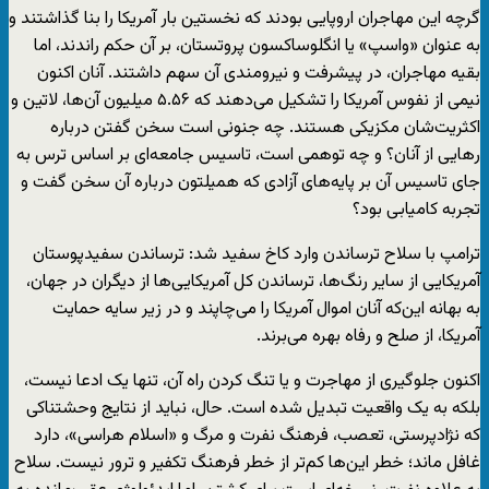
گرچه این مهاجران اروپایی‌ بودند که نخستین بار آمریکا را بنا گذاشتند و
به عنوان «واسپ» یا انگلوساکسون پروتستان، بر آن حکم راندند، اما
بقیه مهاجران، در پیشرفت و نیرومندی آن سهم داشتند. آنان اکنون
نیمی از نفوس آمریکا را تشکیل می‌دهند که ۵.۵۶ میلیون آن‌ها، لاتین و
اکثریت‌شان مکزیکی هستند. چه جنونی است سخن گفتن درباره
رهایی از آنان؟ و چه توهمی است، تاسیس جامعه‌ای بر اساس ترس به
جای تاسیس آن بر پایه‌های آزادی که همیلتون درباره آن سخن گفت و
تجربه کامیابی بود؟
ترامپ با سلاح ترساندن وارد کاخ سفید شد: ترساندن سفیدپوستان
آمریکایی از سایر رنگ‌ها، ترساندن کل آمریکایی‌ها از دیگران در جهان،
به بهانه این‌که آنان اموال آمریکا را می‌چاپند و در زیر سایه حمایت
آمریکا، از صلح و رفاه بهره می‌برند.
اکنون جلوگیری از مهاجرت و یا تنگ کردن راه‌ آن، تنها یک ادعا نیست،
بلکه به یک واقعیت تبدیل شده است. حال، نباید از نتایج وحشتناکی
که نژادپرستی، تعصب، فرهنگ نفرت و مرگ و «اسلام هراسی»، دارد
غافل ماند؛ خطر این‌ها کم‌تر از خطر فرهنگ تکفیر و ترور نیست. سلاح