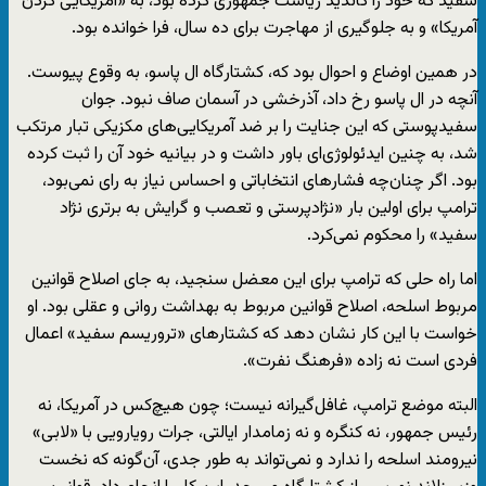
سفید که خود را کاندید ریاست جمهوری کرده بود، به «آمریکایی کردن
آمریکا» و به جلوگیری از مهاجرت برای ده سال، فرا خوانده بود.
در همین اوضاع و احوال بود که، کشتارگاه ال پاسو، به وقوع پیوست.
آنچه در ال پاسو رخ داد، آذرخشی در آسمان صاف نبود. جوان
سفیدپوستی که این جنایت را بر ضد آمریکایی‌های مکزیکی تبار مرتکب
شد، به چنین اید‌ئولوژی‌‌ای باور داشت و در بیانیه خود آن را ثبت کرده
بود. اگر چنان‌چه فشارهای انتخاباتی و احساس نیاز به رای نمی‌بود،
ترامپ برای اولین بار «نژادپرستی و تعصب و گرایش به برتری نژاد
سفید» را محکوم نمی‌کرد.
اما راه‌ حلی که ترامپ برای این معضل سنجید، به جای اصلاح قوانین
مربوط اسلحه، اصلاح قوانین مربوط به بهداشت روانی و عقلی بود. او
خواست با این کار نشان دهد که کشتارهای «تروریسم سفید» اعمال
فردی است نه زاده «فرهنگ نفرت».
البته موضع ترامپ، غافل‌گیرانه نیست؛ چون هیچ‌کس در آمریکا، نه
رئیس جمهور، نه کنگره و نه زمامدار ایالتی، جرات رویارویی با «لابی»
نیرومند اسلحه را ندارد و نمی‌تواند به طور جدی، آن‌گونه که نخست