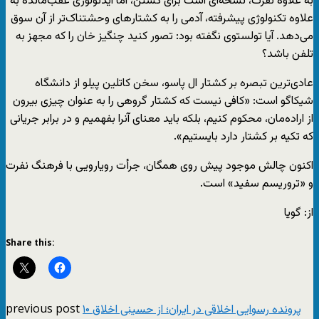
به علاوه نفرت، نسخه‌ای است برای کشتن، اما ایدئولوژی عقب‌مانده به
علاوه تکنولوژی پیشرفته، آدمی را به کشتارهای وحشتناک‌تر از آن سوق
می‌دهد. آیا تولستوی نگفته بود: تصور کنید چنگیز خان را که مجهز به
تلفن باشد؟
عادی‌ترین تبصره بر کشتار ال پاسو، سخن کاتلین پیلو از دانشگاه
شیکاگو است: «کافی نیست که کشتار گروهی را به عنوان چیزی بیرون
از اراده‌مان، محکوم کنیم، بلکه باید معنای آنرا بفهمیم و در برابر جریانی
که تکیه بر کشتار دارد بایستیم».
اکنون چالش موجود پیش روی همگان، جرأت رویارویی با فرهنگ نفرت
و «تروریسم سفید» است.
از: گویا
Share this:
previous post
۱۰ پرونده رسوایی اخلاقی در ایران؛ از حسینی اخلاق