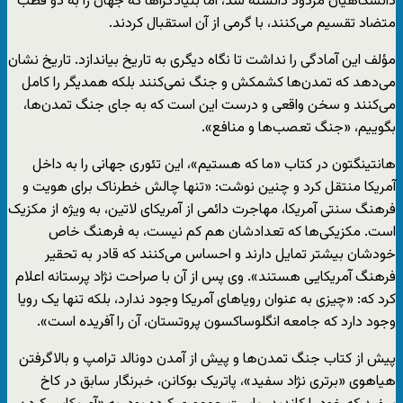
دانشگاهیان مردود دانسته شد، اما بنیادگراها که جهان را به دو قطب
متضاد تقسیم می‌کنند، با گرمی از آن استقبال کردند.
مؤلف این آمادگی را نداشت تا نگاه دیگری به تاریخ بیاندازد. تاریخ نشان
می‌دهد که تمدن‌ها کشمکش و جنگ نمی‌کنند بلکه همدیگر را کامل
می‌کنند و سخن واقعی و درست این است که به جای جنگ تمدن‌ها،
بگوییم، «جنگ تعصب‌ها و منافع».
هانتینگتون در کتاب «ما که هستیم»، این تئوری جهانی را به داخل
آمریکا منتقل کرد و چنین نوشت: «تنها چالش خطرناک برای هویت و
فرهنگ سنتی آمریکا، مهاجرت دائمی از آمریکای لاتین، به ویژه از مکزیک
است. مکزیکی‌ها که تعدادشان هم کم نیست، به فرهنگ خاص
خودشان بیشتر تمایل دارند و احساس می‌کنند که قادر به تحقیر
فرهنگ آمریکایی هستند». وی پس از آن با صراحت نژاد پرستانه اعلام
کرد که: «چیزی به عنوان رویاهای آمریکا وجود ندارد، بلکه تنها یک رویا
وجود دارد که جامعه انگلوساکسون پروتستان، آن را آفریده است».
پیش از کتاب جنگ تمدن‌ها‌ و پیش از آمدن دونالد ترامپ و بالاگرفتن
هیاهوی «برتری نژاد سفید»، پاتریک بوکانن، خبرنگار سابق در کاخ