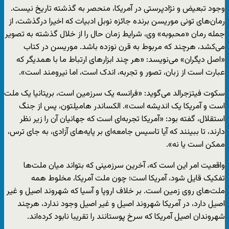
وجود تبعیض و نژادپرستی در آمریکا، منحصر به گذشته تاریخ نیست.
رمان‌های تونی موریسن برنده جائزه نوبل ادبیات که اخیرا درگذشت، از
جمله رمان «محبوبه» وی، شرایط زمان حال را از خلال گذشته به تصویر
می‌کشد، هرچند که مربوط به قرن نوزده باشد. موریسن در کتاب
«اصل دیگران» می‌نویسد: «هر چند ابزارهای ارتباط ما با همدیگر که
عبارت است از زبان، تصور و تجربه، اندک است، اما نیرومند است».
سکوت فیتزجرالد می‌گوید: «فرانسه یک سرزمین است، بریتانیا یک ملت
است و آمریکا یک اندیشه است». الکساندر هامیلتون، پس از جنگ
استقلال، گفته بود: «آمریکا تجربه‌ای است که جهانیان آن را زیر نظر
دارند، تا ببینند که آیا تاسیس جامعه‌ای بر پایه‌های آزادی، به جای ترس،
ممکن است یا نه».
واقعیت امر این است که، آخرین سرزمینی که بتواند میان ملت‌ها
تفکیک قایل شود، آمریکا است؛ چون ملت آمریکا، مخلوط همه
ملت‌های روی زمین است. بر خلاف اروپا و آسیا که شهروند اصیل و غیر
اصیل دارد، در آمریکا شهروند اصیل و غیر اصیل وجود ندارد، هرچند
شهروندان اصیل آمریکا که سرخ پوستانند را تقریبا نابود کرده‌اند.