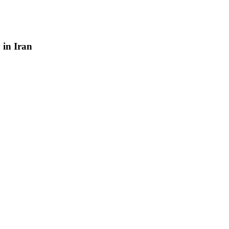
y
in
Iran