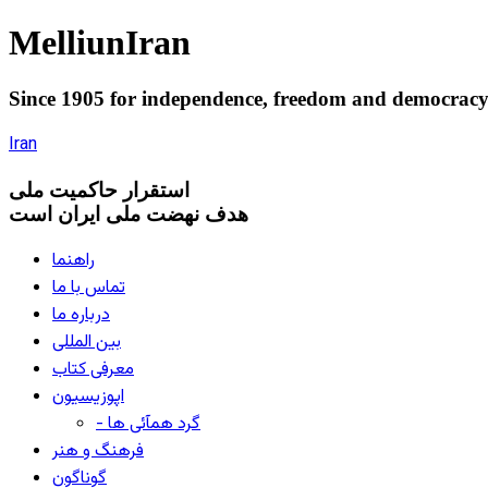
Melliun
Iran
Since 1905 for
independence
,
freedom
and
democrac
Iran
استقرار
حاکميت ملی
هدف نهضت ملی ایران است
راهنما
تماس با ما
درباره ما
بین المللی
معرفی کتاب
اپوزیسیون
- گرد همآئی ها
فرهنگ و هنر
گوناگون