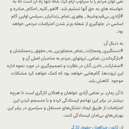
نمی توان مردم را با سرکوب آرام کرد؛ بلکه تنها راه آن است که به
خواسته های به حق آنها تسلیم شد. #لغو_کلیه_احکام_صادره و
#آزادی_بی‌قیدوشرط_ وفوری_تمام_زندانیان_سیاسی اولین گام
اساسی در جلوگیری از شعله ورتر شدن اعتراضات مردمی خواهد
بود.
به دنبال آن
#دستگیری_ومجازات_تمام_متجاوزین_به_حقوق_زحمتکشان و
#بازگرداندن_تمامی_ثروتهای_مردم به صاحبان اصلی آن و
#مشارکت_دادن_آنان در نظارت و تصمیم‌گیری در مورد نحوه اداره
این ثروت‌ها، گام‌هایی خواهد بود که کمک خواهد کرد مشکلات
موجود کاهش یابد.
تا آن زمان، بر تمامی آزادی خواهان و فعالان کارگری است تا هرچه
بیشتر در برابر این تهاجم ایستادگی کرده و با منسجم کردن این
اعتراضات از طریق ایجاد تشکل‌های مستقل و سراسری در برابر این
یورش‌های بی‌امان ایستادگی کنند.
از:
کانون مدافعان حقوق کارگر