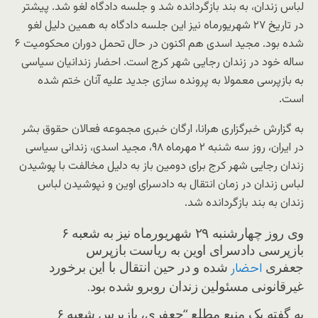
لباس زندان، به بند بازگردانده شد و جلسه دادگاه لغو شد. پیشتر
در تاریخ ۲۷ شهریورماه نیز این جلسه دادگاه به همین دلیل لغو
شده بود. مجید اسدی هم اکنون در حال تحمل دوران محکومیت ۶
ساله خود در زندان رجایی شهر کرج است. احضار زندانیان سیاسی
به بازپرسی معمولا به پرونده سازی جدید علیه آنان ختم شده
است.
به گزارش خبرگزاری هرانا، ارگان خبری مجموعه فعالان حقوق بشر
در ایران، روز سه شنبه ۲ مهرماه ۹۸، مجید اسدی، زندانی سیاسی
زندان رجایی شهر کرج برای دومین باز به دلیل مخالفت با پوشیدن
لباس زندان در زمان انتقال به دادسرای اوین و نپوشیدن لباس
زندان به بند بازگردانده شد.
وی روز چهارشنبه ۲۹ شهریورماه نیز به شعبه ۶
بازپرسی دادسرای اوین به ریاست بازپرس
جعفری
شده و در حین انتقال با این برخورد
احضار
غیرقانونی مسئولین زندان روبرو شده بود.
به گفته یک منبع مطلع “جعفری، بازپرس شعبه ۶