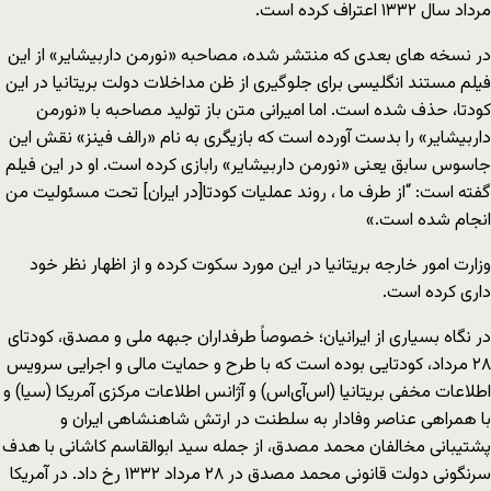
مرداد سال ۱۳۳۲ اعتراف کرده است.
در نسخه های بعدی که منتشر شده، مصاحبه «نورمن داربیشایر» از این
فیلم مستند انگلیسی برای جلوگیری از ظن مداخلات دولت بریتانیا در این
کودتا، حذف شده است. اما امیرانی متن باز تولید مصاحبه با «نورمن
داربیشایر» را بدست آورده است که بازیگری به نام «رالف فینز» نقش این
جاسوس سابق یعنی «نورمن داربیشایر» رابازی کرده است. او در این فیلم
گفته است: “از طرف ما ، روند عملیات کودتا[در ایران] تحت مسئولیت من
انجام شده است.»
وزارت امور خارجه بریتانیا در این مورد سکوت کرده و از اظهار نظر خود
داری کرده است.
در نگاه بسیاری از ایرانیان؛ خصوصاً طرفداران جبهه ملی و مصدق، کودتای
۲۸ مرداد، کودتایی بوده است که با طرح و حمایت مالی و اجرایی سرویس
اطلاعات مخفی بریتانیا (اس‌آی‌اس) و آژانس اطلاعات مرکزی آمریکا (سیا) و
با همراهی عناصر وفادار به سلطنت در ارتش شاهنشاهی ایران و
پشتیبانی مخالفان محمد مصدق، از جمله سید ابوالقاسم کاشانی با هدف
سرنگونی دولت قانونی محمد مصدق در ۲۸ مرداد ۱۳۳۲ رخ داد. در آمریکا