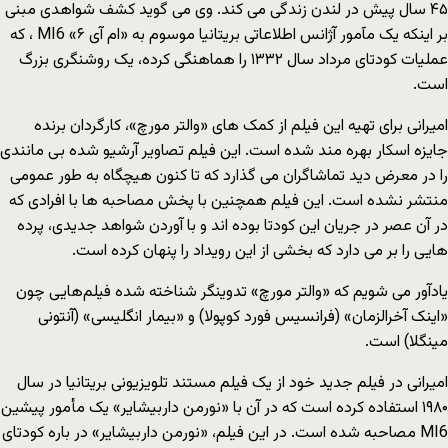
۴۵ سال پیش در لندن زندگی می کند. وی می گوید کشف شواهدی مبنی
بر اینکه یک مآمور آژانس اطلاعاتی بریتانیا موسوم به «ام آی ۶» MI6 ، که
عملیات کودتای مرداد سال ۱۳۳۲ را هماهنگی کرده، یک روشنگری بزرگ
است.
امیرانی برای تهیه این فیلم از کمک های «والتر مورچ»، کارگردان برنده
جایزه اسکار بهره مند شده است. این فیلم تصاویر آرشیو شده بی مانندی
را در معرض دید تماشاگران می گذارد که تا کنون هیچگاه به طور عمومی
منتشر نشده است. این فیلم همچنین با پخش مصاحبه ها با افرادی که
در آن عصر در جریان این کودتا بوده اند و با آوردن شواهد جدیدی، پرده
هایی را بر می دارد که بخشی از این رویداد را پنهان کرده است.
یادآور می شویم که «والتر مورچ» تدوینگر شناخته شده فیلم‌هایی چون
«اینک آخرالزمان» (فرانسیس فورد کوپولا) و «بیمار انگلیسی» (آنتونی
مینگلا) است.
امیرانی در فیلم جدید خود از یک فیلم مستند تلویزیونی بریتانیا در سال
۱۹۸۰ استفاده کرده است که در آن با «نورمن داربیشایر» یک مأمور پیشین
MI6 مصاحبه شده است. در این فیلم، «نورمن داربیشایر» در باره کودتای