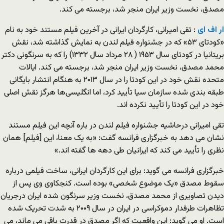
مصدق، نخست وزیر ایران منجر شد، برجسته می کند.
ار اف ای
: تقی امیرانی، کارگردان ایرانی در آخرین فیلم مستند خود به نام
«کودتای ۵۳» که در جشنواره فیلم لندن به نمایش گذاشته شد، نقش
بریتانیا در کودتای سال ١۹۵۳ ( ۲۸ مرداد سال ۱۳۳۲) را که به سرنگونی دکتر
محمد مصدق، نخست وزیر ایران منجر شد، برجسته می کند. ایالات
متحده نقش خود در این کودتا را در سال ۲۰١۳ به هنگام انتشار بایگانی
طبقه بندی شده سازمان سیا تأیید کرد، اما انگلیسی‌ها هرگز نقش اصلی
خود در این کودتا را تأیید نکرده اند.
تقی امیرانی درحاشیه جشنواره فیلم لندن در باره آنچه این فیلم مستند
نشان می دهد به خبرگزاری فرانسه گفت: «به یک معنا، این [فیلم] همان
نظری را تأیید می کند که ایرانیان طی دهه ها گفته اند.»
خبرگزاری فرانسه می گوید: برای این کارگردان ایرانی، ساخت فیلمی درباره
سقوط مصدق «یک موضوع شخصی» بوده است. کنجکاوی وی پس از
دیدن تصاویری از محمد مصدق، نخست وزیر سرنگون شده ایران درجریان
تظاهرات طرفدار دموکراسی در ایران در سال ۲۰۰۹ به شدت تحریک شده
است. او می گوید: این واقعیت که اگر مصدق در قدرت باقی می ماند، می