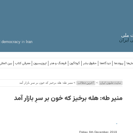
 ملی
ایران
d
democracy
in
Iran
ان‌ها
پیوندها
دیدگاه‌ها
حقوق بشر
گوناگون
فرهنگ و هنر
اپوزیسیون
معرفی کتاب
بین المللی
سایت ملیون ایران
آخرین مطالب
>
> منیر طه: هله برخیز که خون بر سرِ بازار آمد
منیر طه: هله برخیز که خون بر سرِ بازار آمد
-
Friday, 6th December, 2019