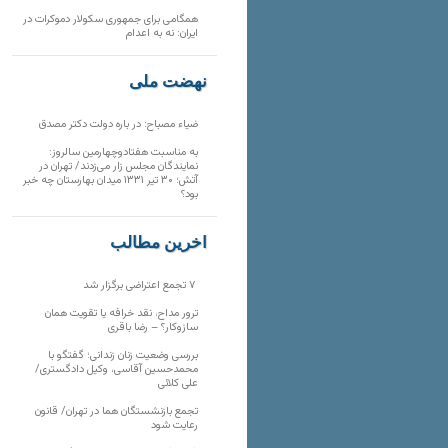
همگامی برای جمهوری سکولار دموکرات در
ایران: نه به اعدام
نهضت ملی
ضیاء مصباح: در باره دولت دکتر مصدق
به مناسبت هفتادوچهارمین سالروز:
نمایندگان مجلس زار می‌زدند/ تهران در
آتش؛ ۳۰ تیر ۱۳۳۱ میدان بهارستان چه خبر
بود؟
آخرین مطالب
۷ تجمع اعتراضی برگزار شد
ترور مداح، نقد خرافه یا تقویت همان
سازوکار؟ – رضا باقری
بررسی وضعیت زنان زندانی؛ گفتگو با
محمدحسین آقاسی، وکیل دادگستری/
علی کلائی
تجمع بازنشستگان هما در تهران/ قانون
رعایت شود