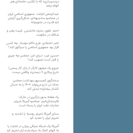
دردسرسازی» که با تکذیب خامنه‌ای هم
کوتاه نیامد
عبدالرحمن الراشد: جمهوری اسلامی ایران
در محاصره سه‌جبهه‌ای؛ شکل‌گیری آرایش
تازه قدرت در خاورمیانه
احمد علوی: بحران جانشینی، غیبت رهبر و
شکاف در حکومت
ناصر اعتمادی: طرح ناکام موساد: چه کسی
قرار بود جمهوری اسلامی را سرنگون کند؟
حسین عرب: دریای خزر؛ مجلس چه چیزی
را قرار است تصویب کند؟
خروج یک میلیون کارگر از بازار کار رسمی/
«نرخ بیکاری ۷ درصدی» واقعی نیست
سخنگوی کمیسیون بهداشت مجلس:
حذف ارز دارو می‌تواند ۱۴۰۶ را به «سال
کشتار بیماران» تبدیل کند
یک هفته بدون بارگیری در خارک؛
فایننشال‌تایمز: محاصره آمریکا شریان
صادرات نفت ایران را بسته است
سنای آمریکا تحریم روسیه را تشدید و
تحریم ایران را تمدید کرد
آمریکا یک شبکه صرافی رمزارز در امارات را
به اتهام کمک به سپاه پاسداران تحریم کرد