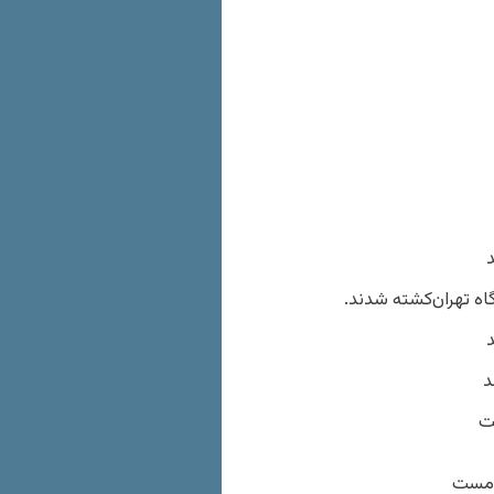
د
د
د
شت
ه مست