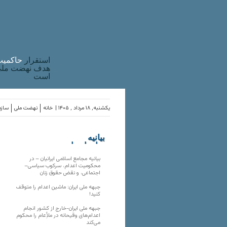
استقرار
حاکميت
هدف نهضت ملی 
است
یکشنبه, ۱۸ مرداد , ۱۴۰۵ |
خانه
نهضت ملی
سازم
بیانیه
سازمان‌های
ملی
بیانیه مجامع اسلامی ایرانیان – در
محکومیت اعدام، سرکوب سیاسی–
اجتماعی، و نقض حقوق زنان
جبهه ملی ایران: ماشین اعدام را متوقف
کنید!
جبهه ملی ایران-خارج از کشور انجام
اعدام‌های وقیحانه در ملأِعام را محکوم
می‌کند