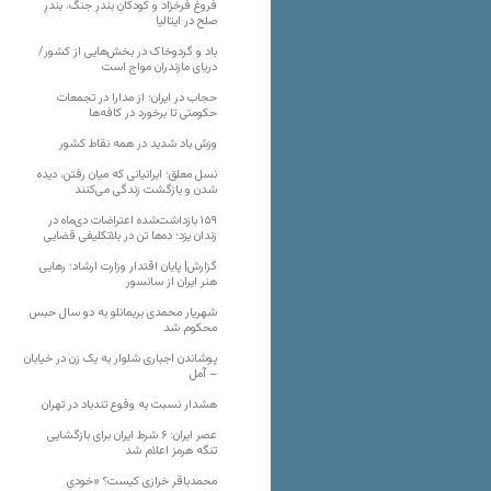
فروغ فرخزاد و کودکانِ بندرِ جنگ، بندرِ
صلح در ایتالیا
باد و گردوخاک در بخش‌هایی از کشور/
دریای مازندران مواج است
حجاب در ایران؛ از مدارا در تجمعات
حکومتی تا برخورد در کافه‌ها
وزش باد شدید در همه نقاط کشور
نسل معلق؛ ایرانیانی که میان رفتن، دیده
شدن و بازگشت زندگی می‌کنند
۱۵۹ بازداشت‌شده اعتراضات دی‌ماه در
زندان یزد؛ ده‌ها تن در بلاتکلیفی قضایی
گزارش| پایان اقتدار وزارت ارشاد؛ رهایی
هنر ایران از سانسور
شهریار محمدی بریمانلو به دو سال حبس
محکوم شد
پوشاندن اجباری شلوار به یک زن در خیابان
– آمل
هشدار نسبت به وفوع تندباد در تهران
عصر ایران: ۶ شرط ایران برای بازگشایی
تنگه هرمز اعلام شد
محمدباقر خرازی کیست؟ «خودیِ