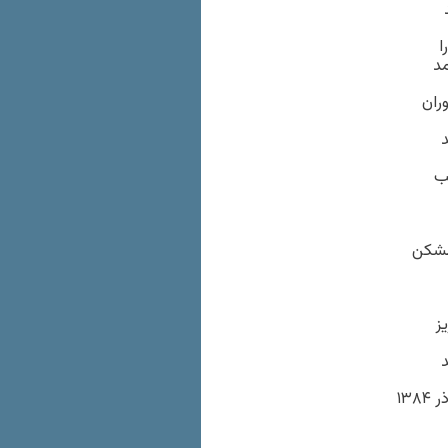
ا
مد
ران
د
شب
 بشکن
ز
د