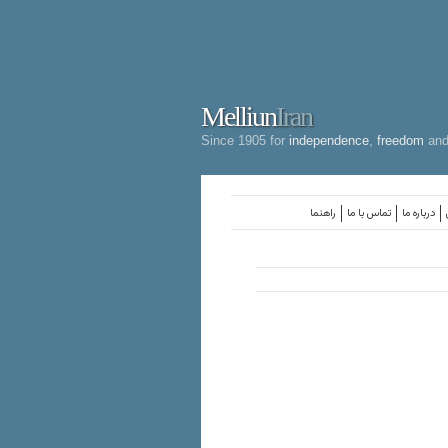
Melliun
Iran
Since 1905 for
independence
,
freedom
an
درباره ما
تماس با ما
راهنما