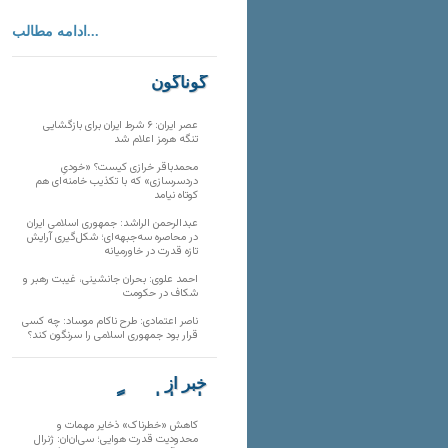
ادامه مطالب...
گوناگون
عصر ایران: ۶ شرط ایران برای بازگشایی
تنگه هرمز اعلام شد
محمدباقر خرازی کیست؟ «خودیِ
دردسرسازی» که با تکذیب خامنه‌ای هم
کوتاه نیامد
عبدالرحمن الراشد: جمهوری اسلامی ایران
در محاصره سه‌جبهه‌ای؛ شکل‌گیری آرایش
تازه قدرت در خاورمیانه
احمد علوی: بحران جانشینی، غیبت رهبر و
شکاف در حکومت
ناصر اعتمادی: طرح ناکام موساد: چه کسی
قرار بود جمهوری اسلامی را سرنگون کند؟
خبر از
تارنماهای دیگر
کاهش «خطرناک» ذخایر مهمات و
محدودیت قدرت هوایی؛ سی‌ان‌ان: ژنرال