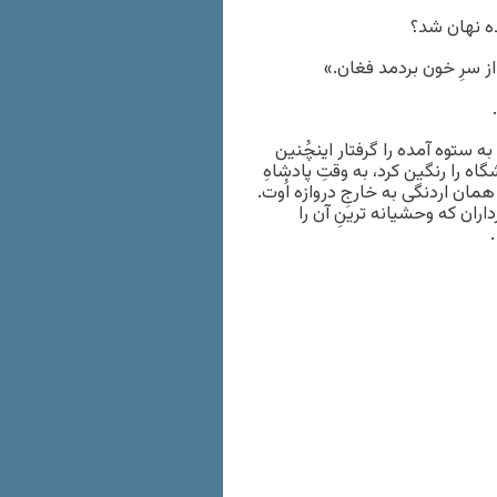
ده نهان شد؟
از سرِ خون بردمد فغان.»
لا گردانانِ بلای ۲۸ مرداد که ملتی به ستوه آمده را گرفتار اینچُنین
 را رنگین کرد، به وقتِ پادشاهِ
همان اردنگی به خارجِ دروازه اُوت.
ران که وحشیانه ترینِ آن را