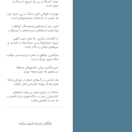
ارشد آمریکا در پی راه خروج از جنگ با
ایران است
تهران با طولانی کردن جنگ در پی ضربه زدن
به ترامپ در انتخابات میان‌دوره‌ای است
تایید خبر استعفای محمدباقر ذوالقدر؛
پزشکیان استعفای دبیر شعام را نپذیرفت
از افاضات خرازی: ۵۰ هزار حزب اللهی
بریزند خیابان‌ها و بی حجاب‌ها را بکشند و
نیرو‌های دولتی را ناکار کنند!
عراقچی: توافق با عمان درباره مسیر موقت
تنگه هرمز نزدیک است
غریب‌آبادی: برخی کشورهای منطقه
مستقیم به ایران حمله کردند
یک کشتی در آب‌های عمان در نزدیکی تنگه
هرمز هدف پرتابه ناشناس قرار گرفت
حادثه در دریای عمان؛ بر پایه داده‌های
کشتیرانی، تردد در تنگه هرمز و باب‌المندب
به شدت کاهش یافت
بایگانی نسخه قدیم سایت