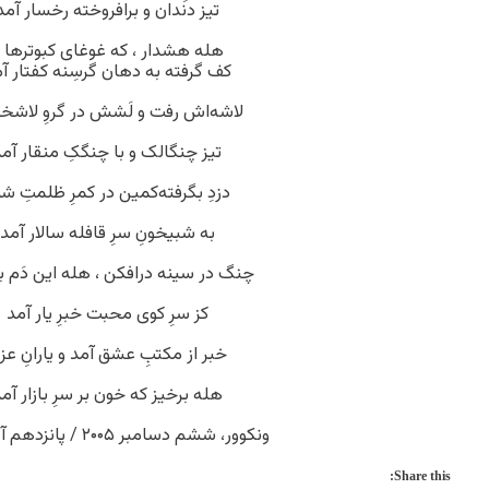
تیز دندان و برافروخته رخسار آمد
هله هشدار ، که غوغای کبوترها ر
کف گرفته به دهان گرسِنه کفتار آ
لاشه‌اش رفت و لَشش در گروِ لاشخو
تیز چنگالک و با چنگکِ منقار آم
دزدِ بگرفته‌کمین در کمرِ ظلمتِ 
به شبیخونِ سرِ قافله سالار آمد
چنگ در سینه درافکن ، هله این دَم
کز سرِ کوی محبت خبرِ یار آمد
خبر از مکتبِ عشق آمد و یارانِ عزی
هله برخیز که خون بر سرِ بازار آم
ونکوور، ششم دسامبر ۲۰۰۵ / پانزدهم آذر ۱۳۸۴
Share this: