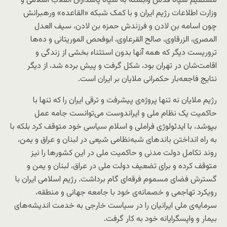
مستقیم سپاه قدس وابسته به سپاه پاسداران انقلاب اسلامی و
وزارت اطلاعات رژیم ایران و با کمک شبکه «القاعده» ورهبرانش
چون اسامه بن لادن و فرزندش حمزه بن لادن، سیف العدل
المصری، الزرقاوی، صالح القرعاوی، ابوفحص الموریتانی و ده‌ها
تروریست دیگر که همه آنها بدون استثناء بخشی از زندگی و
اقامت‌شان در تهران بود، شکل گرفت و پیش برده شد، از دیگر
نتایج فاجعه‌بار حکمرانی ملایان بر ایران است.
رژیم ملایان نه تنها پروژه‌ی پیشرفت و ترقی ایران را که تنها با
حاکمیت یک نظام ملی و ایراندوست می‌توانست جامه عمل
بپوشد، با ایدئولوژی فراملی و اسلام سیاسی خود متوقف کرد بلکه با
به راه انداختن باندهای شبه‌نظامی شیعی در لبنان و عراق و یمن،
روند تکامل دولت مدنی و حاکمیت ملی در این کشورها را نیز
متوقف کرده و برای تضعیف دولت ملی در عراق، لبنان و یمن و
گسترش فضای مسموم فرقه‌ای گام برداشت. رژیم اسلامی ایران با
رویکرد تهاجمی و خصمانه‌ی خود با جامعه جهانی و منطقه،
سرمایه‌ی ملی ایرانیان را در سیاست خارجی به خدمت اندیشه‌های
بیمار و واپسگرایانه خود به کار گرفت.