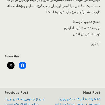
غربی‌ها می‌گویند دخالت کشورهای عربی در قیام ایرانیان می‌تواند
حساسیت مذهبی یا قومی ایرانیان را برانگیزد!…..این روزها، لحظه
تاریخی شرم‌آوری نیز برای غربی‌هاست!
منبع :شرق الاوسط
نویسنده: مشاری الذایدی
ترجمه: کیهان لندن
از: گویا
Share this:
Previous Post
Next Post
تظاهرات ۱۶ آذر ۹۸ دانشجویان:
عبور از جمهوری اسلامی کپی
مجاهد و پهلوی، دو دشمن آزادی
برداری از انقلاب۵۷ نیست