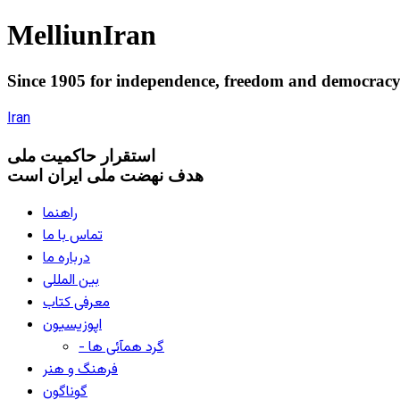
Melliun
Iran
Since 1905 for
independence
,
freedom
and
democrac
Iran
استقرار
حاکميت ملی
هدف نهضت ملی ایران است
راهنما
تماس با ما
درباره ما
بین المللی
معرفی کتاب
اپوزیسیون
- گرد همآئی ها
فرهنگ و هنر
گوناگون