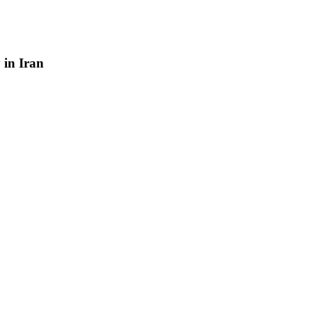
y
in
Iran