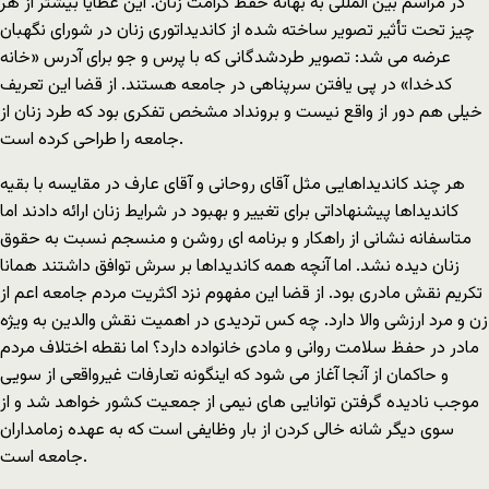
در مراسم بین المللی به بهانه حفظ کرامت زنان. این عطایا بیشتر از هر
چیز تحت تأثیر تصویر ساخته شده از کاندیداتوری زنان در شورای نگهبان
عرضه می شد: تصویر طردشدگانی که با پرس و جو برای آدرس «خانه
کدخدا» در پی یافتن سرپناهی در جامعه هستند. از قضا این تعریف
خیلی هم دور از واقع نیست و برونداد مشخص تفکری بود که طرد زنان از
جامعه را طراحی کرده است.
هر چند کاندیداهایی مثل آقای روحانی و آقای عارف در مقایسه با بقیه
کاندیداها پیشنهاداتی برای تغییر و بهبود در شرایط زنان ارائه دادند اما
متاسفانه نشانی از راهکار و برنامه ای روشن و منسجم نسبت به حقوق
زنان دیده نشد. اما آنچه همه کاندیداها بر سرش توافق داشتند همانا
تکریم نقش مادری بود. از قضا این مفهوم نزد اکثریت مردم جامعه اعم از
زن و مرد ارزشی والا دارد. چه کس تردیدی در اهمیت نقش والدین به ویژه
مادر در حفظ سلامت روانی و مادی خانواده دارد؟ اما نقطه اختلاف مردم
و حاکمان از آنجا آغاز می شود که اینگونه تعارفات غیرواقعی از سویی
موجب نادیده گرفتن توانایی های نیمی از جمعیت کشور خواهد شد و از
سوی دیگر شانه خالی کردن از بار وظایفی است که به عهده زمامداران
جامعه است.