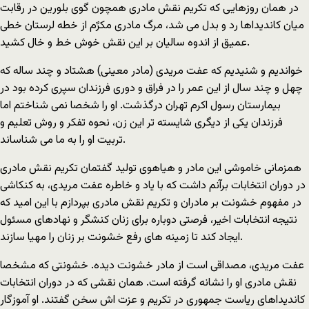
در همان روزهایی که تکریم نقش مادری همچون گوی بلورین در رقابت
میان کاندیداها رد و بدل می شد، مرگ مادری مکرٌم از خطه لرستان خطی
عمیق از اندوه سالیان بر این نقش خوش خط و خال کشید.
خواندیم و شنیدیم که عفت مریدی (مادر معینی) هشتاد و چند ساله که
چهل و چند سال از این عمر را در فراق و دوری فرزندان سپری کرده بود در
بیمارستان رسول اکرم تهران درگذشت. او را شخصا نمی شناختم اما
فرزندان یکی از دیگری شایسته تر این زن، نحوه تفکر و روش تعلیم و
تربیت او را به ما می شناساند.
همزمانی خاموشی این مادر و هیاهوی تولید گفتمان تکریم نقش مادری
در دوران انتخابات برآنم داشت که با یاد و خاطره عفت مریدی، به کنکاشی
در مفهوم خشونت بر مادران و تکریم نقش مادری بپردازم با این امید که
نتیجه انتخابات اخیر، فرصتی دوباره برای زنان کنشگر و نهادهای مسئول
ایجاد کند تا زمینه های رفع خشونت بر زنان را مهیا سازند.
عفت مریدی، مصداقی است از مادر خشونت دیده. خشونتی که مشخصا
نقش مادری او را نشانه گرفته است. همان نقشی که در دوران انتخابات
کاندیداهای ریاست جمهوری در تکریم و عزت اش سخن گفتند. او آموزگار