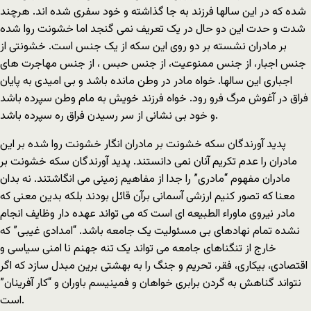
شده که در این سالها فرزند به جا گذاشته و خود سفری شده اند. هرچند
شدت و حدت این دو حال در یک تعریف نمی گنجد اما خشونت روا شده
بر مادران نشسته بر دو روی این سکه از یک جنس است. خشونتی از
جنس اجبار، از جنس ممنوعیت، از جنس حبس ، از جنس مهاجرت های
اجباری این سالها. خواه مادر در وطن مانده باشد و بی امیدی به پایان
فراق در آغوش مرگ فرو رود. خواه فرزند خویش به مام وطن سپرده باشد
و خود بی نشانی از سر رسیدن فراق ره سپرده باشد.
پدید آورندگان سکه خشونت بر مادران انگار خشونت روا شده بر این
مادران را عدم تکریم آنان نمی دانستند. پدید آورندگان سکه خشونت بر
مادران مفهوم “مادری” را جدا از مفاهیم زمینی می انگاشتند. نه بدان
معنا که تصور کنیم ارزشی آسمانی برآن قائل بودند بلکه بدین معنی که
مادر نیروی ماوراء الطبیعه ای است که می تواند عهده دار وظایف انجام
نشده تمام نهادهای بی مسئولیت یک جامعه باشد. “امدادی غیبی” که
خارج از تنگناهای جامعه می تواند یک تنه جهنم نا امنی سیاسی و
اقتصادی، بیکاری، فقر، تحریم و جنگ را به بهشتی برین مبدل سازد که اگر
نتواند گناهش به گردن برابری خواهان و فمینیسم باوران و “کار آفرینان”
است.