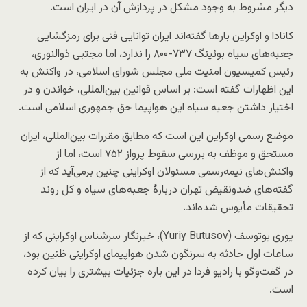
دیگر مشروط به وجود مشکل در پردازش آن در ایران است.
کانادا و اوکراین بارها گفته‌اند ایران توانایی فنی برای رمزگشایی
جعبه‌های سیاه بوئینگ ۷۳۷-۸۰۰ را ندارد، اما مجتبی ذوالنوری،
رئیس کمیسیون امنیت ملی مجلس شورای اسلامی، در واکنش به
این اظهارات گفته است: بر اساس قوانین بین‌المللی، خواندن و در
اختیار داشتن جعبه سیاه این هواپیما حق جمهوری اسلامی ا‌ست.
موضع رسمی اوکراین این است که مطابق مقررات بین‌المللی، ایران
مستحق و موظف به بررسی سقوط پرواز ۷۵۲ است، اما از
واکنش‌های نیمه‌رسمی مسئولان اوکراینی چنین برمی‌آید که از
گفته‌های ضدونقیض تهران دربارهٔ جعبه‌های سیاه و کل روند
تحقیقات مأیوس شده‌اند.
یوری بوتوسف (Yuriy Butusov)، خبرنگار سرشناس اوکراینی که از
ساعات اول حادثه به سرنگون شدن هواپیمای اوکراینی ظنین بود،
در گفت‌وگو با رادیو فردا در این باره جزئیات بیشتری را بیان کرده
است.