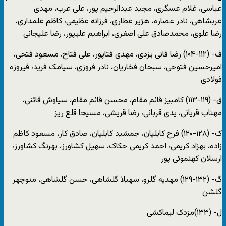
عباسی، غلام عسگری، مجید عبدالرحیم پور، علی عرب، مهدی
عربشاهی، نادر عصاره، هژیر عطاری، فرزانه عظیمی، کاظم علمداری،
رضا علوی، محمدصادق علی اصغری، ابراهیم علیپور، رضا علیجانی
ف- (۱۱۲-۱۰۴) رضا فانی یزدی، مهدی فتاپور، علی فتاح، مسعود فتحی،
امیرحسین فتوحی، سبحان فخاریان، نادر فروزی، سیامک فرید، فیروزه
فولادی
ق- (۱۱۹-۱۱۳) کامبیز قائم مقام، محسن قائم مقام، سیاوش قائنی،
مهتاب قریانی، یدی قربانی، رضا قریشی، مسیحا قلع ریز
ک- (۱۲۸-۱۲۰) فرخ کابلیان، جمشید کابلیان، صادق کار، مسعود کاظم
زاده، بهزاد کریمی، احمد کریمی حکاک، سهیل کشاورز، بهرنگ کشاورز،
ارسلان کهنموئی پور
گ- (۱۳۲-۱۲۹) مهدیه گلرو، سهیلا گلشاهی، حسن گلشاهی، منوچهر
گلشن
ل- (۱۳۳)مزدک لیماکشی