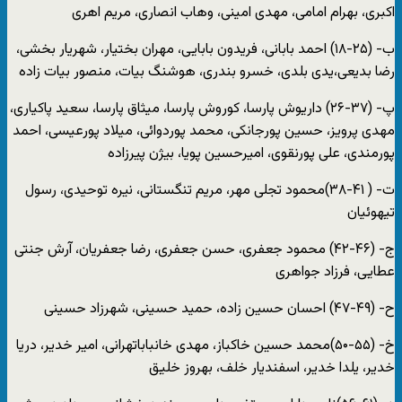
اکبری، بهرام امامی، مهدی امینی، وهاب انصاری، مریم اهری
ب- (۲۵-۱۸) احمد بابانی، فریدون بابایی، مهران بختیار، شهریار بخشی،
رضا بدیعی،یدی بلدی، خسرو بندری، هوشنگ بیات، منصور بیات زاده
پ- (۳۷-۲۶) داریوش پارسا، کوروش پارسا، میثاق پارسا، سعید پاکیاری،
مهدی پرویز، حسین پورجانکی، محمد پوردوائی، میلاد پورعیسی، احمد
پورمندی، علی پورنقوی، امیرحسین پویا، بیژن پیرزاده
ت- ( ۴۱-۳۸)محمود تجلی مهر، مریم تنگستانی، نیره توحیدی، رسول
تیهوئیان
ج- (۴۶-۴۲) محمود جعفری، حسن جعفری، رضا جعفریان، آرش جنتی
عطایی، فرزاد جواهری
ح- (۴۹-۴۷) احسان حسین زاده، حمید حسینی، شهرزاد حسینی
خ- (۵۵-۵۰)محمد حسین خاکباز، مهدی خانباباتهرانی، امیر خدیر، دریا
خدیر، یلدا خدیر، اسفندیار خلف، بهروز خلیق