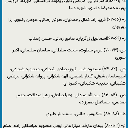
د- (۶۱-۵۶)ناصر دارابی، مرتضی داور، ریموند درخشانی، مهرداد درویش
پور، محمدرضا دفتری، شهره دیبا
ر- (۶۶-۶۲) فریبا راد، کمال رحمانیان، هوتن رضائی، هومن رضوی، رزا
روزبهان
ز- (۶۹-۶۷)اسماعیل زرگریان، هادی زمانی، حسن زهتاب
س-(۷۳-۷۰) مریم سطوت، حجت سلطانی، ساسان سلیمانی، اکبر
سوری
ش- (۸۲-۷۴) مسعود شب افروز، صادق شجاعی، منصوره شجاعی،
امیرساسان شرفی، گلنار شفیعی، الهه شکرائی، پروانه شکرائی، مرتضی
شکیبائی، خدیجه شکیبائی- کمره ای
ص- (۸۶-۸۳) اسدالله صادقی، زهرا صادقی، زهرا صداقت، جعفر
صدیقی، اسماعیل صفرزاده
ط- (۸۸-۸۷) اشکبوس طالبی، اسفندیار طبری
ع- (۱۰۳-۸۹) پیمان عارف، میترا عالی ابوذر، محبوبه عباسقلی زاده، غلام