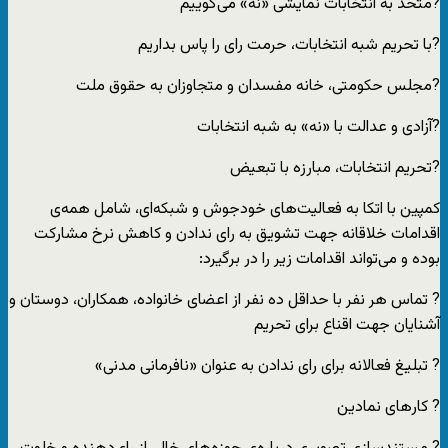
?متحد به انتخابات نمایشی «نه» می‌گوییم
?با تحریم شبه انتخابات، حرمت رای را پاس بداریم
?مجلس حکومتی، خانه مفسدان و متجاوزان به حقوق ملت
?آزادی و عدالت با «نه» به شبه انتخابات
?تحریم انتخابات، مبارزه با تبعیض
کمپین با اتکا به فعالیت‌های خودجوش و شبکه‌ای، شامل همه‌ی
اقدامات خلاقانه جهت تشویق به رای ندادن و کاهش نرخ مشارکت
بوده و می‌تواند اقدامات زیر را در برگیرد:
? تماس هر نفر با حداقل ده نفر از اعضای خانواده، همکاران، دوستان و
آشنایان جهت اقناع برای تحریم
? تبلیغ فعالانه برای رای ندادن به عنوان «نافرمانی مدنی»
? کارهای نمادین