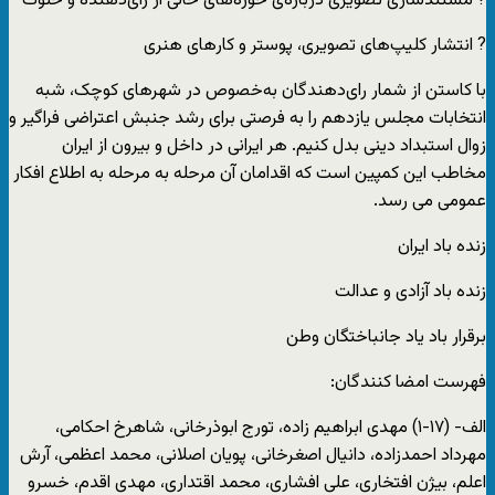
? مستندسازی تصویری درباره‌ی حوزه‌های خالی از رای‌دهنده و خلوت
? انتشار کلیپ‌های تصویری، پوستر و کارهای هنری
با کاستن از شمار رای‌دهندگان به‌خصوص در شهرهای کوچک، شبه
انتخابات مجلس یازدهم را به فرصتی برای رشد جنبش اعتراضی فراگیر و
زوال استبداد دینی بدل کنیم. هر ایرانی در داخل و بیرون از ایران
مخاطب این کمپین است که اقدامان آن مرحله به مرحله به اطلاع افکار
عمومی می رسد.
زنده باد ایران
زنده باد آزادی و عدالت
برقرار باد یاد جانباختگان وطن
فهرست امضا کنندگان:
الف- (۱۷-۱) مهدی ابراهیم زاده، تورج ابوذرخانی، شاهرخ احکامی،
مهرداد احمدزاده، دانیال اصغرخانی، پویان اصلانی، محمد اعظمی، آرش
اعلم، بیژن افتخاری، علی افشاری، محمد اقتداری، مهدی اقدم، خسرو