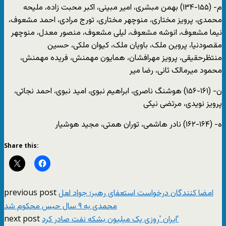
م- (۱۵۵-۱۳۴) بهمن مبشری، امیر مبینی، اکبر محبت زاده، ملیحه
محمدی، پرویز مختاری، منوچهر مختاری، تورج مرادی، احمد مشعوف،
نیما مشعوف، انوشه مشعوف، لیلی مشعوف، منصور معدل، منوچهر
مقصودنیا، پروین ملک، باویان ملک، کیوان ملکی، حسین
منتظرحقیقی، پرویز مهرافشان، همایون مهمنش، فریده مهمنش،
محمود میرمالک ثانی، رضا میر
ن- (۱۶۱-۱۵۶) هوشنگ ناصری، ابراهیم نبوی، امید نبوی، احمد نجاتی،
پرویز نویدی، مرتضی نیکی
ه- (۱۶۴-۱۶۲) نادر هاشمی، توران همتی، مجید هوشیار
Share this:
previous post
امضا کنندگان درخواست استعفای رهبر؛ جواد لعل
محمدی به ۹ سال حبس محکوم شد
next post
ایران 'روزی یک میلیون بشکه نفت صادر کرد'