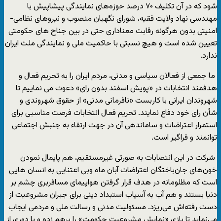
شود که در آن تکلیف ۷۰ درصد حوزه‌های نمایندگی پیشاپیش با
مهندسی نهاد ولایت فقیه، شورای نگهبان منصوب و نیروهای نظامی-
امنیتی بدون هرگونه رقابت معناداری حتی در بین جناح های حکومتی
تعیین شده است و هیچ نسبتی با حاکمیت ملی و نمایندگی ملت ایران
ندارد.
ما جمعی از فعالان سیاسی و مدنی، مردم ایران را به تحریم فعال و
هدفمند انتخابات در «پویش اسفند بدون رای» دعوت می ‌نماییم تا
شهروندان ایرانی با کاربست «نافرمانی مدنی» از حقوق شهروندی و
شأن رای خود دفاع نمایند. تحریم فعال انتخابات فرصت مناسبی برای
استمرار اعتراضات و ساماندهی آن در جهت ارتقاء به جنبش اجتماعی
توانمند و فراگیر است.
شرکت در این انتصابات به صورتی غیرمستقیم، هم پایمال نمودن
خون‌های جان‌باختگان اعتراضات آبان ماه وبی اعتنایی به انسان هایی
است که مظلومانه در هدف قرار گرفتن هواپیمای مسافربری چشم بر
دنیا بستند و هم آب به آسیاب استبداد دینی برای جبران مشروعیت از
دست رفته‌اش می‌ریزد. مسئولیت مدنی و رسالت ملی و مردمی ایجاب
می‌نماید تا بازی «نمایش مشروعیت حکومت» را برهم زده و با دوری از