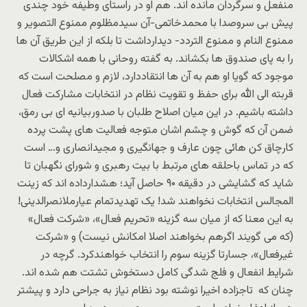
منفعل و سرگردان مانده اند. هم او در راستای وطیفه خود چندی
پیش بی سروصدا با محمدخاتمی-آن سیدمظلوم ممنوع التصویر و
ممنوع النام و ممنوع التردد- دیدارداشت تا بلکه از این طریق آن ها
را به پای صندوق ها بکشاند. به گفته روحانی با همه اشکالات
موجود که گویا او هم به آن ها انتقاددارد، لازم و مصلحت است که
قربته الی الله برای حفظ و تقویت نظام در انتخابات مشارکت فعال
داشته باشیم. در این میان اصلاح طلبان با صدوربیانیه ای بی رمق،
ضمن آن که گوش و چشم اشان متوجه فعالیت های پشت پرده
کارچاق کن هائی چون عارف و جهانگیری و مجیدانصاری و… است
که در تماس باحلقه های مرتبط با بیت رهبری و شورای نگهبان تا
شاید که گشایشی در دقیقه ۹۰ حاصل آید؛ هشدارداده اند که زینت
المجالس انتخابات نخواهند شد! یک تهدیدتمام عیارملانصرالدینی!
به این معنا که از میان سه گزینه «تحریم فعال»، «شرکت فعال»
(که می گویند اگرهم بخواهند اصلا امکانش نیست) و «شرکت
غیرفعال»، جسارتا گزینه سوم را انتخاب خواهندکرد. گرچه در
شرایط انفعال و فلج شدگی کامل دستخوش تشتت هم شده اند.
چنان که تاجزاده اخیرا نوشته بود نظام نیاز به جراحی دارد و پیشتر