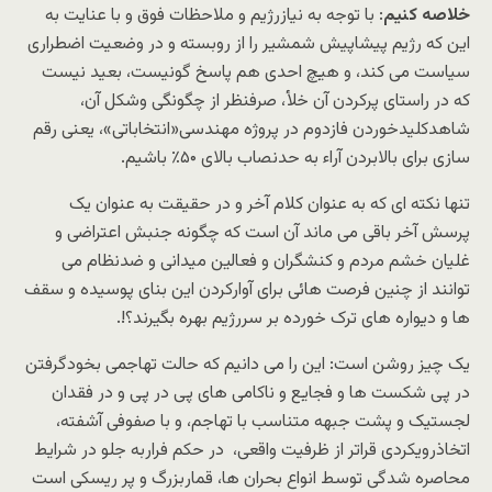
خلاصه کنیم
: با توجه به نیازرژیم و ملاحظات فوق و با عنایت به
این که رژیم پیشاپیش شمشیر را از روبسته و در وضعیت اضطراری
سیاست می کند، و هیچ احدی هم پاسخ گونیست، بعید نیست
که در راستای پرکردن آن خلأ، صرفنظر از چگونگی وشکل آن،
شاهدکلیدخوردن فازدوم در پروژه مهندسی«انتخاباتی»، یعنی رقم
سازی برای بالابردن آراء به حدنصاب بالای ۵۰٪ باشیم.
تنها نکته ای که به عنوان کلام آخر و در حقیقت به عنوان یک
پرسش آخر باقی می ماند آن است که چگونه جنبش اعتراضی و
غلیان خشم مردم و کنشگران و فعالین میدانی و ضدنظام می
توانند از چنین فرصت هائی برای آوارکردن این بنای پوسیده و سقف
ها و دیواره های ترک خورده بر سررژیم بهره بگیرند؟!.
یک چیز روشن است: این را می دانیم که حالت تهاجمی بخودگرفتن
در پی شکست ها و فجایع و ناکامی های پی در پی و در فقدان
لجستیک و پشت جبهه متناسب با تهاجم، و با صفوفی آشفته،
اتخاذرویکردی قراتر از ظرفیت واقعی، در حکم فراربه جلو در شرایط
محاصره شدگی توسط انواع بحران ها، قماربزرگ و پر ریسکی است