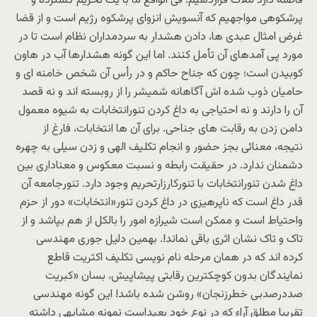
فاصله دارد ملاک قراردهیم؛ فی الواقع ما با یک تحریم گسترده و
پرشکوهی مواجهیم که آنسویش انزوای پرشکوه رژیم است و از قضا
غرض امثال عبدی ها، دادن هشدار به سردمداران نظام است تا در
مورد پی آمدهای آن تأمل کنند. اما این گونه هشدارها آب در هاون
کوبیدن است؛ چون که جناح حاکم و در رأس آن شخص خامنه ای و
حامیان ذوب شده اش آگاهانه شمیشر را از روبسته اند و نه قصد
آن را دارند و نه احتیاجی به داغ کردن تنورانتخابات به شیوه معمول
دامن زدن به رقابت های جناحی. برای آن ها انتخابات، فارغ از
نتیجه، معنائی بجز حضور و انجام تکلیف الهی و زدن سیلی به چهره
دشمنان ندارد. در حقیقت رابطه و نسبت معکوس و معناداری بین
داغ شدن تنورانتخابات با تنورکارزارتحریم وجود دارد. تنورجامعه آن
قدر داغ است که ناپرهیزی در داغ کردن تنور«انتخابات» دور از حزم
واحتیاط است و ممکن است شیرازه امور را بالکل از هم بپاشد و از
تاک و تاک نشان اثری باقی نماند!. بهمین دلیل جوری مهندسی
کرده اند که در همان مرحله نام نویسی تکلیف اکثریت قاطع
نمایندگان بدون کوچکترین رقابتی پیشاپیش، بسان «کبریت
صددرصدبی خطرزنجان» روشن شده باشد! این گونه مهندسی
تقریبا مطلق آراء که در نوع خود بعیداست نمونه مشابهی داشته