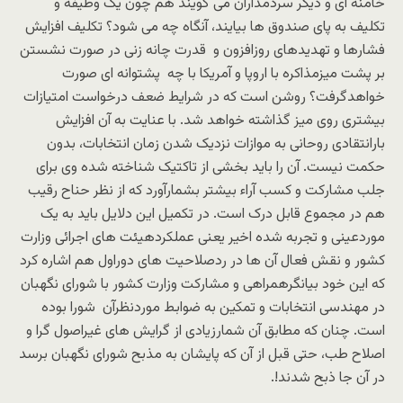
خامنه ای و دیگر سردمداران می گویند هم چون یک وظیفه و
تکلیف به پای صندوق ها بیایند،‌ آنگاه چه می شود؟ تکلیف افزایش
فشارها و تهدیدهای روزافزون و قدرت چانه زنی در صورت نشستن
بر پشت میزمذاکره با اروپا و آمریکا با چه پشتوانه ای صورت
خواهدگرفت؟ روشن است که در شرایط ضعف درخواست امتیازات
بیشتری روی میز گذاشته خواهد شد. با عنایت به آن افزایش
بارانتقادی روحانی به موازات نزدیک شدن زمان انتخابات، بدون
حکمت نیست. آن را باید بخشی از تاکتیک شناخته شده وی برای
جلب مشارکت و کسب آراء بیشتر بشمارآورد که از نظر حناح رقیب
هم در مجموع قابل درک است. در تکمیل این دلایل باید به یک
موردعینی و تجربه شده اخیر یعنی عملکردهیئت های اجرائی وزارت
کشور و نقش فعال آن ها در ردصلاحیت های دوراول هم اشاره کرد
که این خود بیانگرهمراهی و مشارکت وزارت کشور با شورای نگهبان
در مهندسی انتخابات و تمکین به ضوابط موردنظرآن شورا بوده
است. چنان که مطابق آن شمارزیادی از گرایش های غیراصول گرا و
اصلاح طب، حتی قبل از آن که پایشان به مذبح شورای نگهبان برسد
در آن جا ذبح شدند!.