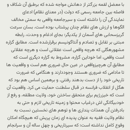
با معضل لقمه بزرگتر از دهانش مواجه شده که برطبق آن شکاف و
فاصله بین جامعه رسمی که دولت (در معنای نظام) ادعای
نمایندگی آن را داشته است و سیرجامعه واقعی به سمتی مخالف
الگوها و ارزش های نظام چنان پرشتاب بوده است، بسان سرعت
گریزسحابی های آسمان از یکدیگر؛ بجای ادغام و وحدت، رابطه
مبتنی بر تقابل و تصادم و آنتاگونیسم برقرارشده است. مطابق گزاره
مشهورهگلی که هرچه واقعی است عقلانی است و هرچه عقلانی
است واقعی، اما خوداین گزاره، مشروط به گزاره دیگری است که
مطابق آن هرچیزواقعی در عین حال ضروری هم است و واقعیت ها
تا مادامی که ضروری هستند وجوددارند و هنگامی که ضرورت
تاریخی خود را از دست بدهند رفتنی. و برهمین اساس هم بود که
هگل از انقلاب فرانسه در قبال سلطنت حمایت می کرد. واقعیت آن
است که خیزرژیم برای متحقق ساختن خود، ولایت مطلقه، و رفع از
خودبیگانگی اش درغیاب محتوا و زمینه تاریخی لازم و حتی به
بادرفتن آن همذات پنداری ها و توهم های نخستین نسبت به
نظام ولایت فقیه به عنوان پدیده ای زمان پریش که هیچگاه امکان
وقوع کامل نداشته است؛ که سیرتاریخی و چهل ساله آن و سرانجام