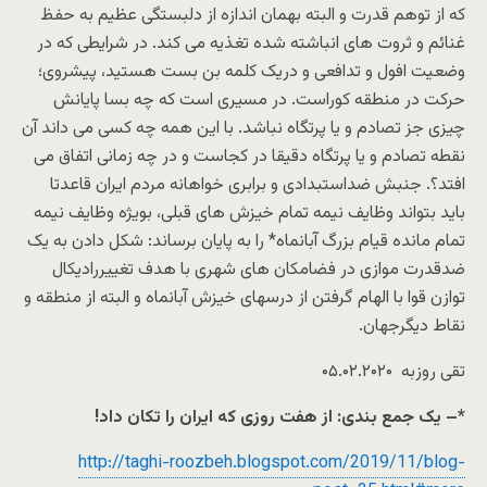
که از توهم قدرت و البته بهمان اندازه از دلبستگی عظیم به حفظ
غنائم و ثروت های انباشته شده تغذیه می کند. در شرایطی که در
وضعیت افول و تدافعی و دریک کلمه بن بست هستید، پیشروی؛
حرکت در منطقه کوراست. در مسیری است که چه بسا پایانش
چیزی جز تصادم و یا پرتگاه نباشد. با این همه چه کسی می داند آن
نقطه تصادم و یا پرتگاه دقیقا در کجاست و در چه زمانی اتفاق می
افتد؟. جنبش ضداستبدادی و برابری خواهانه مردم ایران قاعدتا
باید بتواند وظایف نیمه تمام خیزش های قبلی، بویژه وظایف نیمه
تمام مانده قیام بزرگ آبانماه* را به پایان برساند: شکل دادن به یک
ضدقدرت موازی در فضامکان های شهری با هدف تغییررادیکال
توازن قوا با الهام گرفتن از درسهای خیزش آبانماه و البته از منطقه و
نقاط دیگرجهان.
تقی روزبه ۰۵.۰۲.۲۰۲۰
*
– یک جمع بندی:
از هفت روزی که ایران را تکان داد!
http://taghi-roozbeh.blogspot.com/2019/11/blog-