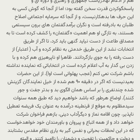
هم از ادغام نهادریاست جمهوری و رهبری و دوره ای و
پاسخگوکردن قدرت سخن گفته بود؛ اما از آنجا که گوش کسی به
این حرف ها بدهکارنیست، و از آنجا که سرمایه اجتماعی اصلاح
طلبان به بادرفته است و نگران برآمدگفتمان های برون سیستمی
هستند، به تازگی او هم اهمیت «گفتمان» را کشف کرده است تا به
مصداق طاعت از دست نیاید گنهی باید کرد، تا اگر از طریق
انتخابات نشد از این طریق خدمتی به نظام کرده و آب ( اعتبار) از
دست رفته را به جوی بازگردانند. ظاهرا او ناپرهیزی هم کرده و با
زدن بی گدار به آب اعلام کرده است در انتخاباتی که نماینده نداشته
باشم شرکت نمی کنم (عجب پهلوانی است او!). از این حضرات
بعیدنیست که اگر در دقیقه ۹۰ هم شده از خیل نمایندگان گزینش
شده چندنفری را بر اساس همان الگوی بد و بدتر جفت و جور
کنند). اوضاع هرطور که باشد خواهیم دید که طبق همه سنوات
سیدمظلوم به موقع از قرنطینه درآمده به عنوان یک فریضه تعطیل
ناپذیر،‌ چون اقامه نماز و دیگرآداب دینی، بازهم فراخوان شرکت
خواهد داد و از همه اتباع و پیروان و باورمندان خود خواهدخواست
که در این لحظات بحرانی و نفس گیر به یاری نظام مقدس بشتابند
و دولت و حاکمیت را تقویت و دشمنان را ناامید کنند. و البته