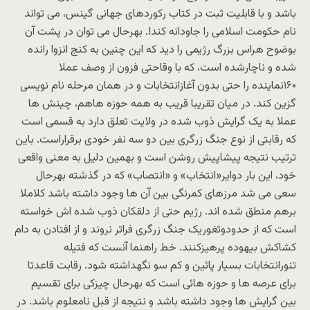
باشد و با قابلیت ثبت در کتاب رکوردهای جهانی گینس، می تواند
نام حکومت اسلامی را جاودانه کند!. بهرحال می توان در پشت آن
بوضوح هراس بزرگ رژیمی را دید که این چنین به کنج انزوا رانده
شده و ناچارشده است،‌ که با وقاحتی فزون از وصف عملا
۱۶۰نماینده را حتی بدون آغازانتخابات و در همان مرحله نام نویسی
گزین کند. در میان تقریبا قریب به همه حوزه هاهم، چینش ها
عملا به یک گرایش ذوب شده در ولایت تعلق دارد به قسمی است
که رقابتی از نوع جنگ زرگری بین دو سه نفر خودی برقراراست. باین
ترتیب نتیجه پیشاپیش روشن است و بهمین دلیل به معنی واقعی
خود، این بار دوایر«انتخاب» و «انتصاب» که در گذشته بهرحال
سعی می شد مرزهای کمرنگی بین آن ها وجود داشته باشد کلاملا
برهم منطق شده اند. رژیم حتی از دلقکان ذوب شده اش خواسته
است که از حدودوثغوریک جنگ زرگری فراتر نروند و از افتادن به دام
کشاکش بیهوده پرهیزکنند. خط راهنما آنست که فتیله
تنورانتخابات بسیار پائین و کم سو نگهداشته شود. رقابت قاعدتا
برای عرصه ها و حوزه هائی است که بهرحال چیزکی برای تقسیم
بین گرایش ها وجود داشته باشد و نتیجه از قبل نامعلوم باشد. در