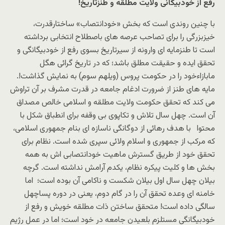
رفع از خودبیگانی ولایت مطلقه و طنزتاریخ!
با چنین روندی است که بخش «خودانتصاب» ساختارقدرت،
خیزبزرگی را برای تصاحب عرصه های باصطلاح انتخابی برداشته
است تا طنزمایه ای وارونه از سیرتاریخ بسوی رفع از خودبیگانگی و
تحقق ایده و حقیقت مطلق باشد؛ که در تاریخ گرائی هگل
مابازاءخود را در حکومت پروس (ویلهم سوم) به نمایش گذاشت!.
مایه های طنز از ضرورت ادغام جامعه در قدرت مشرف بر آن تراوش
می کند که تحقق حکومت ولایت مطلقه و اسلامی خالص مصداق
آن است. چهل سال تلاش و تکاپوی بی وقفه برای انطباق شکل با
محتوا با هدف رهائی از دوگانگی ناسازه ای بنام جمهوری اسلامی،
که مرکب از جمهوری و اسلام ولائی سپری شده است. نظام برای
تحقق خود از طریق گسترش ماهیت خودانتصابی اش به همه
بخش ها و کلیت پیکره نظام، یکدم آرامش نداشته است. گرچه
بیلان چهل سال اول بیلان شکست و ناکامی آن بوده است؛ اما
خامنه ای وعده تحقق آن را در گام دوم، یعنی در دوره پساچهل
سالگی داده است! متحقق ساختن ذات مطلقه خویش و رفع از
خودبیگانگی مستلزم بلعیدن جامعه در خود است؛ اما در عمل رژیم