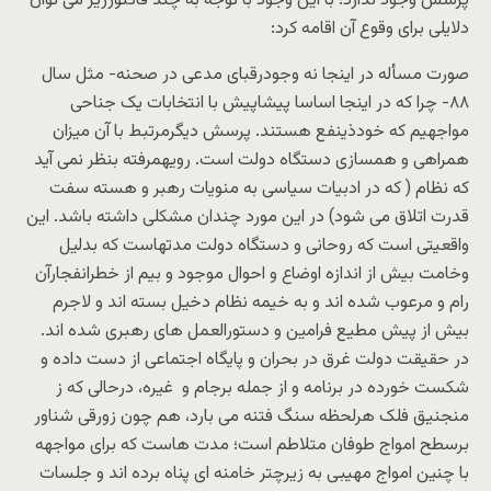
پرسش وجود ندارد؛ با این وجود با توجه به چند فاکتورزیر می توان
دلایلی برای وقوع آن اقامه کرد:
صورت مسأله در اینجا نه وجودرقبای مدعی در صحنه- مثل سال
۸۸- چرا که در اینجا اساسا پیشاپیش با انتخابات یک جناحی
مواجهیم که خودذینفع هستند. پرسش دیگرمرتبط با آن میزان
همراهی و همسازی دستگاه دولت است. رویهمرفته بنظر نمی آید
که نظام ( که در ادبیات سیاسی به منویات رهبر و هسته سفت
قدرت اتلاق می شود) در این مورد چندان مشکلی داشته باشد. این
واقعیتی است که روحانی و دستگاه دولت مدتهاست که بدلیل
وخامت بیش از اندازه اوضاع و احوال موجود و بیم از خطرانفجارآن
رام و مرعوب شده اند و به خیمه نظام دخیل بسته اند و لاجرم
بیش از پیش مطیع فرامین و دستورالعمل های رهبری شده اند.
در حقیقت دولت غرق در بحران و پایگاه اجتماعی از دست داده و
شکست خورده در برنامه و از جمله برجام و غیره، درحالی که ز
منجنیق فلک هرلحظه سنگ فتنه می بارد، هم چون زورقی شناور
برسطح امواج طوفان متلاطم است؛ مدت هاست که برای مواجهه
با چنین امواج مهیبی به زیرچتر خامنه ای پناه برده اند و جلسات