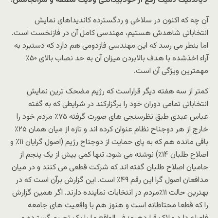
دیالکتیک کمیک رفع از خودبیگانگی ولایت مطلقه و سرانجامش!
آن چه که اکنون در سلاخی و ردگسترده کاندیداهای نمایش
انتخاباتی شاهدش هستیم، مهندسی کامل آن در فازنخست است.
اما بنطر می رسد که این مهندسی فازدومی هم دارد که دستبرد به
آراء اخذشده با هدف بالابردن میزان آن به حد نصاب بالای ۵۰٪
مهمترین ویژگی آن است.
کمتر از سه هفته دیگر قراراست که رژیم مضحک ترین نمایش
انتخاباتی تمامی دوران خود را برگزارکند در شرایطی که به گفته
عباس عبدی طبق نظرسنجی های صورت گرفته ۷۵٪ مردم خود را
خارج از هر دوجناح نظام عنوان کرده اند و تازه از میان همان ۲۵٪
باقی مانده هم که به پای حمایت از دوجناح رژیم (اصول گرایان ۱۱٪ و
اصلاح طلبان ۱۴٪) نوشته می شود، تنها کمی بیش از یک پنجم از
حامیان اصلاح طلبان گفته اند که شرکت قطعی می کنند و در میان
مدافعان اصول گرا این رقم ۴۹٪ است. این گزارش برآن است که در
بهترین حالت ۱۱٪مردم در انتخابات نماینده دارند. اگر همین گزارش
را که قطعا محتاطانه است و هنوز هم با واقعیت های جامعه