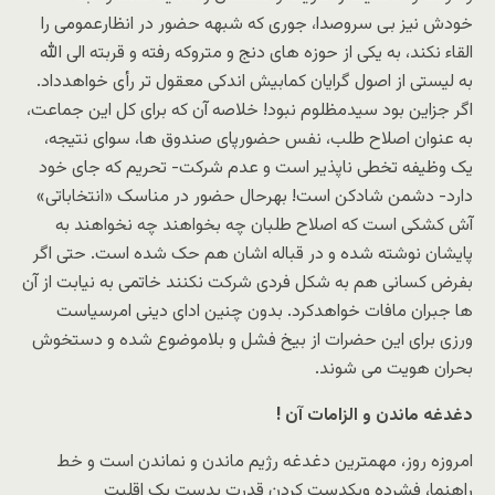
خودش نیز بی سروصدا، جوری که شبهه حضور در انظارعمومی را
القاء نکند، به یکی از حوزه های دنج و متروکه رفته و قربته الی الله
به لیستی از اصول گرایان کمابیش اندکی معقول تر رأی خواهدداد.
اگر جزاین بود سیدمظلوم نبود! خلاصه آن که برای کل این جماعت،
به عنوان اصلاح طلب، نفس حضورپای صندوق ها، سوای نتیجه،
یک وظیفه تخطی ناپذیر است و عدم شرکت- تحریم که جای خود
دارد- دشمن شادکن است! بهرحال حضور در مناسک «انتخاباتی»
آش کشکی است که اصلاح طلبان چه بخواهند چه نخواهند به
پایشان نوشته شده و در قباله اشان هم حک شده است. حتی اگر
بفرض کسانی هم به شکل فردی شرکت نکنند خاتمی به نیابت از آن
ها جبران مافات خواهدکرد. بدون چنین ادای دینی امرسیاست
ورزی برای این حضرات از بیخ فشل و بلاموضوع شده و دستخوش
بحران هویت می شوند.
دغدغه ماندن و الزامات آن
!
امروزه روز، مهمترین دغدغه رژیم ماندن و نماندن است و خط
راهنما، فشرده ویکدست کردن قدرت بدست یک اقلیت