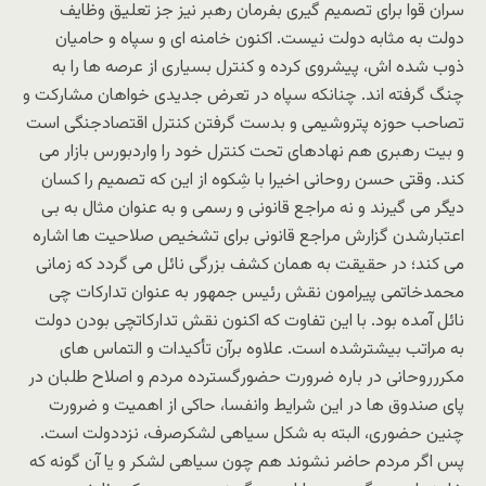
سران قوا برای تصمیم گیری بفرمان رهبر نیز جز تعلیق وظایف
دولت به مثابه دولت نیست. اکنون خامنه ای و سپاه و حامیان
ذوب شده اش، پیشروی کرده و کنترل بسیاری از عرصه ها را به
چنگ گرفته اند. چنانکه سپاه در تعرض جدیدی خواهان مشارکت و
تصاحب حوزه پتروشیمی و بدست گرفتن کنترل اقتصادجنگی است
و بیت رهبری هم نهادهای تحت کنترل خود را واردبورس بازار می
کند. وقتی حسن روحانی اخیرا با شِکوه از این که تصمیم را کسان
دیگر می گیرند و نه مراجع قانونی و رسمی و به عنوان مثال به بی
اعتبارشدن گزارش مراجع قانونی برای تشخیص صلاحیت ها اشاره
می کند؛ در حقیقت به همان کشف بزرگی نائل می گردد که زمانی
محمدخاتمی پیرامون نقش رئیس جمهور به عنوان تدارکات چی
نائل آمده بود. با این تفاوت که اکنون نقش تدارکاتچی بودن دولت
به مراتب بیشترشده است. علاوه برآن تأکیدات و التماس های
مکررروحانی در باره ضرورت حضورگسترده مردم و اصلاح طلبان در
پای صندوق ها در این شرایط وانفسا، حاکی از اهمیت و ضرورت
چنین حضوری،‌ البته به شکل سیاهی لشکرصرف، نزددولت است.
پس اگر مردم حاضر نشوند هم چون سیاهی لشکر و یا آن گونه که