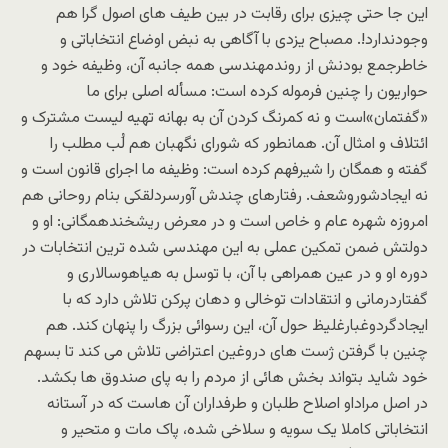
این جا حتی چیزی برای رقابت در بین طیف های اصول گرا هم
وجودندارد!. مصباح یزدی با آگاهی به نبض اوضاع انتخاباتی و
خاطرجمع بودنش از روندمهندسی همه جانبه آن، وظیفه خود و
حواریون را چنین فرموله کرده است: مسأله اصلی برای ما
«گفتمان»است و نه کمرنگ کردن آن به بهانه تهیه لیست مشترک و
ائتلاف و امثال آن. همانطور که شورای نگهبان هم لُب مطلب را
گفته و همگان را شیرفهم کرده است: وظیفه ما اجرای قانون است و
نه ایجادشوروشعف. رفتارهای چندش آورسردلقکی بنام روحانی هم
امروزه شهره عام و خاص است و در معرض ریشخندهمگانی: او و
دولتش ضمن تمکین عملی به این مهندسی شده ترین انتخابات در
دوره او و در عین همراهی با آن، با توسل به هیاهوسالاری و
گفتاردرمانی و انتقادات توخالی و دهان پرکن تلاش دارد که با
ایجادگردوغبارغلیظ حول آن،‌ این رسوائی بزرگ را پنهان کند. هم
چنین با گرفتن ژست های دروغین اعتراضی تلاش می کند تا بسهم
خود شاید بتواند بخش هائی از مردم را به پای صندوق ها بکشد.
در اصل مراداو اصلاح طلبان و طرفداران آن هاست که در آستانه
انتخاباتی کاملا یک سویه و سلاخی شده، پاک مات و متحیر و