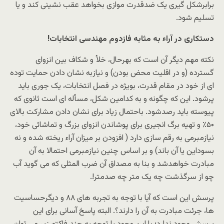
برابرشکل گیری یک ضدقدرت موازی بخواهد عقب نشینی کند و یا
تسلیم شود.
دستکاری در آراء به مثابه فازدوم مهندسی انتخابات!
نکته مهم دیگر آن است که بهرحال، خلأ و شکاف بین انزوای
گسترده (و در اقلیت محض بودن) و نیازبه نشان دادن حمایت توده
ای از خود در مقام قدرت، بویژه در فصل انتخابات، یک جوری باید
پرشود. این که چگونه و به کدامین شکل، مسأله ای است ثانوی که
پیوسته باید رصدشود. باحتمال زیاد برای نشان دادن مشارکت بالای
۵۰٪ و تهیه برگ انجیری برای پوشاندن انزوای بزرگ و تماشائی خود،
نیازمبرمی به رقم سازی دارد ( افزودن بر میزان آراء ریخته شده و نه
بسوداین یا آن باند) و بر اساس چنین نیازمبرمی احتمالا به آن
مبادرت خواهدشد و بنا به مصداق آن ضرب المثلی که می گوید آب
چو از سرگذشت چه یک متر چه صدمتر!.
پرسش این است که آیا با توجه به تجربه های ۸۸ و دیگرحساسیت
ها،‌ جرئت مبادرت به آن را دارند؟. البته پاسخ آسانی برای این