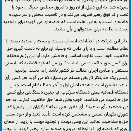
روز مجلس خبرگان رهبری به خامنه ای به عنوان رهبر بیعت کرد و سر
سپرده شد. به این دلیل، از آن روز تا امروز، مجلس خبرگان، خود را
تحت و نه فوق رهبر تعریف می‌کند و در تابعیت محض و سر سپرده
خامنه‌ای است. و به این علت است که خامنه ای می گوید: برای «تجدید
بیعت با نظام» بپای صندوقهای رأی بیائید.
بنابر این شرکت در انتخابات، انتخاب نیست و بیعت و تجدید بیعت با
نظام مطلقه است و با رأی دادن که وسیله ای برای به دست گیری حق
حاکمیت خود است تفاوت اساسی و فاحشی دارد. آیا این رژیم مطلقه
برای کسی حق حاکمیت می شناسد؟. رژیمی که قوه قضائیه که بایستی
مستقل و ضامن اجرای عدالت در کشور باشد را به دست ابراهیم
رئیسی یک جنایتکار تاریخی مسلم می سپارد که می گوید هر کسی رأی
ندهد دشمن است و هدف اصلی اول و آخر حفظ نظام است، چنین
دستگاه قضائیه یعنی دستگاه سرکوب. آیا چنین دستگاهی برای کسی
حق حاکمیت می شناسد. خوب وقتی شما حق حاکمیت ندارید، به چه
می خواهید رأی بدهید؟ رأی دادن یعنی اینکه کارگزاران این رژیم را که
شورای نگهبان تعیین و مشخص کرده است تأیید کنید و از خود سلب
حق و صلاحیت نمائید این یعنی بیعت و تجدید بیعت با رژیم. از همان
روزی که خامنه ای را با توطئه، دروغ و صحنه سازی رهبر کردند، با بیعت