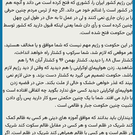
این رژیم کشور ایران را، کشوری که فتح کرده است می داند و آنچه هم
در کشور است را غنائم خود می داند. اگر چه از ترس مردم چنین حرفی
را بر زبان جاری نمی کنند و لی در عمل تا به حال در طول این چهل
چنین کرده است و رأی دان شما یعنی اینکه قبول دارید که کشور توسط
این حکومت فتح شده است.
در این حکومت و رژیم مهم نیست که شما موافق و یا مخالف هستید،
هر موقعی که لازم شد، شما سرکوب و کشتار راه خواهد انداخت،
کشتار سال ۸۸ را دیدید، کشتار بهمن ۹۶ و کشتار آبان ۹۸ را هم
شاهدید. زدن هواپیمای اوکراینی را هم دیدید که وقتی از دید رژیم لازم
باشد، حکومت تصمیم می گیرد به کشتار دست بزند. و حتی لازم نمی
بیند که غذر خواهی خشک و خالی از ملت بکند. حتی در قضیه زدن
هواپیمای اوکراینی دیدید کسی حق ندارد بگوید چه اتفاقی افتاده است و
یا دارد می افتد. شما با یک چنین حکمتی سرو کار دارید پس رأی دادن
تثبیت چنین حکومت جبار و ظالمی است .
دینداران باید بدانند که موافق آموزه های دینی هر کسی به ظالم کمک
کند شریک در ظلم است و هر کسی در مقابل ظالم سکوت کند شریک
در ظلم است و هر کسی با ظالم همراهی کند شریک در ظلم است. اگر