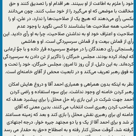
خود را ملزم به اطاعت از او ببینند. هر اقدام او را تصدیق کنند و حق
مخالفت با موضعی که او می‌گیرد را از خود سلب کنند. چون می‌دانند
بکسی رأی می‌دهند که هیچ‌ یک از صلاحیت‌ها را ندارد، در علن، او را
صاحب همه صلاحیت ها بشناسند تا کسی نگوید با وجود عدم
صلاحیت و اعتراف خود او به نداشتن صلاحیت، چرا به او رأی دادید. این
رأی از قماش بیعت و از قماش سرسپردگی است. او و هاشمی
رفسنجانی رأی دهندگان را در موضع سرسپرده قرار داده و با جوّ ارعابی
که ایجاد کرده‌ بودند، مجلس خبرگان را ناگزیر از تن دادن به سرسپردگی
کرده‌اند. به این دلیل، از آن روز تا امروز، مجلس خبرگان، خود را تحت و
نه فوق رهبر تعریف می‌کند و در تابعیت محض از آقای خامنه‌ای است.
نظر به اینکه بدون همراهی و همیاری احمد آقا و دروغ هایش امکان
رهبر کردن خامنه ای وجود نداشت. برای سوء استفاده و راضی کردن
احمد جهت شرکت در این بازی راه حلِ محلل را برای پیشبرد هدف که
تصاحب کردن رهبری است انتخاب می کنند، بدین معنی که آقای
خامنه ای برای رهبری نقش محلل را بازی کند و بعد که زمینه مساعتد
تر شد و برای احمد آقا از یک و یا دو مجتهد جیره خوار، درجه اجتهادی
گرفته شد، آنوقت محلل کنار رفته و به اصطلاح «حق به حقدار می رسد