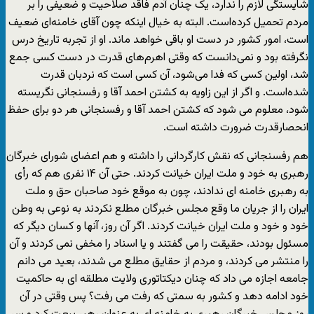
شایستگی لازم را ندارد، یک چنان آدم فاقد صلاحیت و ضعیفی را بر
مردم تحمیل کرده‌است. البته به خیال اینکه چون آقای خامنه‌ای ضعیف
است، امور کشور در دست او باقی خواهد ماند. او از تجربه تاریخ درس
نگرفته بود و نمی‌دانست که وقتی اهرم‌های قدرت در دست کسی جمع
شد، اولین کسی که فدا می‌شود، آن کسی است که نردبان قدرت
شده‌است. و اگر از این زاویه به کشتن احمد آقا و رفسنجانی نگریسته
شود، معلوم می شود که کشتن احمد آقا و رفسنجانی هر دو برای حفظ
انحصارقدرت ضرورت داشته است.
هم رفسنجانی که نقش کارگردانی را داشته و هم اعضای شورای خبرگان
رهبری به خود و ملت ایران خیانت کردند. حتی آن ۱۴ نفری هم که رأی
به رهبری خامنه ای ندادند، چون به موقع خود صاحبان حق و ملت
ایران را از جریان ما وقع مجلس خبرگان مطلع نکردند به نوعی به وطن
خود و خود و ملت ایران خیانت کردند. اگر آن روز، آنها و کسان دیگر که
مسئول بودند، حقیقت را می گفتند و یا اسناد را مخفی نمی کردند و آن
را منتشر می کردند، و مردم از حقایق مطلع می شدند، بعید می دانم
جامعه اجازه می داد که چنان دیکتاتوری ولایت مطلقه ای به حاکمیت
خود ادامه دهد و کشور به سمتی که رفت می رفت؟ پس وقتی در آن