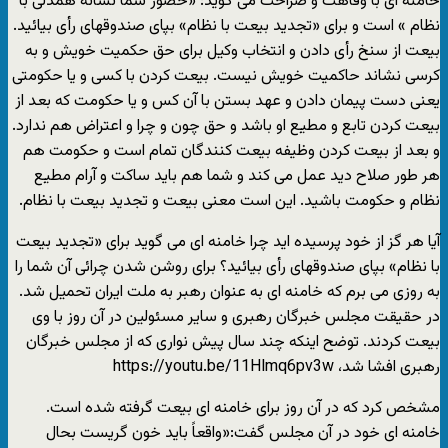
خامنه ای با وقاهت و صراحت می گوید: «حضور شما نشانه همدلی با
نظام » است و برای «تجدید بیعت با نظام» بپای صندوقهای رأی بیائید.
بیعت از سنخ رأی دادن و انتخاب وکیل برای حق حکمیت خویش و به
کرسی نشاند حاکمیت خویش نیست. بیعت کردن با کسی و یا حکومتی
یعنی دست پیمان دادن و عهد بستن با آن کس و یا حکومت که بعد از
بیعت کردن تابع و مطیع او باشد و حق چون و چرا و اعتراض هم ندارد.
و بعد از بیعت کردن وظیفه بیعت کنندگان تمام است و حکومت هم
هر طور صلاح دید عمل می کند و شما هم باید ساکت و آرام مطیع
نظام و حکومت باشید. این است معنی بیعت و تجدید بیعت با نظام.
آیا هر گز از خود پرسیده اید چرا خامنه ای می گوید برای «تجدید بیعت
با نظام» بپای صندوقهای رأی بیائید؟ برای روشن شدن چرائی آن شما را
به روزی می برم که خامنه ای به عنوان رهبر به ملت ایران تحمیل شد.
در حقیقت مجلس خبرگان رهبری و سایر مسئولین در آن روز با وی
بیعت کردند. توضح اینکه چند سال پیش نواری که از مجلس خبرگان
رهبری افشا شد، https://youtu.be/11Hlmq6pv3w
مشخص کرد که در آن روز برای خامنه ای بیعت گرفته شده است.
خامنه ای خود در آن مجلس گفت:«واقعاً باید خون گریست بحال