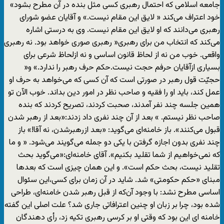
جامعه اسلامی که احتمال رهبری کسی مثل بنده در آن مطرح بشود»
خود اعتراف می‌کند « لایق این مقام نیست.» و آقایان عضو شورای
رهبری می‌دانند که او لایق این مقام نیست. وی به درستی اشاره
می‌کند که انتخاب من برای رهبری« رهبری صوری خواهد بود. نه رهبری
واقعی. خوب من نه از لحاظ قانون اساسی و نه ازلحاظ شرعی برای
بسیاری ازآقایان حرفم حجت نیست.حکم حرف رهبر را ندارد.» و«
حجیّت قول رهبر در صورتی است که آن کسی که می‌خواهد به حرف او
عمل کند، باید او را فقیه و صاحب نظر در امور دین بداند. خوب الآن تو
همین جلسه چند نفر آمدند، صحبت کردند، تصریح کردند که بنده
صاحب نظر نیستم. » بعد از آن چند نفری داد زدند:«بعد از رهبر شدن
قبول می‌کنند». باز خامنه‌ای می‌گوید: «بعد ازرهبرشدن، نه آقا!» باز
چند نفری بدون اجازه گرفتن با یکی دو جمله می‌گویند می‌شود. « و ما
که نمی‌خواهیم از شما تقلید بکنیم». آقای خامنه‌ای:«می‌گوید بحث
تقلید نیست، بحث حکم است». و این همان چیزی است که بعدها
مبنای «حکم حکومتی» شد. شاید در آن زمان برای کسی،این سئوال
اساسی مطرح نشد: با وجود آن‌که از قبل رهبر شدن خامنه‌ای، طراحی
شده بود، چرا بر زبان او چنین اعترافاتی جاری ‌شد؟ علت اصلی این گفته
خامنه ای این بود که وقتی او بر کرسی رهبری تکیه زد، رأی دهندگان