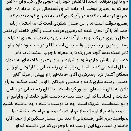
» و با این طرفند، احمد آقا نقش خود را به خوبی بازی کرد و آن ۶۰ نفر
هم که به رهبری موقت رأی داده اند و رفسنجانی در ۱۵ مرداد ۶۸، خود
تصریح کرده است که: « در رأی گیری گذشته تصریح کرده بودیم که
رهبری موقت است ». و این همان شگردی است که به احتمال زیاد،
احمد آقا با آن اغفال شده که رهبری موقت است و آقای خامنه ای نقش
محلل را بازی می کند و بعد از آماده شدن زمینه نوبت رهبری او فرا می
رسد. و بدین ترتیب چون رفسنجانی احمد آقا را در باند خود دارد و او
قادر است همه آنچه ضرورت دارد همراه با چوب استبداد، به نام
خمینی از زبانش جاری شود و شرایط را برای رهبری خامنه ای به عنوان
محلل آماده می کنند. اما این نوار نقش رفسنجانی و کارگردانی او را بر
همگان آشکار کرد. رهبرکردن آقای خامنه‌ای را او پیش از مرگ آقای
خمینی، زمینه سازی کرده و مجلس خبرگان را او در تحت منگنه، به رأی
دادن به آقای خامنه‌ای مجبور کرده‌است. لذا آقای رفسنجانی در تمامی
جنایات و فسادها که این چند دهه به دست آقای خامنه‌ای و ایادی او
واقع شده‌است، شریک است. چه ما دوست داشته و چه نداشته باشیم
و ولو بخواهیم از او حرّ بسازیم، او شریک و سهیم است. حقیقت را
بخواهید جرم آقای رفسنجانی از دید من، بسیار سنگین‌تر از جرم آقای
خامنه‌ای است. زیرا این اوست که با وجودی که می دانسته که او