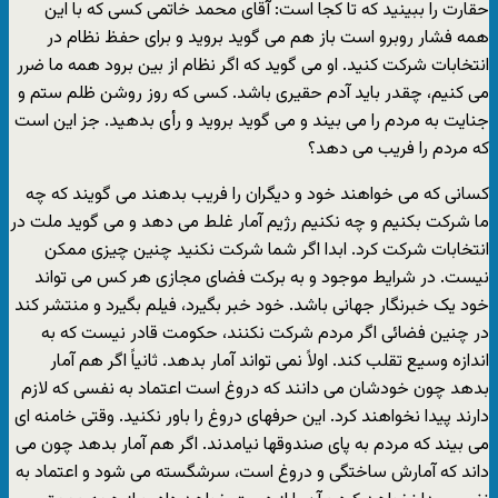
حقارت را ببینید که تا کجا است: آقای محمد خاتمی کسی که با این
همه فشار روبرو است باز هم می گوید بروید و برای حفظ نظام در
انتخابات شرکت کنید. او می گوید که اگر نظام از بین برود همه ما ضرر
می کنیم، چقدر باید آدم حقیری باشد. کسی که روز روشن ظلم ستم و
جنایت به مردم را می بیند و می گوید بروید و رأی بدهید. جز این است
که مردم را فریب می دهد؟
کسانی که می خواهند خود و دیگران را فریب بدهند می گویند که چه
ما شرکت بکنیم و چه نکنیم رژیم آمار غلط می دهد و می گوید ملت در
انتخابات شرکت کرد. ابدا اگر شما شرکت نکنید چنین چیزی ممکن
نیست. در شرایط موجود و به برکت فضای مجازی هر کس می تواند
خود یک خبرنگار جهانی باشد. خود خبر بگیرد، فیلم بگیرد و منتشر کند
در چنین فضائی اگر مردم شرکت نکنند، حکومت قادر نیست که به
اندازه وسیع تقلب کند. اولاً نمی تواند آمار بدهد. ثانیاً اگر هم آمار
بدهد چون خودشان می دانند که دروغ است اعتماد به نفسی که لازم
دارند پیدا نخواهند کرد. این حرفهای دروغ را باور نکنید. وقتی خامنه ای
می بیند که مردم به پای صندوقها نیامدند. اگر هم آمار بدهد چون می
داند که آمارش ساختگی و دروغ است، سرشگسته می شود و اعتماد به