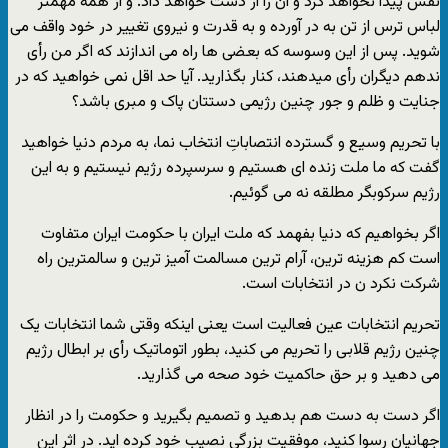
نفس پیدا نخواهد کرد و آن را از دست خواهد داد. و از همه مهمتر
لباس ترس از تن به در آورده و به قدرت و نیروی تغییر در خود واقف می
شوید. پس از این وسوسه که بعضی ها راه می اندازند که اگر من رأی
ندهم دیگران رأی میدهند، کنار بگذارید. آیا حد اقل نمی خواهید که در
جنایت و ظلم و جور چنین رژیمی دستتان پاک و مبری باشد؟
با تحریم وسیع و گسترده انتصاباتِ انتخاب نما، به مردم دنیا خواهید
گفت که ما ملت زنده ای هستیم و سرسپرده رژیم نیستیم و به این
رژیم سرکوبگر مطلقه نه می گوئیم.
اگر بخواهیم که دنیا بفهمد که ملت ایران با حکومت ایران متفاوت
است کم هزینه ترین، آرام ترین مسالمت آمیز ترین و سالمترین راه
شرکت نکرد ن در انتخابات است.
تحریم انتخابات عین فعالیت است یعنی اینکه وقتی شما انتخابات یک
چنین رژیم قلابی را تحریم می کنید، بطور اتوماتیک رأی بر ابطال رژیم
می دهید و بر حق حاکمیت خود صحه می گذارید.
اگر دست به دست هم بدهید و تصمیم بگیرید و حکومت را در انظار
جهانیان رسوا کنید، موفقیت بزرگی نصیب خود کرده اید. در اثر این