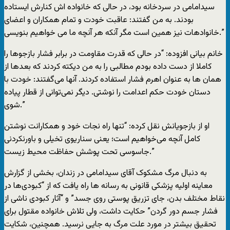
سیدامامی در سردخانه بود، در حالی که خانواده اش کنارش ایستاده
بودند. به من گفتند: عاقبت خودت و تمام همکاران و اعضای
خانوادهات نیز همین است مگر آنکه هر آنچه ما می خواهیم بنویسی.”
خانم بیانی افزوده: “در حالی که قدرت مقاومت در برابر فشار بازجوها را
کاملا از دست داده بودم مطالبی را به من دیکته کردند که بعدها از
همان ها به عنوان اهرم فشار استفاده کردند. آنها می‌گفتند: خودت با
دستان خودت حکم اعدامت را نوشتی. دیگر نمی‌توانی از قطار پیاده
شوی.”
او از بازجویانش نقل کرده: “تنها راه نجات خود و همکارانت نوشتن
کامل آنچه می‌خواهیم است؛ یعنی سناریوی تخیلی و باورنکردنی
جاسوسی تحت پوشش حفاظت محیط زیست.”
به دنبال مرگ مشکوک آقای سیدامامی در زندان، بخشی از گزارش
معاینه اولیه پزشکی قانونی به رسانه ها راه یافت که از “کبودی‌ها در
نقاط مختلف بدن، جای تزریق پوستی روی جسد” و “آثار کبودی ناشی از
فشار جسم دور گردن” حکایت داشت، ولی تلاش خانواده مقتول برای
تحقیق بیشتر در مورد علت مرگ به جایی نرسید. همچنین، شکایت