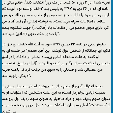
ضربه شلاق در ۲ روز و ۵۰ ضربه در یک روز” انتخاب کند”. خانم بیانی در
نامه ای که در ۲۶ دی به ۱۳۹۷ به رئیس بند ۲-الف نوشته بود، آورده که
این روحانی خود را دارای مجوز مخصوص از جانب حسین طائب رئیس
سازمان اطلاعات سپاه می‌دانسته. به نوشته زندانی، آن فرد “ادعا می
کرد دارای مجوز مخصوص از مقامات بالا (طائب…) جهت شکنجه بنده
با صدور حکم تعزیر (شلاق) می‌باشد”.
نیلوفر بیانی در نامه ۲۲ بهمن ۱۳۹۷ خود به آیت الله خامنه ای نیز، در
گلایه ای جداگانه از شخص فوق نوشته این “فرد معمم” در جلسه ای به
او گفته به علت مشغله قاضی پرونده بخشی از دادگاه را در اتاق
بازجویی اطلاعات سپاه برگزار می‌کند، و افزوده: “[او] در پاسخ به تعجب
من عصبانی شد و صندلی را به سوی من پرتاب کرد که باعث ضرب
دیدگی زانویم شد”.
نحوه اعتراف گیری از خانم بیانی در پرونده فعالان محیط زیستی از
اهمیت زیادی برخوردار است؛ به این علت مشخص که اعترافات او به
عنوان متهم ردیف دوم و مراد طاهباز به عنوان متهم ردیف اول پرونده،
از “مستندات” اصلی سازمان اطلاعات سپاه در کل این پرونده محسوب
می شوند.