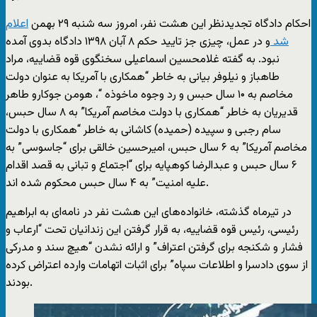
احکام دادگاه تجدیدنظر این هشت نفر، امروز سه شنبه ۲۹ بهمن
اعلام
شد
و در عمل، چیزی جز تایید حکم ۸ آبان ۱۳۹۸ دادگاه بدوی آمده
نبود. به گفته غلامحسین اسماعیلی سخنگوی قوه قضاییه، مراد
طاهباز و نیلوفر بیانی به خاطر “همکاری با آمریکا به عنوان دولت
مخاصم به ۱۰ سال حبس و رد وجوه ماخوذه “، هومن جوکارو طاهر
قدیریان به خاطر “همکاری با دولت مخاصم آمریکا” به ۸ سال حبس،
سام رجبی و سپیده (حمیده) کاشانی به خاطر “همکاری با دولت
مخاصم آمریکا” به ۶ سال حبس، امیرحسین خالقی برای “جاسوسی” به
۶ سال حبس و عبدالرضا کوهپایه برای “اجتماع و تبانی به قصد اقدام
علیه امنیت” به ۴ سال حبس محکوم شده اند.
در تیرماه گذشته، خانواده‌های این هشت نفر در نامه‌ای به ابراهیم
رئیسی، رئیس قوه قضاییه، به قرار گرفتن این زندانیان تحت “ارعاب و
فشار و شکنجه برای گرفتن اعتراف” و ارائه نشدن “هیچ سند و مدرکی
از سوی دادسرا و اطلاعات سپاه” برای اثبات اتهامات وارده اعتراض کرده
بودند.