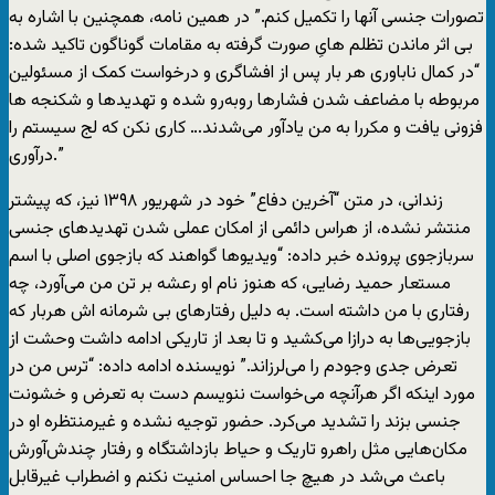
تصورات جنسی آنها را تکمیل کنم.” در همین نامه، همچنین با اشاره به
بی اثر ماندن تظلم هایِ صورت گرفته به مقامات گوناگون تاکید شده:
“در کمال ناباوری هر بار پس از افشاگری و درخواست کمک از مسئولین
مربوطه با مضاعف شدن فشارها روبه‌رو شده و تهدیدها و شکنجه ها
فزونی یافت و مکررا به من یادآور می‌شدند… کاری نکن که لج سیستم را
درآوری.”
زندانی، در متن “آخرین دفاع” خود در شهریور ۱۳۹۸ نیز، که پیشتر
منتشر نشده، از هراس دائمی از امکان عملی شدن تهدیدهای جنسی
سربازجوی پرونده خبر داده: “ویدیوها گواهند که بازجوی اصلی با اسم
مستعار حمید رضایی، که هنوز نام او رعشه بر تن من می‌آورد، چه
رفتاری با من داشته است. به دلیل رفتارهای بی شرمانه اش هربار که
بازجویی‌ها به درازا می‌کشید و تا بعد از تاریکی ادامه داشت وحشت از
تعرض جدی وجودم را می‌لرزاند.” نویسنده ادامه داده: “ترس من در
مورد اینکه اگر هرآنچه می‌خواست ننویسم دست به تعرض و خشونت
جنسی بزند را تشدید می‌کرد. حضور توجیه‌‌ نشده و غیرمنتظره او در
مکان‌هایی مثل راهرو تاریک و حیاط بازداشتگاه و رفتار چندش‌آورش
باعث می‌شد در هیچ جا احساس امنیت نکنم و اضطراب غیرقابل