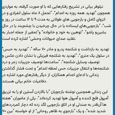
نیلوفر بیانی در تشریح رفتارهایی که با او صورت گرفته، به مواردی
همچون “تهدید همه روزه به اعدام”، “تحمل ۸ ماه سلول انفرادی و در
انزوای کامل و بازجویی های طولانی به مدت ۹ تا ۱۲ ساعت در روز و
شب”، “بازجویی‌های ایستاده یا در حال چرخیدن با چشم‌بند یا در حال
بشین‌و پاشو”، “توهین به خود و خانواده” و”تحقیر از جمله اجبار به
تقلید صدای حیوانات وحشی” اشاره کرده است.
“تهدید به بازداشت و شکنجه پدرو و مادر ۷۰ ساله “، “تهدید به حبس
در سلول یک متری”، “تهدید به شکنجه فیزیکی با نشان دادن عکس و
توصیف وسایل شکنجه”، “ساعت‌ها توصیف جزییات زجر و درد
شکنجه‌ها و انتقال جزییات حس لحظه اعدام” و تحت فشار گذاشتن
زندانی با ادعای اعدام همکاران، از دیگر رفتارهای مورد اشاره در
دفاعیات خانم بیانی هستند.
این زندانی همچنین نوشته بازجویان “با بالازدن آستین او را به تزریق
آمپول فلج کننده و آمپول هوا تهدید کرده‌اند”، یکی از ماموران “هفته
ها آن‌قدر به صندلی او در اتاق بازجویی لگد زده که دچار کمردردهای
شدید شده”، و یک “بازجوی به ظاهر روحانی” از او خواسته “بین ۷۰