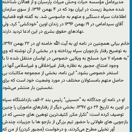
مدیرعامل مؤسسه حیات وحش میراث پارسیان و از فعالان شناخته
شده محیط زیست در ایران بود که در ۴ بهمن ۱۳۹۶، از سوی سازمان
اطلاعات سپاه دستگیر و متهم به جاسوسی شد. به گفته قوه قضاییه
آقای سیدامامی در ۱۹ بهمن ۱۳۹۶ در زندان اوین “خودکشی” کرد، ولی
نهادهای حقوق بشری در این ادعا تردید دارند.
خانم بیانی همچنین در نامه ای به آیت الله خامنه ای در ۲۲ بهمن ۱۳۹۷،
به توضیح رفتار بازجویان سپاه پرداخته و در بخشی از آن نوشته که وی
“به همراه ۷ مرد مسلح به ویلایی خصوصی در لواسان منتقل شده تا با
وجود امتناع، مجبور به نظاره رفتار غیراخلاقی و غیراسلامی آنها در
استخر خصوصی بشود.” این نامه، بخشی از مجموعه مکاتبات بی
حاصل متهم بامسئولان مختلف در مورد وضعیت خود است که برای
نخستین بار منتشر می‌شود.
او در نامه ای جداگانه به “حسینی” رئیس بند ۲-الف بازداشتگاه سپاه
در اوین به تاریخ ۲۶ دی ۱۳۹۷، بخشی دیگر از رفتارهای ماموران را چنین
توصیف کرده است: “تکرار مکرر کثیف‌ترین توهین های جنسی که در
بازجویی های طولانی با حضور تیم بزرگی از بازجو ها با جزییات چندش
آور تخیلی مطرح می‌کردند، و درخواست (مجبور کردن) از من که