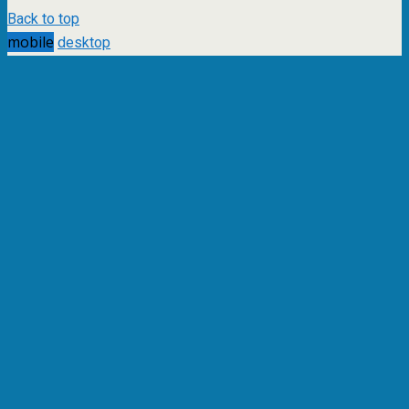
Back to top
mobile
desktop