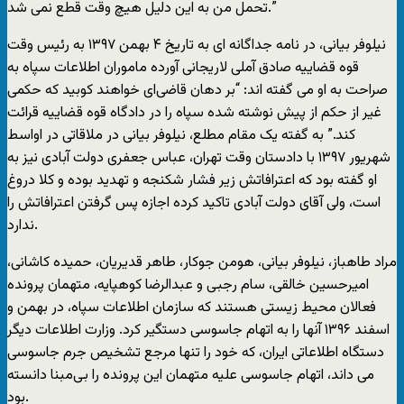
تحمل من به این دلیل هیچ وقت قطع نمی شد.”
نیلوفر بیانی، در نامه جداگانه ای به تاریخ ۴ بهمن ۱۳۹۷ به رئیس وقت
قوه قضاییه صادق آملی لاریجانی آورده ماموران اطلاعات سپاه به
صراحت به او می گفته اند: “بر دهان قاضی‌ای خواهند کوبید که حکمی
غیر از حکم از پیش نوشته شده سپاه را در دادگاه قوه قضاییه قرائت
کند.” به گفته یک مقام مطلع، نیلوفر بیانی در ملاقاتی در اواسط
شهریور ۱۳۹۷ با دادستان وقت تهران، عباس جعفری دولت آبادی نیز به
او گفته بود که اعترافاتش زیر فشار شکنجه و تهدید بوده و کلا دروغ
است، ولی آقای دولت آبادی تاکید کرده اجازه پس گرفتن اعترافاتش را
ندارد.
مراد طاهباز، نیلوفر بیانی، هومن جوکار، طاهر قدیریان، حمیده کاشانی،
امیرحسین خالقی، سام رجبی و عبدالرضا کوهپایه، متهمان پرونده
فعالان محیط زیستی هستند که سازمان اطلاعات سپاه، در بهمن و
اسفند ۱۳۹۶ آنها را به اتهام جاسوسی دستگیر کرد. وزارت اطلاعات دیگر
دستگاه اطلاعاتی ایران، که خود را تنها مرجع تشخیص جرم جاسوسی
می داند، اتهام جاسوسی علیه متهمان این پرونده را بی‌مبنا دانسته
بود.