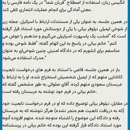
انگیسی زبان، استفاده از اصطلاح “قربان شما” در یک نامه فارسی را به
معنی آمادگی برای انجام عملیات انتحاری تلقی کند.
در همین جلسه، به عنوان یکی از مستندات ارتباط با اسرائیل، جمله زیر
از شوخی ایمیلی نیلوفر بیانی با یکی از دوستانش مورد استناد قرار گرفته
است که “امشب یک پاسپورت اسراییلی می‌گیرم و مذهبم را عوض می
کنم.” خانم بیانی در پاسخ به این اتهام گفته: “فقط شوخی بوده و
متاسفم برای کشورم که در دادگاه امنیتی چنین شوخی‌ای به عنوان
مدرک استفاده می‌شود.”
باز در همین جلسه، قاضی با استناد به فرم های درخواست تابعیت
کانادایی متهم که از ایمیل شخصیش استخراج شده، او را به ارتباط با
عربستان سعودی متهم کرده. آقای صلواتی به طور مشخص گفته که
خانم بیانی در فرم خود نوشته به عربستان رفته است.
در مقابل، نیلوفر بیانی توضیح داده که او در فرم درخواست تابعیت خود
(که به دریافت تابعیت هم منجر نشده) هرگز ننوشته که به عربستان
رفته و دادگاه این موضوع را اشتباه متوجه شده. متهم افزوده آنچه
مورد استناد دادگاه قرار گرفته این بوده که خانم بیانی در پرسشنامه