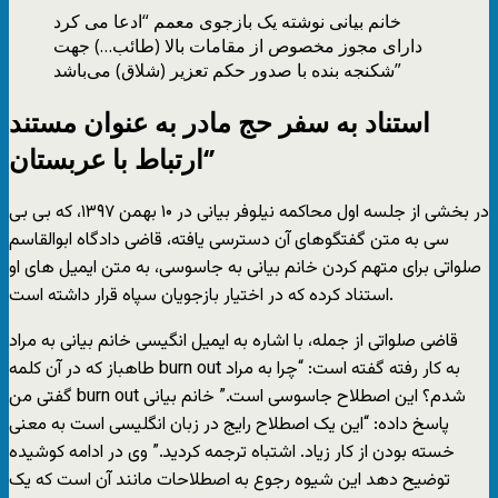
خانم بیانی نوشته یک بازجوی معمم “ادعا می کرد
دارای مجوز مخصوص از مقامات بالا (طائب…) جهت
شکنجه بنده با صدور حکم تعزیر (شلاق) می‌باشد”
استناد به سفر حج مادر به عنوان مستند
‘ارتباط با عربستان’
در بخشی از جلسه اول محاکمه نیلوفر بیانی در ۱۰ بهمن ۱۳۹۷، که بی بی
سی به متن گفتگوهای آن دسترسی یافته، قاضی دادگاه ابوالقاسم
صلواتی برای متهم کردن خانم بیانی به جاسوسی، به متن ایمیل های او
استناد کرده که در اختیار بازجویان سپاه قرار داشته است.
قاضی صلواتی از جمله، با اشاره به ایمیل انگیسی خانم بیانی به مراد
طاهباز که در آن کلمه burn out به کار رفته گفته است: “چرا به مراد
گفتی من burn out شدم؟ این اصطلاح جاسوسی است.” خانم بیانی
پاسخ داده: “این یک اصطلاح رایج در زبان انگلیسی است به معنی
خسته بودن از کار زیاد. اشتباه ترجمه کردید.” وی در ادامه کوشیده
توضیح دهد این شیوه رجوع به اصطلاحات مانند آن است که یک