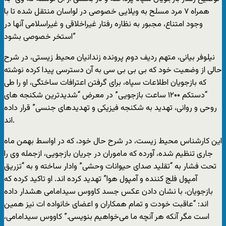
همراه ۷ مرد مسلح به ویلایی خصوصی در لواسان منتقل شده تا با
وجود امتناع، مجبور به نظاره رفتار غیراخلاقی و غیراسلامی آنها در
استخر خصوصی بشود”
نیلوفر بیانی، متهم ردیف دوم پرونده زندانیان محیط زیستی، در شرح
حالی از وضعیت خود که بی بی بی سی به آن دسترسی پیدا کرده نوشته
که بازجویان اطلاعات سپاه، برای گرفتن اعترافات ساختگی، او را طی
“دستکم ۱۲۰۰ ساعت بازجویی” در معرض “شدیدترین شکنجه های
روحی و روانی، تهدید به شکنجه فیزیکی و تهدیدهای جنسی” قرار داده
اند.
این کارشناس محیط زیست، در شرح حال خود، که در اواسط بهمن ماه
جاری تنظیم شده، آورده که ماموران در جریان بازجویی، ازجمله وی را
تحت فشار به “تقلید صدای حیوانات وحشی” وادار ساخته و به “تزریق
آمپول فلج کننده و آمپول هوا” تهدید کرده اند. او تاکید کرده که
بازجویان، با نشان دادن عکس جسد کاووس سیدامامی هشدار داده
اند: “عاقبت خودت و تمام همکاران و اعضای خانواده ات نیز همین
است مگر آنکه هر آنچه ما می‌خواهیم بنویسی.” کاووس سیدامامی،