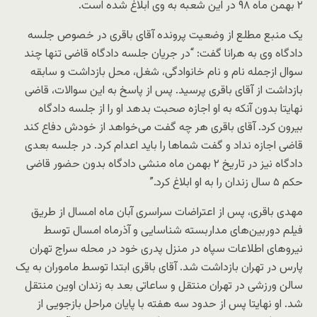
۲ بهمن ماه ۹۸ در این شعبه به وی ابلاغ شده است.
یک منبع مطلع از وضعیت پرونده آقای باقری در خصوص جلسه
دادگاه وی به هرانا گفت: “در جریان جلسه دادگاه قاضی تنها چند
سوال ازجمله نام و نام خانوادگی، شغل، محل بازداشت و سابقه
بازداشت از آقای باقری پرسید. پس از پاسخ به این سوالات، قاضی
نهایتا بدون آنکه به او اجازه صحبت بدهد او را از جلسه دادگاه
بیرون کرد. آقای باقری هر چه گفت می‌خواهد از خودش دفاع کند
قاضی اجازه نداد و گفت شماها را باید اعدام کرد. در جلسه بعدی
دادگاه نیز در تاریخ ۲ بهمن ماه منشی دادگاه بدون حضور قاضی
حکم ۵ سال زندان را به او ابلاغ کرد.”
مهدی باقری، پس از اعتراضات سراسری آبان ماه امسال از طریق
فیلم دوربین‌های مداربسته شناسایی و آذرماه امسال توسط
نیروهای اطلاعات سپاه در منزل پدری خود در محله سراج تهران
پارس در تهران بازداشت شد. آقای باقری ابتدا توسط ماموران به یک
سالن ورزشی در تهران منتقل و ساعاتی بعد به زندان اوین منتقل
شد. او نهایتا پس از حدود سه هفته با پایان مراحل بازجویی از