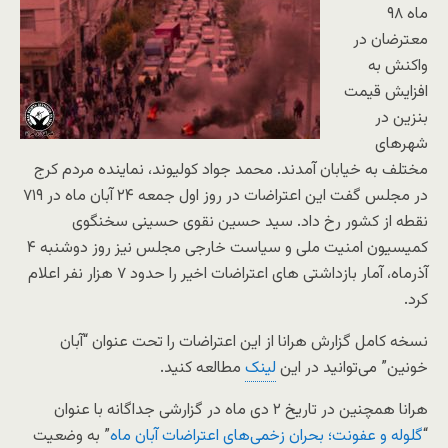
ماه ۹۸
معترضان در
واکنش به
افزایش قیمت
بنزین در
شهرهای
مختلف به خیابان آمدند. محمد جواد کولیوند، نماینده مردم کرج
در مجلس گفت این اعتراضات در روز اول جمعه ۲۴ آبان ماه در ۷۱۹
نقطه از کشور رخ داد. سید حسین نقوی حسینی سخنگوی
کمیسیون امنیت ملی و سیاست خارجی مجلس نیز روز دوشنبه ۴
آذرماه، آمار بازداشتی های اعتراضات اخیر را حدود ۷ هزار نفر اعلام
کرد.
نسخه کامل گزارش هرانا از این اعتراضات را تحت عنوان “آبان
خونین” می‌توانید در این
لینک
مطالعه کنید.
هرانا همچنین در تاریخ ۲ دی ماه در گزارشی جداگانه با عنوان
“
گلوله و عفونت؛ بحران زخمی‌های اعتراضات آبان ماه
” به وضعیت