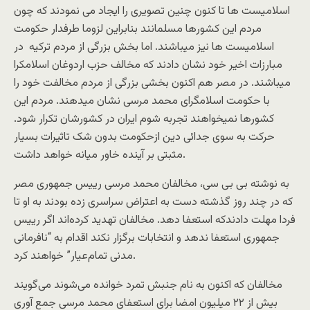
اسلامیست ها تا کنون چنین تصویری را ایجاد می نمودند که چون
مردم این کشورها مسلمانند بنابراین لزوما طرفدار حکومت
اسلامیست ها نیز میباشند. اما بخش بزرگی از مردم ترکیه در
مبارزات اخیر خود نشان دادند که مخالف حزب اردوغان اسلامکرا
میباشند. در مصر هم اکنون بخشی بزرگی از مردم مخالفت خود را
با حکومت اسلامگرای محمد مرسی نشان میدهند. مردم این
کشورها نمیخواهند تجربه شوم ایران در کشورشان تکرار شود.
حرکت به سوی جدائی دین ازحکومت بدون شک تاثیرات بسیار
مثبتی بر آینده خاور میانه خواهد داشت.
به نوشته بی بی سی، مخالفان محمد مرسی رییس جمهوری مصر
که در چند روز گذشته دست به اعتراض سراسری زده بودند به او تا
فردا مهلت دادندکه استعفا دهد. مخالفان تهدید کرده‌اند اگر رییس
جمهوری استعفا ندهد و انتخابات برگزار نکند اقدام به “نافرمانی
مدنی تمام‌عیار” خواهند کرد.
مخالفان که اکنون به نام جنبش تمرد خوانده می‌شوند می‌گویند
بیش از ۲۲ میلیون امضا برای استعفای محمد مرسی جمع آوری