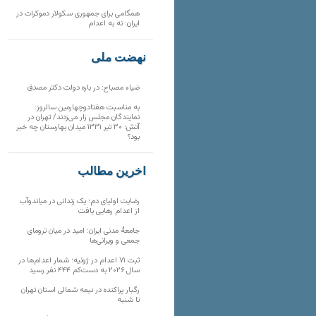
همگامی برای جمهوری سکولار دموکرات در
ایران: نه به اعدام
نهضت ملی
ضیاء مصباح: در باره دولت دکتر مصدق
به مناسبت هفتادوچهارمین سالروز:
نمایندگان مجلس زار می‌زدند/ تهران در
آتش؛ ۳۰ تیر ۱۳۳۱ میدان بهارستان چه خبر
بود؟
آخرین مطالب
رضایت اولیای دم؛ یک زندانی در میاندوآب
از اعدام رهایی یافت
جامعهٔ مدنی ایران: امید در میان ترومای
جمعی و ویرانی‌ها
ثبت ۷۱ اعدام در ژوئیه؛ شمار اعدام‌ها در
سال ۲۰۲۶ به دست‌کم ۴۴۴ نفر رسید
رگبار پراکنده در نیمه شمالی استان تهران
تا شنبه