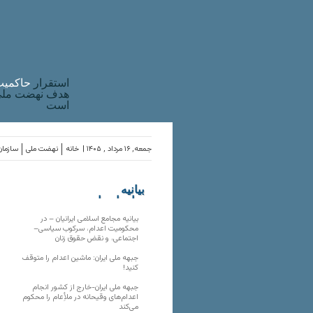
استقرار
حاکميت
هدف نهضت ملی 
است
جمعه, ۱۶ مرداد , ۱۴۰۵ |
خانه
نهضت ملی
سازمان
بیانیه
سازمان‌های
ملی
بیانیه مجامع اسلامی ایرانیان – در
محکومیت اعدام، سرکوب سیاسی–
اجتماعی، و نقض حقوق زنان
جبهه ملی ایران: ماشین اعدام را متوقف
کنید!
جبهه ملی ایران-خارج از کشور انجام
اعدام‌های وقیحانه در ملأِعام را محکوم
می‌کند