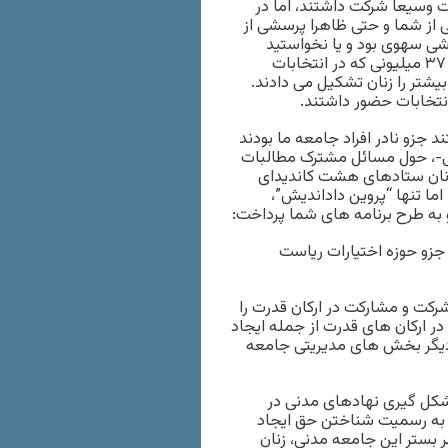
ات وسیعا شرکت داشتند، اما در
ی از شما و حتی ظاهرا پرسشی از
وشی سهوی بود و یا نخواستید
بگویید جایگاه زنان در کجای این تعییرات خواهد بود؟ طبق آمار از ٣۷ میلیونی که در انتخابات
یا شاید بیشتر را زنان تشکیل می دادند.
انتخابات حضور داشتند.
 جزو نادر افراد جامعه ما بودند
ار و مذهبی-، حول مسائل مشترک مطالبات
 زنان ستادهای هشت کاندیدای
ا تنها “پروین داداندیش”،
به طرح برنامه های شما پرداخت:
جزو حوزه اختیارات ریاست
رکت و مشارکت در ارکان قدرت را
ر ارکان های قدرت از جمله ایجاد
 دیگر بخش های مدیریتی جامعه
شکل گیری نهادهای مدنی در
، به رسمیت شناختن حق ایجاد
بستر این جامعه مدنی، زنان