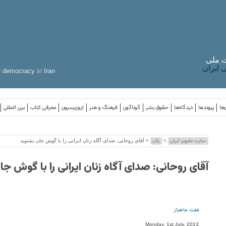
 ملی
ایران
d
democracy
in
Iran
‌ها
پیوندها
دیدگاه‌ها
حقوق بشر
گوناگون
فرهنگ و هنر
اپوزیسیون
معرفی کتاب
بین المللی
سایت ملیون ایران
زنان
>
> آقای روحانی: صدای آگاه زنان ایرانی را با گوش جان بشنوید
آقای روحانی: صدای آگاه زنان ایرانی را با گوش ج
عفت ماهباز
Monday, 1st July, 2013