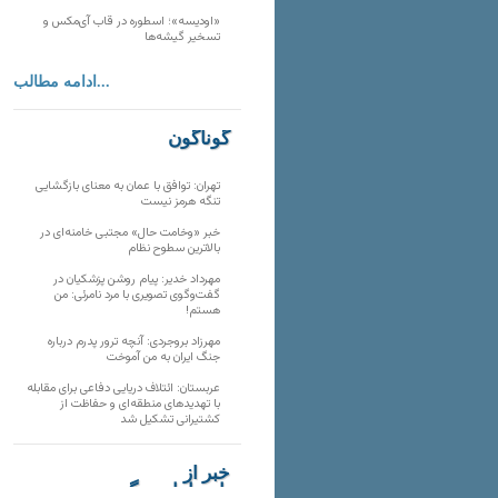
«اودیسه»؛ اسطوره در قاب آی‌مکس و
تسخیر گیشه‌ها
ادامه مطالب...
گوناگون
تهران: توافق با عمان به معنای بازگشایی
تنگه هرمز نیست
خبر «وخامت حال» مجتبی خامنه‌ای در
بالاترین سطوح نظام
مهرداد خدیر: پیام روشن پزشکیان در
گفت‌و‌گوی تصویری با مرد نامرئی: من
هستم!
مهرزاد بروجردی: آنچه ترور پدرم درباره
جنگ ایران به من آموخت
عربستان: ائتلاف دریایی دفاعی برای مقابله
با تهدیدهای منطقه‌ای و حفاظت از
کشتیرانی تشکیل شد
خبر از
تارنماهای دیگر