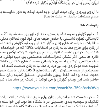
ایران یعنی زنان در ورزشگاه آزادی برگزار گردد؟(3)
با آرزوی پیروزی برای مردم ایران، و به امید اینکه به طور شایسته بت
مردم بسته‌اید برآیید. – عفت ماهباز
پانوشت ها:
تابستانی تهران نشستی با حضور طیف های گوناگون فعالان مدنی 
مطالبات و خواسته های زنان برگزار شد این ویدئو، گزارشی کوتا
از زنان برای طرح مطالبات زنان در
شده بود.. در این نشست افرادی همچون شهلا شرکت، نرگس محمد
فائزه هاشمی، آذر تشکر، فخرالسادات محتشمی پور، نیره توکلی، معص
مینو مرتاضی، نوشین احمدی خراسانی صحبت های کوتاهی داشتند. 
شهیندخت مولاوردی و… نیز درباره مطالبات زنان صحبت کنند که
همچنین از همه مسئولان زنان ستادهای
دعوت شده بود اما فقط پروین داداندیش، مسئول کمیته زنان ست
حاضر شد. این ویدئو گزارش را می توانید در لینک زیر مشاهده کنید
https://www.youtube.com/watch?v=759o8ada9Wg
2 – در نشست «هم اندیشی زنان برای طرح مطالبات در انتخابات»
تفکیک و سهمیه بندی جنسیتی در دانشگاه ها بود. این خواسته به
گسترش تفکیک و سهمیه بندی جنسیتی در دانشگاه ها، مورد اعتر