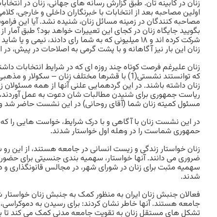
زنان در کابینه تان. طبق گزارش رسانه های جهانی، زنان در انتخاب
اولین مصاحبه بعد از انتخابات با خبرنگاران داخلی و خارجی، کلام
مصاحبه کنندگان در زمینه مسائل زنان، شنیده نشد. آیا این فرام
شرکت کرده اند و ۱٨ میلیونی که به شما رای دادند، نیمی و 
زنان این بار نیز آگاهانه و با پشت گرمی به اصلاحات در پیش، در 
زنان علیرغم فرصت کوتاه چند روزه ای که در شرایط انتخابات داشتند
که توانستند نشستی(1) با قشرها مختلف زنان – سکول
زنان داشته باشند. در این گردهمایی علنی آنها از همه مسئولان
ریاست جمهوری برای شنیدن مطالبات شان دعوت به عمل آوردند، ام
مسئول کمیته زنان شما (آقای روحانی) در این نشست حاضر شد و 
در این نشست زنان با آگاهی و با درک شرایط، خواست هایی را که 
حمهوری شماست را در وهله اول خواستار شدند.
زنان خواستار زندگی و زیست انسانی در جامعه هستند، از این رو ش
ضروری می دانند. آنها خواستار، سهمیه بندی جنسیتی برای حضور د
سهمیه مثبت برای زنان در شورای شهر، در مجالس قانونگذاری و
شدند.
فعالان جنبش زنان ایران به منظور کمک به جنبش زنان خواستار 
جامعه هستند. آنها خاطر نشان کردند: برای رسیدن به دموکراسی
تشکل های مستقل زنان به تقویت جامعه مدنی کمک می کند تا بر 