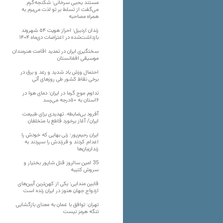
مستند یحیی سرخانی؛ شکنجه‌گرم
می‌گفت از تسلط بر تو لذت می‌برم به
همراه مصاحبه
زندان اردبیل؛ احراز هویت ۵۴ شهروند
بازداشت‌شده در اعتراضات دی‌ماه ۱۴۰۴
سختگیری ایران در تمدید اقامت هنرمندان
موسیقی افغانستان
احتمال وزش باد شدید و رعد و برق در
برخی نقاط کشور طی روزهای آتی
تداوم موج گرما در ایران؛ دمای هوا در
۶استان به ۵۰درجه می‌رسد
آفرود بی‌ضابطه، تهدیدی برای طبیعت
ایران/ آغاز برخورد قاطع با متخلفان
ایران رحیم‌پور؛ زنی بهایی که خودش را
اعدام کردند و فرزندش را سپردند به
زندان‌بان‌ها
35 امین سالروز قتل شاپور بختیار و
سروش کتیبه
قابین مندایی؛ یکی از کهن‌ترین آیین‌های
ازدواج جهان هنوز در ایران زنده است
تهران: توافق با عمان به معنای بازگشایی
تنگه هرمز نیست