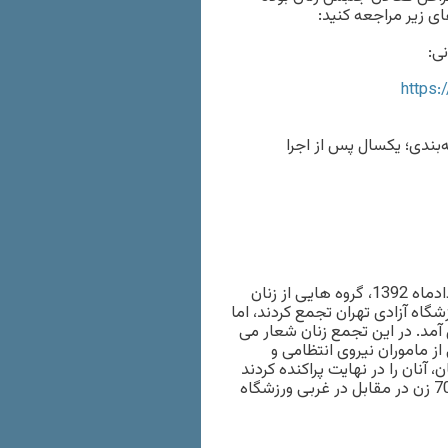
ای زیر مراجعه کنید:
ی:
https
‌بندی؛ يكسال پس از اجرا
3 – طبق گزارش مدرسه فمینیستی، بعد از ظهر چهارشنبه 29 خردادماه 1392، گروه هایی از زنان
شگاه آزادی تهران تجمع کردند، اما
 آمد. در این تجمع زنان شعار می
 از ماموران نیروی انتظامی و
نان را در نهایت پراکنده کردند
و اجازه ورود ندادند… خبرگزاری های دولتی ایران از حضور بیش از 70 زن در مقابل در غربی ورزشگاه