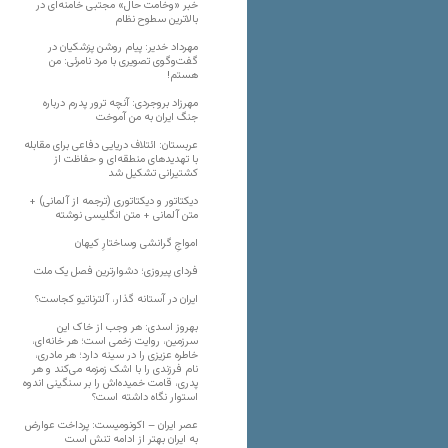
خبر «وخامت حال» مجتبی خامنه‌ای در
بالاترین سطوح نظام
مهرداد خدیر: پیام روشن پزشکیان در
گفت‌و‌گوی تصویری با مرد نامرئی: من
هستم!
مهرزاد بروجردی: آنچه ترور پدرم درباره
جنگ ایران به من آموخت
عربستان: ائتلاف دریایی دفاعی برای مقابله
با تهدیدهای منطقه‌ای و حفاظت از
کشتیرانی تشکیل شد
دیکتاتور و دیکتاتوری (ترجمه از آلمانی) +
متن آلمانی + متن انگلیسی نوشته
‌امواجِ گرانشی وساختارِ کیهان
فردای پیروزی؛ دشوارترین فصل یک ملت
ایران در آستانه گذار، آلترناتیو کجاست؟
بهروز اسدی: هر وجب از خاک‌ این
سرزمین، روایت زخمی است؛ هر خانه‌ای،
خاطره عزیزی را در سینه دارد؛ هر مادری،
نام فرزندی را با اشک زمزمه می‌کند و هر
پدری، قامت خمیده‌اش را بر سنگینی اندوه
استوار نگاه داشته است؟
عصر ایران – اکونومیست: پرداخت عوارض
به ایران بهتر از ادامه تنش است