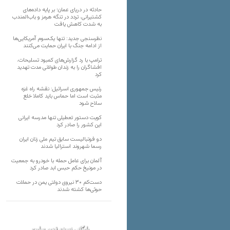
حادثه در دریای عمان؛ بر پایه داده‌های
کشتیرانی، تردد در تنگه هرمز و باب‌المندب
به شدت کاهش یافت
نظرسنجی جدید: تنها یک‌سوم آمریکایی‌ها
از ادامه جنگ با ایران حمایت می‌کنند
ترامپ با رد گزارش‌های کمبود تسلیحات،
افشاگران را به زندان طولانی مدت تهدید
کرد
رئیس‌ جمهوری اسرائیل: نقشه راه غزه
مثبت است اما حماس باید کاملا خلع
سلاح شود
کویت دستور تعطیلی تنها مدرسه ایرانی
این کشور را صادر کرد
دو فوتبالیست سابق تیم ملی زنان ایران
رسما شهروند استرالیا شدند
آلمان برای عامل حمله با خودرو به جمعیت
در مونیخ حکم حبس ابد صادر کرد
دست‌کم ۳۰ نیروی دولتی یمن در حملات
حوثی‌ها کشته شدند
بایگانی نسخه قدیم سایت