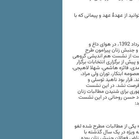
وانید از عهدهٔ عهد و پیمانی که با
1- طبق گزارش مدرسه فمینیستی، بعد از ظهر روز سه شنبه 21 خرداد 1392، در هوای داغ و
و جنبش زنان پیرامون طرح
ه است از نشست هم اندیشی گروهی
 انتخابات 1392 که در خردادماه و پیش از برگزاری انتخابات برگزار
ی، فائزه هاشمی، شهلا لاهیجی،
ومه ابتکار، توران ولی مراد،
قرار بود ناهید توسلی و
 فرصت نشد. در این نشست
 8 کاندیدای ریاست جمهوری برای شنیدن مطالبات زنان
اد حسن روحانی در این نشست
:
 یکی از مطالبات مطرح شده لغو
 ویژه در یک سال گذشته با
اض فعالان جنبش زنان بوده