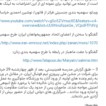
است از جمله می توانید برای نمونه ای از این اعتراضات به لینک ه
ویدئو: سهمیه بندی جنسیتی فراتر از قانون/ نوشین احمدی خراسان
://www.youtube.com/watch?v=gSo5ZVmuxXE&feature=c4-
overview&list=UUlINvufqseGe_VCpdFfPdVg
گفتگو با سه‌تن از اعضای اتحاد جمهوريخواهان ايران: طرح سهميه
http://www.iran-emrooz.net/index.php/zanan/more/1070/
گفتگو با عفت ماهباز در رابطه با طرح سهمیه بندی زنان:
http://www.fatapour.de/Maryam/sahmie.htm
برای شرکت در جشن ملی پیروزی تیم فوتبال ایران، در مقابل در ورز
به رغم وعده های اولیه، از ورود آنان به ورزشگاه جلوگیری به عمل
دادند: «استادیوم خالی، جای زنان خالیه» اما با برخورد تلخ انبوهی
امنیتی مواجه شدند. ماموران پس از حدود یک ساعت مقاومت زنان، آ
آزادی خبر داده‌اند.
Share this: