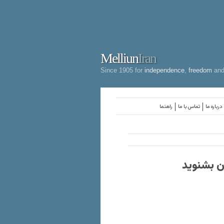
Melliun
Iran
Since 1905 for
independence
,
freedom
an
درباره ما
تماس با ما
راهنما
ان بشنوید