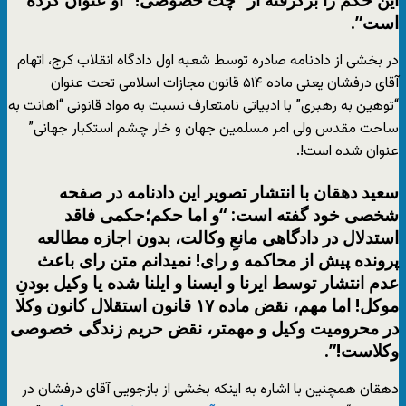
است”.
در بخشی از دادنامه صادره توسط شعبه اول دادگاه انقلاب کرج، اتهام
آقای درفشان یعنی ماده ۵۱۴ قانون مجازات اسلامی تحت عنوان
“توهین به رهبری” با ادبیاتی نامتعارف نسبت به مواد قانونی “اهانت به
ساحت مقدس ولی امر مسلمین جهان و خار چشم استکبار جهانی”
عنوان شده است!.
سعید دهقان با انتشار تصویر این دادنامه در صفحه
شخصی خود گفته است: “
و اما حکم؛حکمی فاقد
استدلال در دادگاهی مانعِ وکالت، بدون اجازه مطالعه
پرونده پیش از محاکمه و رای! نمیدانم متن رای باعث
عدم انتشار توسط ایرنا و ایسنا و ایلنا شده یا وکیل بودنِ
موکل! اما مهم، نقض ماده ١٧ قانون استقلال کانون وکلا
در محرومیت وکیل و مهمتر، نقض حریم زندگی خصوصی
وکلاست!”.
دهقان همچنین با اشاره به اینکه بخشی از بازجویی آقای درفشان در