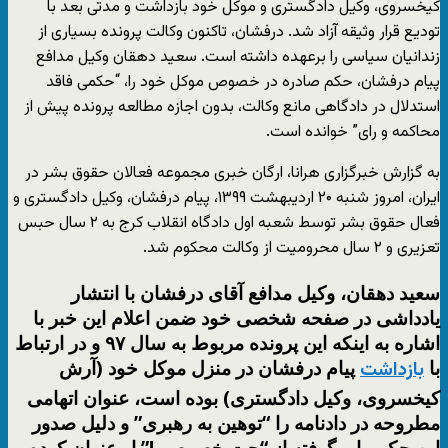
کیخسروی، وکیل دادگستری و موکل خود بازداشت و مدتی بعد با
تودیع قرار وثیقه آزاد شد. درفشان، تاکنون وکالت پرونده بسیاری از
زندانیان سیاسی را برعهده داشته است. سعید دهقان وکیل مدافع
پیام درفشان، حکم صادره در خصوص موکل خود را، “
حکمی فاقد
استدلال در دادگاهی مانع وکالت، بدون اجازه مطالعه پرونده پیش از
محاکمه و رای” خوانده است.
به گزارش خبرگزاری هرانا، ارگان خبری مجموعه فعالان حقوق بشر در
ایران، امروز شنبه ۲۰ اردیبهشت ۱۳۹۹، پیام درفشان، وکیل دادگستری و
فعال حقوق بشر توسط شعبه اول دادگاه انقلاب کرج به ۲ سال حبس
تعزیری و ۲ سال محرومیت از وکالت محکوم شد.
سعید دهقان، وکیل مدافع آقای درفشان با انتشار
یادداشی در صفحه شخصی خود ضمن اعلام این خبر با
اشاره به اینکه این پرونده مربوط به سال ۹۷ و در ارتباط
با
پیام درفشان در منزل موکل خود (آرش
بازداشت
کیخسروی، وکیل دادگستری) بوده است، عنوان اتهامی
مطروحه در دادنامه را “توهین به رهبری” و دلیل صدور
این حکم را برگرفته از “چت خصوصی!” او عنوان کرده