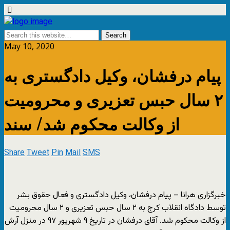
May 10, 2020
پیام درفشان، وکیل دادگستری به
۲ سال حبس تعزیری و محرومیت
از وکالت محکوم شد/ سند
Share
Tweet
Pin
Mail
SMS
خبرگزاری هرانا – پیام درفشان، وکیل دادگستری و فعال حقوق بشر
توسط دادگاه انقلاب کرج به ۲ سال حبس تعزیری و ۲ سال محرومیت
از وکالت محکوم شد. آقای درفشان در تاریخ ۹ شهریور ۹۷ در منزل آرش