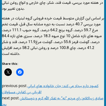
در هفته مورد بررسی، قیمت قند، شکر، چای خارجی و انواع روغن نباتی
بدون تغییر بود.
بر اساس این گزارش متوسط قیمت خرده فروشی گروه لبنیات در هفته
مورد بررسی 40.7 درصد نسبت به دوره مشابه سال قبل، قیمت تخم
مرغ 59.7 درصد، گروه برنج 64.2 درصد، گروه حبوب 111.1 درصد،
میوه های تازه شامل 10 نوع میوه 18.3 درصد، سبزی های تازه 84.4
درصد، گوشت قرمز 55.6 درصد، گوشت مرغ11.9 درصد، قند و شکر
41.2 درصد، چای 100.8 درصد و روغن نباتی 58.2 درصد افزایش
داشته است.
Share this:
previous post
کمبود دارو بیداد می کند: جان خانواده های ایرانی
قربانی بی کفایتی مسؤولان!
next post
صادق زیباکلام: رای مردم "نه" به تفکر الله کرم و دوستانش
بود