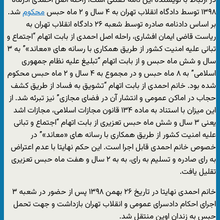
در ارتباط با نویسنده این نامه گفتنی است، راحله اصل احمدی آذرماه
۱۳۹۸ توسط دادگاه انقلاب تهران به ۴ سال و ۲ ماه حبس
محکوم
شد.
بر اساس دادنامه صادره توسط شعبه ۲۶ دادگاه انقلاب تهران به
ریاست قاضی ایمان افشاری، راحله اصل احمدی از بابت اتهام “اجتماع و
تبانی علیه امنیت کشور از طریق همکاری با رسانه های «معاند»” به ۳
سال و شش ماه حبس و از بابت اتهام “تبلیغ علیه نظام جمهوری
اسلامی” به ۸ ماه حبس و در مجموع به ۴ سال و ۲ ماه حبس محکوم
شده بود. خانم احمدی از بابت اتهام “تشویق به فساد از طریق کشف
حجاب در اماکن عمومی و انتشار آن در فضای مجازی” نیز تبرئه شد. از
این میزان با استناد به ماده ۱۳۴ قانون مجازات اسلامی، مجازات اشد
یعنی ۳ سال و شش ماه حبس تعزیری از بابت اتهام “اجتماع و تبانی
علیه امنیت کشور از طریق همکاری با رسانه های «معاند»” در
خصوص خانم احمدی قابل اجرا است. این حکم نهایتا با عدم اعتراض
به رای صادره و تسلیم به رای، به به ۲ سال و هفت ماه حبس تعزیری
تقلیل یافت.
خانم احمدی نهایتا در تاریخ ۲۶ بهمن ۱۳۹۸ پس از حضور در شعبه ۳
اجرای احکام دادسرای عمومی و انقلاب تهران بازداشت و جهت تحمل
حبس به زندان اوین منتقل شد.