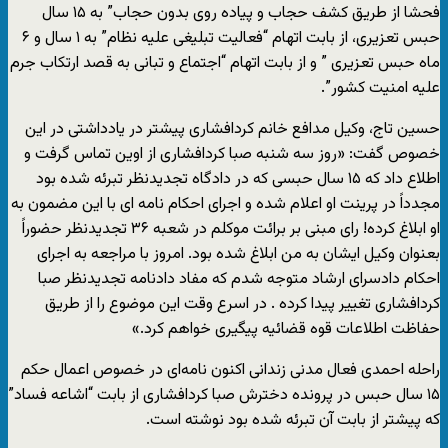
فحشا از طریق کشف حجاب و پیاده روی بدون حجاب” به ۱۵ سال
حبس تعزیری، از بابت اتهام “فعالیت تبلیغی علیه نظام” به ۱ سال و ۶
ماه حبس تعزیری ” و از بابت اتهام “اجتماع و تبانی به قصد ارتکاب جرم
علیه امنیت کشور”.
حسین تاج، وکیل مدافع خانم کردافشاری پیشتر در یادداشتی در این
خصوص گفت: «
روز سه شنبه
صبا کردافشاری
از اوین تماس گرفت و
اطلاع داد که ۱۵ سال حبسی که در دادگاه تجدیدنظر تبرئه شده بود
مجدداً در پرینت او اعلام شده و اجرای احکام نامه ای با این مضمون به
او ابلاغ کرده! رای مبنی بر برائت موکلم در شعبه ۳۶ تجدیدنظر حضوراً
بعنوان وکیل ایشان به من ابلاغ شده بود. امروز با مراجعه به اجرای
احکام دادسرای ارشاد متوجه شدم که مفاد دادنامه تجدیدنظر صبا
کردافشاری تغییر پیدا کرده . در اسرع وقت این موضوع را از طریق
حفاظت اطلاعات قوه قضائیه پیگیری خواهم کرد.»
راحله احمدی فعال مدنی زندانی اکنون نامه‌ای در خصوص اعمال حکم
۱۵ سال حبس در پرونده دخترش صبا کردافشاری از بابت “اشاعه فساد”
که پیشتر از بابت آن تبرئه شده بود نوشته است.