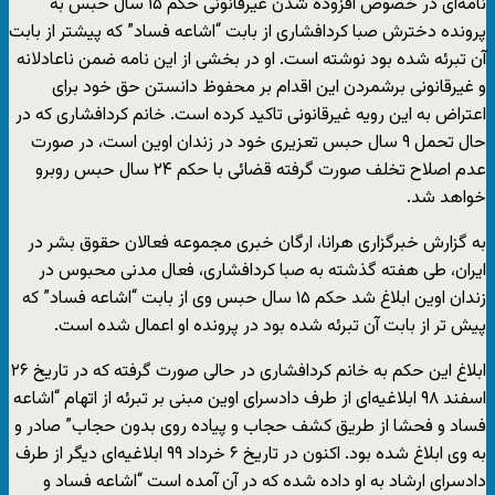
نامه‌ای در خصوص افزوده شدن غیرقانونی حکم ۱۵ سال حبس به
پرونده دخترش صبا کردافشاری از بابت “اشاعه فساد” که پیشتر از بابت
آن تبرئه شده بود نوشته است. او در بخشی از این نامه ضمن ناعادلانه
و غیرقانونی برشمردن این اقدام بر محفوظ دانستن حق خود برای
اعتراض به این رویه غیرقانونی تاکید کرده است. خانم کردافشاری که در
حال تحمل ۹ سال حبس تعزیری خود در زندان اوین است، در صورت
عدم اصلاح تخلف صورت گرفته قضائی با حکم ۲۴ سال حبس روبرو
خواهد شد.
به گزارش خبرگزاری هرانا، ارگان خبری مجموعه فعالان حقوق بشر در
ایران، طی هفته گذشته به صبا کردافشاری، فعال مدنی محبوس در
زندان اوین ابلاغ شد حکم ۱۵ سال حبس وی از بابت “اشاعه فساد” که
پیش تر از بابت آن تبرئه شده بود در پرونده او اعمال شده است.
ابلاغ این حکم به خانم کردافشاری در حالی صورت گرفته که در تاریخ ۲۶
اسفند ۹۸ ابلاغیه‌ای از طرف دادسرای اوین مبنی بر تبرئه از اتهام “اشاعه
فساد و فحشا از طریق کشف حجاب و پیاده روی بدون حجاب” صادر و
به وی ابلاغ شده بود. اکنون در تاریخ ۶ خرداد ۹۹ ابلاغیه‌ای دیگر از طرف
دادسرای ارشاد به او داده شده که در آن آمده است “اشاعه فساد و