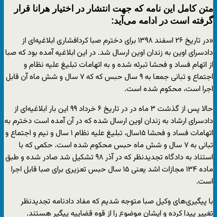
متن کامل این نامه که جهت انتشار در اختیار هرانا قرار
گرفته است در ادامه می‌آید:
«در تاریخ ۲۶ اسفند ۱۳۹۸ برای دخترم صبا کردافشاری ابلاغیه‌ای از
دادسرای اوین به زندان اوین ارسال شد. در این ابلاغیه آمده بود که صبا
از اتهام فساد و فحشا تبرئه شده و به اتهامات تبلیغ علیه نظام و
اجتماع و تبانی جمعا به ۹ سال حبس که که ۷ سال و شش ماه آن قابل
اجرا است، محکوم شده است.
حالا پس از گذشت ۳ ماه در در تاریخ ۶ خرداد ۹۹ این بار ابلاغیه‌ای از
دادسرای ارشاد به زندان اوین ارسال شده که در آن آمده است دخترم به
اتهامات فساد و فحشا ۱۵سال، تبلیغ علیه نظام ۱ سال و نیم و اجتماع و
تبانی به ۷ سال و شش ماه حبس محکوم شده است. حکمی که با
استناد به دادگاه تجدیدنظر که در آذر ۹۸ تشکیل شد صادر شده و طبق
ماده ۱۳۴ مجازات اشد یعنی ۱۵ سال حبس تعزیری برای صبا قابل اجرا
است.
با پیگیری‌های وکیل صبا متوجه شدیم که مفاد دادنامه تجدیدنظر
تغییر پیدا کرده و ایشان موضوع را از قوه قضاییه پیگیر هستند.