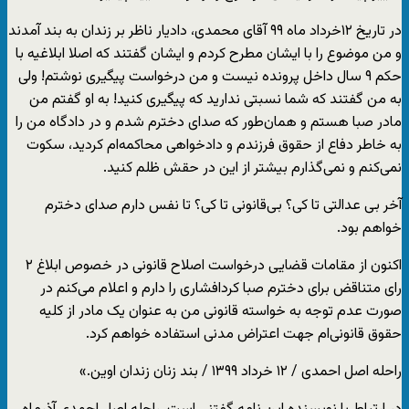
در تاریخ ۱۲خرداد ماه ۹۹ آقای محمدی، دادیار ناظر بر زندان به بند آمدند
و من موضوع را با ایشان مطرح کردم و ایشان گفتند که اصلا ابلاغیه با
حکم ۹ سال داخل پرونده نیست و من درخواست پیگیری نوشتم! ولی
به من گفتند که شما نسبتی ندارید که پیگیری کنید! به او گفتم من
مادر صبا هستم و همان‌طور که صدای دخترم شدم و در دادگاه من را
به خاطر دفاع از حقوق فرزندم و دادخواهی محاکمه‌ام کردید، سکوت
نمی‌کنم و نمی‌گذارم بیشتر از این در حقش ظلم کنید.
آخر بی عدالتی تا کی؟ بی‌قانونی تا کی؟ تا نفس دارم صدای دخترم
خواهم بود.
اکنون از مقامات قضایی درخواست اصلاح قانونی در خصوص ابلاغ ۲
رای متناقض برای دخترم صبا کردافشاری را دارم و اعلام می‌کنم در
صورت عدم توجه به خواسته قانونی من به عنوان یک مادر از کلیه
حقوق قانونی‌ام جهت اعتراض مدنی استفاده خواهم کرد.
راحله اصل احمدی / ۱۲ خرداد ۱۳۹۹ / بند زنان زندان اوین.»