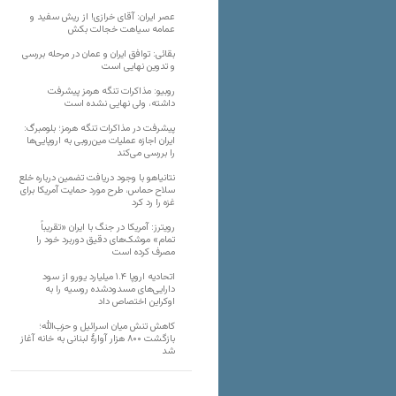
عصر ایران: آقای خرازی! از ریش سفید و
عمامه سیاهت خجالت بکش
بقائی: توافق ایران و عمان در مرحله بررسی
و تدوین نهایی است
روبیو: مذاکرات تنگه هرمز پیشرفت
داشته، ولی نهایی نشده است
پیشرفت در مذاکرات تنگه هرمز؛ بلومبرگ:
ایران اجازه عملیات مین‌روبی به اروپایی‌ها
را بررسی می‌کند
نتانیاهو با وجود دریافت تضمین درباره خلع
سلاح حماس، طرح مورد حمایت آمریکا برای
غزه را رد کرد
رویترز: آمریکا در جنگ با ایران «تقریباً
تمام» موشک‌های دقیق دوربرد خود را
مصرف کرده است
اتحادیه اروپا ۱.۴ میلیارد یورو از سود
دارایی‌های مسدودشده روسیه را به
اوکراین ‏اختصاص داد
کاهش تنش میان اسرائیل و حزب‌الله؛
بازگشت ۸۰۰ هزار آوارۀ لبنانی به خانه‌ آغاز
شد