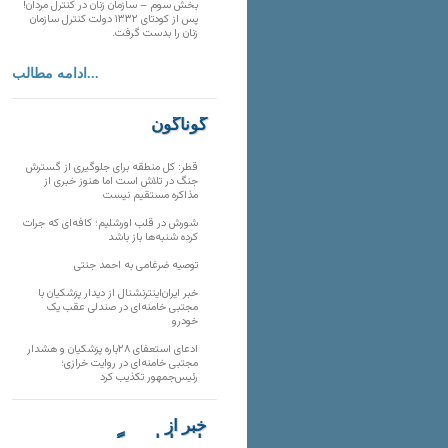
بخش سوم – سازمان زنان در کنترل مردان!
پس از کودتای ۱۳۳۲ دولت کنترل سازمان
زنان را بدست گرفت.
ادامه مطالب...
گوناگون
قطر: کل منطقه برای جلوگیری از گسترش
جنگ در تلاش است اما هنوز خبری از
مذاکره مستقیم نیست
شورش در قلب اورشلیم؛ کافه‌ای که جرات
کرده شنبه‌ها باز باشد
توصیه ضرغامی به احمد جنتی
خبر ایران‌اینترنشنال از دیدار پزشکیان با
مجتبی خامنه‌ای در صندلی عقب یک
خودرو
ادعای استعفای ۲۸باره پزشکیان و هشدار
مجتبی خامنه‌ای در روایت خرازی؛
رئیس‌جمهور تکذیب کرد
خبر از
تارنماهای دیگر