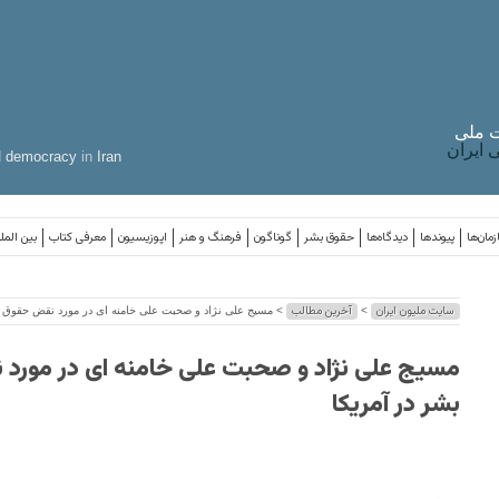
 ملی
ایران
d
democracy
in
Iran
مان‌ها
پیوندها
دیدگاه‌ها
حقوق بشر
گوناگون
فرهنگ و هنر
اپوزیسیون
معرفی کتاب
بین المل
سایت ملیون ایران
آخرین مطالب
>
> مسیج علی نژاد و صحبت علی خامنه ای در مورد نقض حقوق ب
مسیج علی نژاد و صحبت علی خامنه ای در مورد
بشر در آمریکا