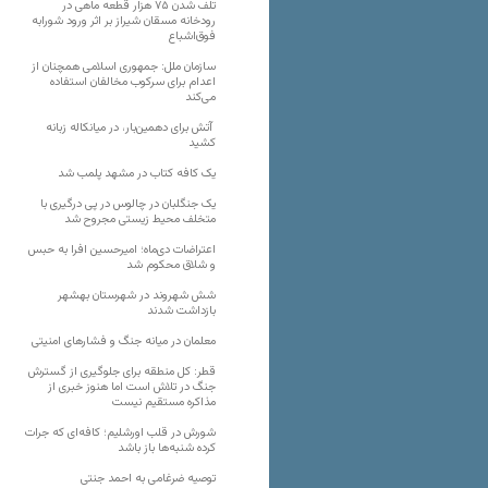
تلف شدن ۷۵ هزار قطعه ماهی در
رودخانه مسقان شیراز بر اثر ورود شورابه
فوق‌اشباع
سازمان ملل: جمهوری اسلامی همچنان از
اعدام برای سرکوب مخالفان استفاده
می‌کند
آتش برای دهمین‌بار، در میانکاله زبانه
کشید
یک کافه کتاب در مشهد پلمب شد
یک جنگلبان در چالوس در پی درگیری با
متخلف محیط زیستی مجروح شد
اعتراضات دی‌ماه؛ امیرحسین افرا به حبس
و شلاق محکوم شد
شش شهروند در شهرستان بهشهر
بازداشت شدند
معلمان در میانه جنگ و فشارهای امنیتی
قطر: کل منطقه برای جلوگیری از گسترش
جنگ در تلاش است اما هنوز خبری از
مذاکره مستقیم نیست
شورش در قلب اورشلیم؛ کافه‌ای که جرات
کرده شنبه‌ها باز باشد
توصیه ضرغامی به احمد جنتی