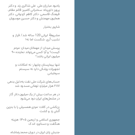
یادبود مبارزان ملی، علی شاکری زند و دکتر
پرویز داورپناه: سخنرانی کامبیز قائم مقام،
فرهنگ قاسمی، دکتر کاظم کردوانی، دکتر
همایون مهمنش و دکتر حسین موسویان
شاپور بختیار
مشروطۀ ایرانی 120 ساله شد/ فراز و
نشیب آری، شکست اما نه!
پرسش میدان از مهمانان میدان: مردم
کیست؟ و آیا کسی می‌تواند نماینده ۹۰
میلیون ایرانی باشد؟
تنها بیمارستان چابهار؛ نه امکانات و
تجهیزات پزشکی دارد نه سیستم
سرمایشی
حساب‌های شرکت ملی نفت به‌دلیل بدهی
۲۸۷ هزار میلیارد تومانی مسدود شد
در هر ساعت بیش از یک میلیون دلار گاز
در مشعل‌های ایران دود می‌شود
زن‌کشی در کلات؛ مردی همسرش را با بنزین
آتش زد و کشت
جمهوری اسلامی و اربعین ۱۴۰۵؛ هزینه
هنگفت و دستاورد اندک
جنبش زنان ایران در دوران محمدرضاشاه،