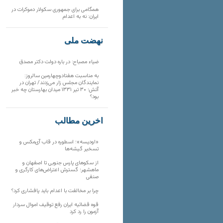
همگامی برای جمهوری سکولار دموکرات در
ایران: نه به اعدام
نهضت ملی
ضیاء مصباح: در باره دولت دکتر مصدق
به مناسبت هفتادوچهارمین سالروز:
نمایندگان مجلس زار می‌زدند/ تهران در
آتش؛ ۳۰ تیر ۱۳۳۱ میدان بهارستان چه خبر
بود؟
آخرین مطالب
«اودیسه»؛ اسطوره در قاب آی‌مکس و
تسخیر گیشه‌ها
از سکوهای پارس جنوبی تا اصفهان و
ماهشهر؛ گسترش اعتراض‌های کارگری و
صنفی
چرا بر مخالفت با اعدام باید پافشاری کرد؟
قوه قضائیه ایران رفع توقیف اموال سردار
آزمون را رد کرد