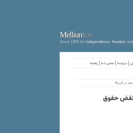
Melliun
Iran
Since 1905 for
independence
,
freedom
an
لی
درباره ما
تماس با ما
راهنما
شر در آمریکا
 نقض حقوق