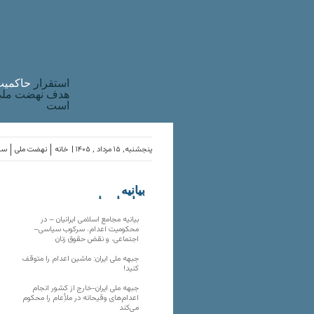
استقرار
حاکميت
هدف نهضت ملی 
است
پنجشنبه, ۱۵ مرداد , ۱۴۰۵ |
خانه
نهضت ملی
ساز
بیانیه
سازمان‌های
ملی
بیانیه مجامع اسلامی ایرانیان – در
محکومیت اعدام، سرکوب سیاسی–
اجتماعی، و نقض حقوق زنان
جبهه ملی ایران: ماشین اعدام را متوقف
کنید!
جبهه ملی ایران-خارج از کشور انجام
اعدام‌های وقیحانه در ملأِعام را محکوم
می‌کند