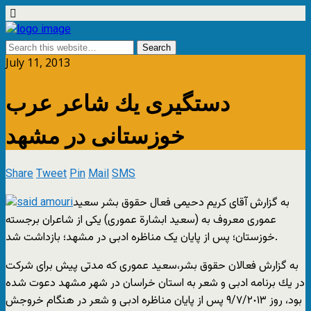
July 11, 2013
دستگیری یك شاعر عرب
خوزستانی در مشهد
Share
Tweet
Pin
Mail
SMS
به گزارش آقای کریم دحیمی فعال حقوق بشر سعید
عموری معروف به (سعید ابشارة عموری) یكی از شاعران برجسته
خوزستان؛ پس از پایان یک مناظره ادبی در مشهد؛ بازداشت شد.
به گزارش فعالان حقوق بشر،سعید عموری که مدتی پیش برای شركت
در یك برنامه ادبی و شعر به استان خراسان در شهر مشهد دعوت شده
بود، روز ٩/٧/٢٠١٣ پس از پایان مناظره ادبی و شعر در هنگام خروجش