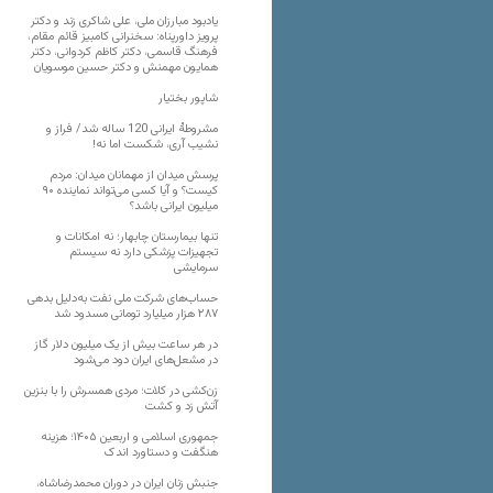
یادبود مبارزان ملی، علی شاکری زند و دکتر
پرویز داورپناه: سخنرانی کامبیز قائم مقام،
فرهنگ قاسمی، دکتر کاظم کردوانی، دکتر
همایون مهمنش و دکتر حسین موسویان
شاپور بختیار
مشروطۀ ایرانی 120 ساله شد/ فراز و
نشیب آری، شکست اما نه!
پرسش میدان از مهمانان میدان: مردم
کیست؟ و آیا کسی می‌تواند نماینده ۹۰
میلیون ایرانی باشد؟
تنها بیمارستان چابهار؛ نه امکانات و
تجهیزات پزشکی دارد نه سیستم
سرمایشی
حساب‌های شرکت ملی نفت به‌دلیل بدهی
۲۸۷ هزار میلیارد تومانی مسدود شد
در هر ساعت بیش از یک میلیون دلار گاز
در مشعل‌های ایران دود می‌شود
زن‌کشی در کلات؛ مردی همسرش را با بنزین
آتش زد و کشت
جمهوری اسلامی و اربعین ۱۴۰۵؛ هزینه
هنگفت و دستاورد اندک
جنبش زنان ایران در دوران محمدرضاشاه،