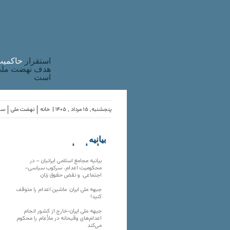
استقرار
حاکميت
هدف نهضت ملی 
است
پنجشنبه, ۱۵ مرداد , ۱۴۰۵ |
خانه
نهضت ملی
ساز
بیانیه
سازمان‌های
ملی
بیانیه مجامع اسلامی ایرانیان – در
محکومیت اعدام، سرکوب سیاسی–
اجتماعی، و نقض حقوق زنان
جبهه ملی ایران: ماشین اعدام را متوقف
کنید!
جبهه ملی ایران-خارج از کشور انجام
اعدام‌های وقیحانه در ملأِعام را محکوم
می‌کند