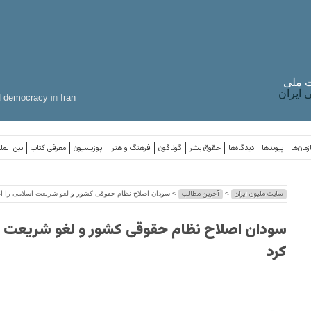
 ملی
ایران
d
democracy
in
Iran
مان‌ها
پیوندها
دیدگاه‌ها
حقوق بشر
گوناگون
فرهنگ و هنر
اپوزیسیون
معرفی کتاب
بین المل
سایت ملیون ایران
آخرین مطالب
>
> سودان اصلاح نظام حقوقی کشور و لغو شریعت اسلامی را آغ
سودان اصلاح نظام حقوقی کشور و لغو شریعت اسل
کرد