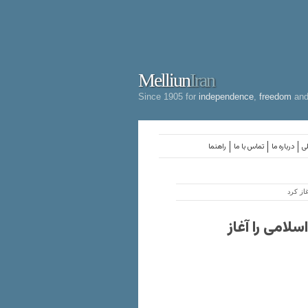
Melliun
Iran
Since 1905 for
independence
,
freedom
an
لی
درباره ما
تماس با ما
راهنما
از کرد
امی را آغاز