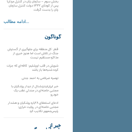
بخش سوم – سازمان زنان در کنترل مردان!
پس از کودتای ۱۳۳۲ دولت کنترل سازمان
زنان را بدست گرفت.
ادامه مطالب...
گوناگون
قطر: کل منطقه برای جلوگیری از گسترش
جنگ در تلاش است اما هنوز خبری از
مذاکره مستقیم نیست
شورش در قلب اورشلیم؛ کافه‌ای که جرات
کرده شنبه‌ها باز باشد
توصیه ضرغامی به احمد جنتی
خبر ایران‌اینترنشنال از دیدار پزشکیان با
مجتبی خامنه‌ای در صندلی عقب یک
خودرو
ادعای استعفای ۲۸باره پزشکیان و هشدار
مجتبی خامنه‌ای در روایت خرازی؛
رئیس‌جمهور تکذیب کرد
خبر از
تارنماهای دیگر