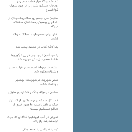
تلف شدن ۷۵ هزار قطعه ماهی در
رودخانه مسقان شیراز بر اثر ورود شورابه
فوق‌اشباع
سازمان ملل: جمهوری اسلامی همچنان از
اعدام برای سرکوب مخالفان استفاده
می‌کند
آتش برای دهمین‌بار، در میانکاله زبانه
کشید
یک کافه کتاب در مشهد پلمب شد
یک جنگلبان در چالوس در پی درگیری با
متخلف محیط زیستی مجروح شد
اعتراضات دی‌ماه؛ امیرحسین افرا به حبس
و شلاق محکوم شد
شش شهروند در شهرستان بهشهر
بازداشت شدند
معلمان در میانه جنگ و فشارهای امنیتی
قطر: کل منطقه برای جلوگیری از گسترش
جنگ در تلاش است اما هنوز خبری از
مذاکره مستقیم نیست
شورش در قلب اورشلیم؛ کافه‌ای که جرات
کرده شنبه‌ها باز باشد
توصیه ضرغامی به احمد جنتی