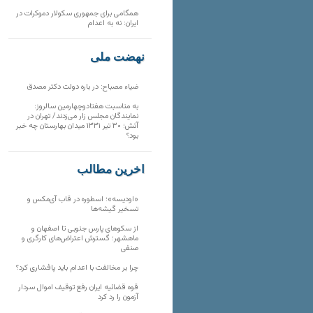
همگامی برای جمهوری سکولار دموکرات در
ایران: نه به اعدام
نهضت ملی
ضیاء مصباح: در باره دولت دکتر مصدق
به مناسبت هفتادوچهارمین سالروز:
نمایندگان مجلس زار می‌زدند/ تهران در
آتش؛ ۳۰ تیر ۱۳۳۱ میدان بهارستان چه خبر
بود؟
آخرین مطالب
«اودیسه»؛ اسطوره در قاب آی‌مکس و
تسخیر گیشه‌ها
از سکوهای پارس جنوبی تا اصفهان و
ماهشهر؛ گسترش اعتراض‌های کارگری و
صنفی
چرا بر مخالفت با اعدام باید پافشاری کرد؟
قوه قضائیه ایران رفع توقیف اموال سردار
آزمون را رد کرد