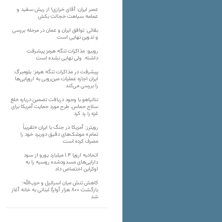
عصر ایران: آقای خرازی! از ریش سفید و
عمامه سیاهت خجالت بکش
بقائی: توافق ایران و عمان در مرحله بررسی
و تدوین نهایی است
روبیو: مذاکرات تنگه هرمز پیشرفت
داشته، ولی نهایی نشده است
پیشرفت در مذاکرات تنگه هرمز؛ بلومبرگ:
ایران اجازه عملیات مین‌روبی به اروپایی‌ها
را بررسی می‌کند
نتانیاهو با وجود دریافت تضمین درباره خلع
سلاح حماس، طرح مورد حمایت آمریکا برای
غزه را رد کرد
رویترز: آمریکا در جنگ با ایران «تقریباً
تمام» موشک‌های دقیق دوربرد خود را
مصرف کرده است
اتحادیه اروپا ۱.۴ میلیارد یورو از سود
دارایی‌های مسدودشده روسیه را به
اوکراین ‏اختصاص داد
کاهش تنش میان اسرائیل و حزب‌الله؛
بازگشت ۸۰۰ هزار آوارۀ لبنانی به خانه‌ آغاز
شد