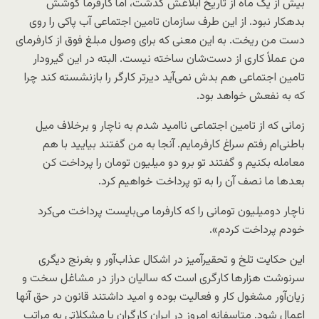
بیش از یک ماه از تاریخ ابلاغش گذشت، اما کارفرما گوشش
بدهکار نبود. از این طرف سازمان تامین اجتماعی آب پاکی را روی
دست من ریخت. به این معنی که برای وصول مبلغ فوق از کارفرمای
من عملاً کاری از دست‌شان ساخته نیست. البته در این گیرودار
تامین اجتماعی هم بدش نمی‌آید دیرتر کارگر را بازنشسته کند چرا
که به نفعش خواهد بود.
زمانی که از تامین اجتماعی ناامید شدم به ناچار و برخلاف میل
باطنی‌ام رفتم سراغ کارفرمایم. آنجا به من گفتند بیایید با هم
معامله بکنیم و گفتند تو برو دو میلیون تومان را پرداخت کن
بعدها ما نصف آن را به تو پرداخت خواهیم کرد.
ناچار دومیلیون تومانی را که کارفرما می‌بایست پرداخت می‌کرد
خودم پرداخت کردم».
این حکایت تلخ و تحقیرآمیز در اشکال عذاب‌آور و بغرنج دیگری
سرنوشت هزارها کارگری است که سالیان دراز در مشاغل سخت و
زیان‌آور مشغول کار و فعالیت بوده و امید داشتند قانون در حق آنها
اعمال شود. متاسفانه امروز در ایران کارگران با مشکلاتی به مراتب