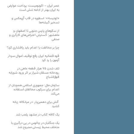
عصر ایران – اکونومیست: پرداخت عوارض
به ایران بهتر از ادامه تنش است
«اودیسه»؛ اسطوره در قاب آی‌مکس و
تسخیر گیشه‌ها
از سکوهای پارس جنوبی تا اصفهان و
ماهشهر؛ گسترش اعتراض‌های کارگری و
صنفی
چرا بر مخالفت با اعدام باید پافشاری کرد؟
قوه قضائیه ایران رفع توقیف اموال سردار
آزمون را رد کرد
تلف شدن ۷۵ هزار قطعه ماهی در
رودخانه مسقان شیراز بر اثر ورود شورابه
فوق‌اشباع
سازمان ملل: جمهوری اسلامی همچنان از
اعدام برای سرکوب مخالفان استفاده
می‌کند
آتش برای دهمین‌بار، در میانکاله زبانه
کشید
یک کافه کتاب در مشهد پلمب شد
یک جنگلبان در چالوس در پی درگیری با
متخلف محیط زیستی مجروح شد