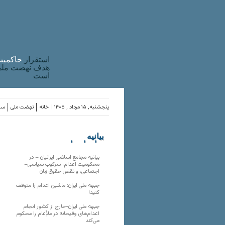
استقرار
حاکميت
هدف نهضت ملی 
است
پنجشنبه, ۱۵ مرداد , ۱۴۰۵ |
خانه
نهضت ملی
ساز
بیانیه
سازمان‌های
ملی
بیانیه مجامع اسلامی ایرانیان – در
محکومیت اعدام، سرکوب سیاسی–
اجتماعی، و نقض حقوق زنان
جبهه ملی ایران: ماشین اعدام را متوقف
کنید!
جبهه ملی ایران-خارج از کشور انجام
اعدام‌های وقیحانه در ملأِعام را محکوم
می‌کند