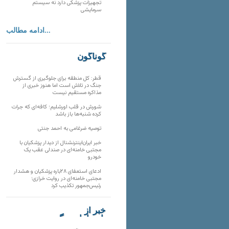
تجهیزات پزشکی دارد نه سیستم
سرمایشی
ادامه مطالب...
گوناگون
قطر: کل منطقه برای جلوگیری از گسترش
جنگ در تلاش است اما هنوز خبری از
مذاکره مستقیم نیست
شورش در قلب اورشلیم؛ کافه‌ای که جرات
کرده شنبه‌ها باز باشد
توصیه ضرغامی به احمد جنتی
خبر ایران‌اینترنشنال از دیدار پزشکیان با
مجتبی خامنه‌ای در صندلی عقب یک
خودرو
ادعای استعفای ۲۸باره پزشکیان و هشدار
مجتبی خامنه‌ای در روایت خرازی؛
رئیس‌جمهور تکذیب کرد
خبر از
تارنماهای دیگر