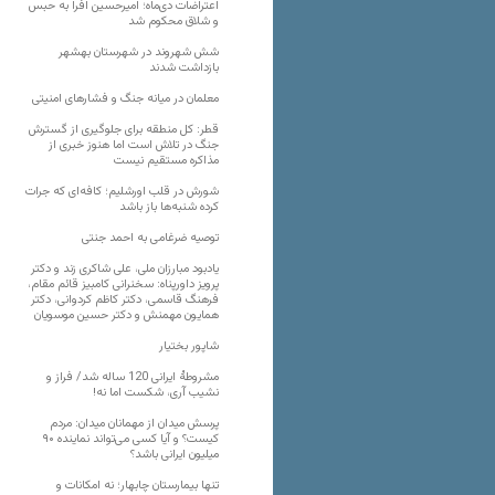
اعتراضات دی‌ماه؛ امیرحسین افرا به حبس
و شلاق محکوم شد
شش شهروند در شهرستان بهشهر
بازداشت شدند
معلمان در میانه جنگ و فشارهای امنیتی
قطر: کل منطقه برای جلوگیری از گسترش
جنگ در تلاش است اما هنوز خبری از
مذاکره مستقیم نیست
شورش در قلب اورشلیم؛ کافه‌ای که جرات
کرده شنبه‌ها باز باشد
توصیه ضرغامی به احمد جنتی
یادبود مبارزان ملی، علی شاکری زند و دکتر
پرویز داورپناه: سخنرانی کامبیز قائم مقام،
فرهنگ قاسمی، دکتر کاظم کردوانی، دکتر
همایون مهمنش و دکتر حسین موسویان
شاپور بختیار
مشروطۀ ایرانی 120 ساله شد/ فراز و
نشیب آری، شکست اما نه!
پرسش میدان از مهمانان میدان: مردم
کیست؟ و آیا کسی می‌تواند نماینده ۹۰
میلیون ایرانی باشد؟
تنها بیمارستان چابهار؛ نه امکانات و