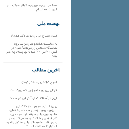
همگامی برای جمهوری سکولار دموکرات در
ایران: نه به اعدام
نهضت ملی
ضیاء مصباح: در باره دولت دکتر مصدق
به مناسبت هفتادوچهارمین سالروز:
نمایندگان مجلس زار می‌زدند/ تهران در
آتش؛ ۳۰ تیر ۱۳۳۱ میدان بهارستان چه خبر
بود؟
آخرین مطالب
‌امواجِ گرانشی وساختارِ کیهان
فردای پیروزی؛ دشوارترین فصل یک ملت
ایران در آستانه گذار، آلترناتیو کجاست؟
بهروز اسدی: هر وجب از خاک‌ این
سرزمین، روایت زخمی است؛ هر خانه‌ای،
خاطره عزیزی را در سینه دارد؛ هر مادری،
نام فرزندی را با اشک زمزمه می‌کند و هر
پدری، قامت خمیده‌اش را بر سنگینی اندوه
استوار نگاه داشته است؟