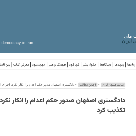
 ملی
ایران
d
democracy
in
Iran
مان‌ها
پیوندها
دیدگاه‌ها
حقوق بشر
گوناگون
فرهنگ و هنر
اپوزیسیون
معرفی کتاب
بین المل
سایت ملیون ایران
آخرین مطالب
>
> دادگستری اصفهان صدور حکم اعدام را انکار نکرد، اجرای آن
دادگستری اصفهان صدور حکم اعدام را انکار نکرد، 
تکذیب کرد