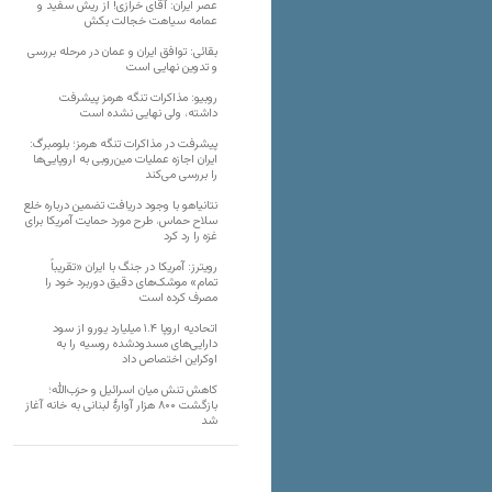
عصر ایران: آقای خرازی! از ریش سفید و
عمامه سیاهت خجالت بکش
بقائی: توافق ایران و عمان در مرحله بررسی
و تدوین نهایی است
روبیو: مذاکرات تنگه هرمز پیشرفت
داشته، ولی نهایی نشده است
پیشرفت در مذاکرات تنگه هرمز؛ بلومبرگ:
ایران اجازه عملیات مین‌روبی به اروپایی‌ها
را بررسی می‌کند
نتانیاهو با وجود دریافت تضمین درباره خلع
سلاح حماس، طرح مورد حمایت آمریکا برای
غزه را رد کرد
رویترز: آمریکا در جنگ با ایران «تقریباً
تمام» موشک‌های دقیق دوربرد خود را
مصرف کرده است
اتحادیه اروپا ۱.۴ میلیارد یورو از سود
دارایی‌های مسدودشده روسیه را به
اوکراین ‏اختصاص داد
کاهش تنش میان اسرائیل و حزب‌الله؛
بازگشت ۸۰۰ هزار آوارۀ لبنانی به خانه‌ آغاز
شد