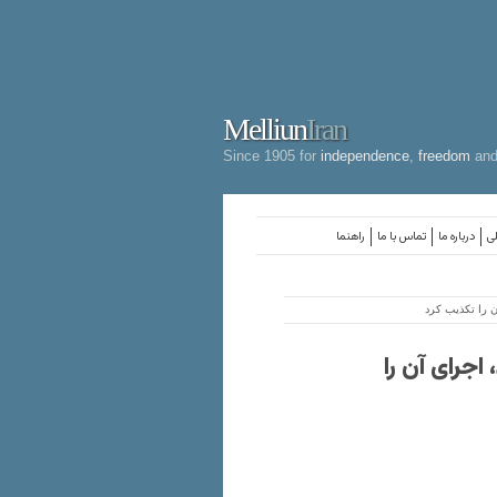
Melliun
Iran
Since 1905 for
independence
,
freedom
an
لی
درباره ما
تماس با ما
راهنما
 را تکذیب کرد
اجرای آن را