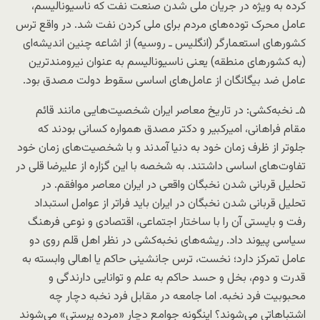
کرده به ویژه در جریان ملی شدن صنعت نفت که ناسیونالیسم،
عامل محرک توده‌های مردم برای ملی کردن نفت شد. در واقع ترس
کشورهای استعمارگر (انگلیس ـ روسیه) از اشاعه چنین اندیشه‌ای
(به کشورهای منطقه) یعنی ناسیونالیسم به عنوان نیرومندترین
عامل ضد بیگانگان از عامل‌های اساسی سقوط دولت مصدق بود.
۵ـ نخبه‌کشی: در تاریخ معاصر ایران شخصیت‌هایی مانند قائم
مقام فراهانی، امیرکبیر و دکتر مصدق همواره کسانی بودند که
جلوتر از ظرف زمان خود به دنیا آمدند و با شخصیت‌های زمان خود
تفاوت‌های اساسی داشتند. به شخصه با این گزاره از علیرضا قلی در
تحلیل قربانی شدن نخبگان واقعی در ایران معاصر موافقم. در
تحلیل قربانی شدن نخبگان در ایران باید فراتر از عوامل استبداد
رفت و بایستی آن را با ساختار اجتماعی، اقتصادی و نوعی فرهنگ
سیاسی پیوند داد. ریشه‌های نخبه‌کشی در نظر اهل قلم روی دو
عامل تمرکز دارد؛ نخست، ترس جانشینی حاکم یا اهالی وابسته به
قدرت و دوم، بخل و حسد حاکم به علم و توانایی دارندگی و
محبوبیت فرد نخبه. اما جامعه در مقابل فرد نخبه دچار چه
اشتباهاتی می‌شوند؟ اینگونه جوامع دچار «مرده پرستی» می‌شوند