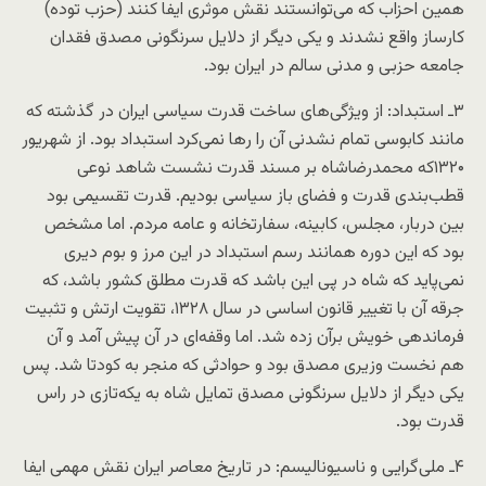
همین احزاب که می‌توانستند نقش موثری ایفا کنند (حزب توده)
کارساز واقع نشدند و یکی دیگر از دلایل سرنگونی مصدق فقدان
جامعه حزبی و مدنی سالم در ایران بود.
۳ـ استبداد: از ویژگی‌های ساخت قدرت سیاسی ایران در گذشته که
مانند کابوسی تمام نشدنی آن را رها نمی‌کرد استبداد بود. از شهریور
۱۳۲۰که محمدرضاشاه بر مسند قدرت نشست شاهد نوعی
قطب‌بندی قدرت و فضای باز سیاسی بودیم. قدرت تقسیمی بود
بین دربار، مجلس، کابینه، سفارتخانه و عامه مردم. اما مشخص
بود که این دوره همانند رسم استبداد در این مرز و بوم دیری
نمی‌پاید که شاه در پی این باشد که قدرت مطلق کشور باشد، که
جرقه آن با تغییر قانون اساسی در سال ۱۳۲۸، تقویت ارتش و تثبیت
فرماندهی خویش برآن زده شد. اما وقفه‌ای در آن پیش آمد و آن
هم نخست وزیری مصدق بود و حوادثی که منجر به کودتا شد. پس
یکی دیگر از دلایل سرنگونی مصدق تمایل شاه به یکه‌تازی در راس
قدرت بود.
۴ـ ملی‌گرایی و ناسیونالیسم: در تاریخ معاصر ایران نقش مهمی ایفا