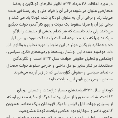
در مورد اتفاقات ۲۸ مرداد ۱۳۳۲ اظهار نظرهای گوناگون و بعضا
متعارضی عنوان می‌شود؛ برخی آن را قیام ملی و روز رستاخیز ملت
می‌پندارند و برخی از آن به عنوان کودتا یا شبه کودتا یاد می کنند و
برخی نیز آن را صرفا سقوط یک دولت و روی کار آمدن دولت دیگری
می‌دانند ولی باید دانست که هر کدام بخشی از حقیقت را بازگو
می‌کنند زیرا که باید مجموعه اتفاقات را به دقت مورد بررسی قرار
داد و عملکرد بازیگران موثر در این ماجرا را مورد تحلیل و واکاوی قرار
داد. موضوع عمده این نوشتار ریشه‌ها و زمینه‌های فکری سیاسی ـ
اجتماعی و تحلیل حقوقی حوادث سال ۱۳۳۲ است. و نگارندگان
معتقدند در کنار سایر عوامل داخلی و خارجی سقوط دولت مصدق،
به لحاظ سیاسی و حقوقی گزاره‌هایی که در زیر آورده می‌شوند
جنبه‌ی مهمی برای فهم این حوادث دارند.
کودتای سال ۱۳۳۲پیامدهای بسیار درازمدت و عمیقی برجای
گذاشت. شاه، مصدق را از میان برد اما هرگز از جذبه معنوی او، که
از بسیاری جهات قابل قیاس با دیگر قهرمانان بزرگ معاصر همچون
گاندی، ناصر و سوکارنو بود خلاصی نیافت. کودتا مشروعیت
حکومت سلطنتی را به ویژه در عصری که روح جمهوری‌خواهی بر آن