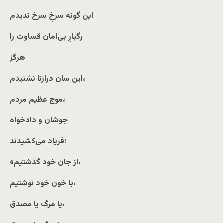
این گونه سرخِ سرخ ندیدم
رگبارِ بی‌امان قساوت را
هرگز
این سان درازنا نشنیدم،
موج عظیم مردم،
جوشان و دادخواه
فریاد می‌کشیدند:
«از جان خود گذشتیم،
با خون خود نوشتیم،
یا مرگ یا مصدق،