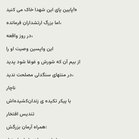
پایین پای این شهدا خاک می کنید!»
اما بزرگ ارتشداران فرمانده،
در روز واقعه،
این واپسین وصیت او را
از بیم آن که شورش و غوغا شود پدید
در منتهای سنگدلی مصلحت ندید،
ناچار
با پیکر تکیده ی زندان‌کشیده‌اش
تندیس افتخار
همراه آرمان بزرگش: