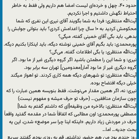
حدود ۴۰، چهل و خرده‌ای لیست امضا هم داریم ولی فقط به خاطر
احتیاط نگهش داشتیم و اجرا نکردیم.
آیت‌الله منتظری: فردا به شما بگویند آقای نیری این نفری که شما
محکومش کردید به ۱۰ سال چرا اعدامش کردی؟ باید بتوانی جوابش را
بدهی. باید بگی آقای خمینی گفته، میگی؟
پورمحمدی: باید بگیم آقای خمینی نوشته دیگه، باید اینکارا بکنیم دیگه.
آیت‌الله منتظری: یا بگی اطلاعات گفته. می‌گی؟
نیری: و شما این را مطمئن باشید اگر گروه دیگری غیر از ما بود. اگر
گروه دیگری غیر از ما بود آمار[معدومین] تهران سه برابر بود.
آیت‌الله منتظری: تو شهرهای دیگه همه کاری کردند. تو اهواز میگند
خیلی دیگه افتضاح بوده.
نیری: نه، اگر همین مقدار می‌نوشت. فقط بنویسه همین عبارت را که
چون سازمان منافقین… (حرف تو حرف میشه و مفهوم نیست)
آیت‌الله منتظری: بالاخره من وظیفه[ای که داشتم گفتم به شما]
مصطفی پورمحمدی: اون مطالبی که اتفاقاً شما در مقدمه گفتید واقعاً
حرف در موردش زیاد داریم. «اینکه اینا چرا سر موضع» شدن، این یه
بحث جدیه… اما…
روز چندم بود من هم حضور نداشتم. قم یه روزی بودم گفتند سریع