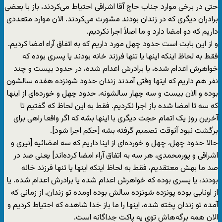
حتی در برخی موارد جناب حاج ‌آقا اشراقی احتیاط می‌کردند، باز با بعضی
برادران دیگری که در زندان بودند مشورت می‌کردند. الان موارد متعددی
داریم که دو امضا دارد و ما اصلاً اجرا نکردیم.
و از این بابت است حدود چهل مورد داریم که به اتفاق آراء امضا کردیم.
فقط به لحاظ اینکه اینها یا تنها فرزند خانه بودند یا پسری بوده که
خواهرش اعدام شده، یا برادرش اعدام شده، در حدود بیست و چند
نفر هم داریم که اینها وقتی آمدند زندان حدود شونزده هفده سالشون
بوده و الان بیست و سه چهار سالشونه. حدود چهل‌ و خورده‌ای از اینها
که سه تا امضا شده باز اجرا نکردیم. فقط به این لحاظ که گفتیم تا
آخرین روز یک اتمام حجت دیگری با اینها بشه که اگر واقعا راهی برای
برگشت نبود آنوقت تصمیم گرفته بشه [حکم اجرا شود].
حالا حدود چهل، چهل و خورده‌ای از اینا داریم که سه امضائیه [نیری و
اشراقی و پورمحمدی، هر سه به اتفاق آراء امضا کرده‌اند] یعنی صد در
صد ما بهش معتقدیم، فقط به لحاظ اینکه اینها یا تنها فرزند خانه
بودند، یا پسری بوده که خواهرش اعدام شده یا برادرش اعدام شده. یا
از اونایی بوده پونزده شونزده سالش بوده اومده تو زندان، از زمانی که
آمده تو زندان پخته شده، اینها را ما باز خدا شاهده که احتیاط کردیم و
الان همه برگه‌هاش توی یه پاکت جداگانه است.