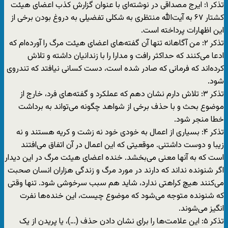
تذکر ۱: ایرج مصداقی در نوشته‌ای با عنوان گزارش کذب اعضای هیئت
کشتار ۶۷ به آیت‌الله منتظری به شکلی تفضیلی به دروغ بودن برخی از
این اظهارات پرداخته است.
تذکر ۲: من آگاهانه تنها آن گفته‌های اعضای هیئت مرگ را آورده‌ام که
ادعا می‌کنند که حداکثر رافت و مدارا را با زندانیان داشته‌ و تلاش
کرده‌اند که فرمانی که صادر شده است، دست کسانی نیافتد که تندروی
شود.
تذکر ۳: تلاش دارم نشان دهم که عملکرد و گفته‌های فرد، خارج از
موضوع بحث و با حذف برخی از شواهد چگونه می‌تواند به برداشت
خطا منجر شود.
تذکر ۴: بسیاری از اعمال به خودی خود نه زشت و کریه هستند و نه
زیبا و دوست داشتنی. موقعیتی که این اعمال در آن اتفاق می‌افتند
است که به آنها معنی می‌بخشد. خنده اعضای هیئت مرگ در این دیدار
اگر شنونده نداند که دارند در مورد مرگ و زندگی هزاران انسان صحبت
می‌کنند هیچ کراهتی ندارد، شاید هم سبب سرخوشی شود. تنها وقتی
که شنونده متوجه می‌شود که موضوع چیست، این خنده‌ها نفرت
انگیز می‌شوند.
تذکر ۵: این علامت‌ها را برای نشان دادن حذف (…)، یا پریدن از یک