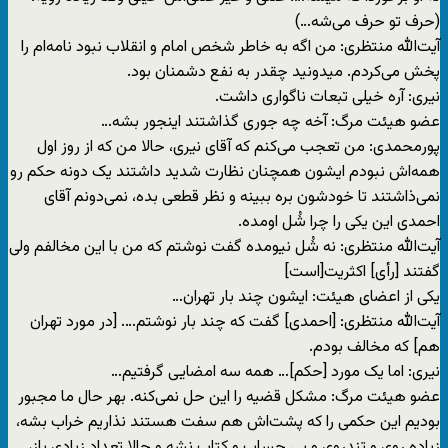
(حرف تو حرف می‌شه…)
آیت‌الله منتظری: من اگه به خاطر شخص امام و انقلاب نبود نامه‌ام را
پخش می‌کردم. میدونید چقدر به نفع دشمنان بود.
نیری: آره خیلی تبعات ناگواری داشت.
عضو هیئت مرگ: آخه چه جوری گذاشتند اینجور بشه…
پورمحمدی: من تعجب می‌کنم که آقای نیری، حالا من که از روز اول
همه‌اش نبودم ایشون همچنان نظارت شدید داشتند یک دونه حکم رو
نمی‌ذاشتند تا خودشون بره ببینه و نظر قطعی بده، نمی‌دونم آقای
احمدی این یکی را چرا شُل اومده.
آیت‌الله منتظری: نه شُل نیومده گفت نوشتم که من با این مخالفم ولی
گفتند [رأی] اکثریت[است]
یکی از اعضای هیئت: ایشون چند بار تهران…
آیت‌الله منتظری: [احمدی] گفت که چند بار نوشتم…. [در مورد تهران
هم] که مخالف بودم.
نیری: اما یک مورد [حکم]… همه سه امضایی گرفتیم…
عضو هیئت مرگ: مشکل قضیه را این حل نمی‌کنه. بهر حال ما مجبور
بودیم این حکمی را که پشت‌اش هم سفت هستند نذاریم خراب بشه،
زیاده روی و تندروی و بی حساب و کتاب نشه و حالا تعداد زیادی باز،