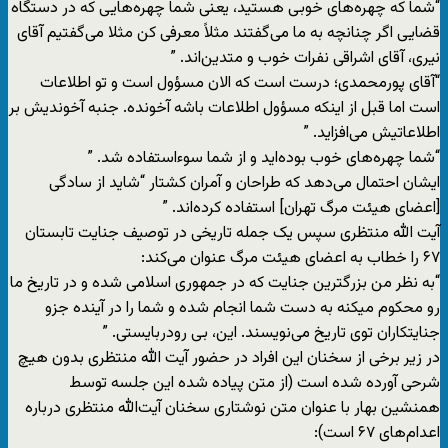
“شما که چهره‌های خوبی هستید، یعنی شما چهره‌هایی که در دستگاه
قضایی اگر چنانچه به ما می‌گفتند مثلاً معرفی کن مثلا می‌گفتیم آقای
نیری، آقای اشراقی نفرات خوب و متدین‌اند. ”
“آقای پورمحمدی؛ درست است که الان مسؤول است و تو اطلاعات
است اما قبل از اینکه مسؤول اطلاعات باشه آخونده. جنبه آخوندیش بر
اطلاعاتیش می‌افزاید. ”
“شما چهره‌های خوب بوده‌اید و از شما سوءاستفاده شد. ”
ایشان احتمال می‌دهد که طراحان و آمران کشتار “شاید از سادگی
[اعضای هیئت مرگ تهران] استفاده کرده‌اند. ”
آیت الله منتظری سپس یک جمله تاریخی در توصیف جنایت تابستان
۶۷ را خطاب به اعضای هیئت مرگ عنوان می‌کند:
“به نظر من بزرگترین جنایت که در جمهوری اسلامی شده و در تاریخ ما
رو محکوم میکنه به دست شما انجام شده و شما را در آینده جزو
جنایتکاران توی تاریخ می‌نویسند. این، بی رودربایستی. ”
در زیر برخی از سخنان این افراد در حضور آیت الله منتظری بدون هیچ
شرحی آورده‌ شده است (از متن پیاده شده این جلسه توسط
همنشین بهار با عنوان متن نوشتاری سخنان آیت‌الله منتظری درباره
اعدام‌های ۶۷ است):