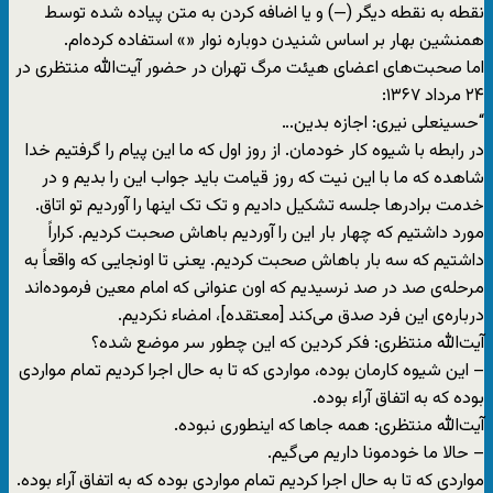
نقطه به نقطه دیگر (—) و یا اضافه کردن به متن پیاده شده توسط
همنشین بهار بر اساس شنیدن دوباره نوار «» استفاده کرده‌ام.
اما صحبت‌های اعضای هیئت مرگ تهران در حضور آیت‌الله منتظری در
۲۴ مرداد ۱۳۶۷:
“حسینعلی نیری: اجازه بدین…
در رابطه با شیوه کار خودمان. از روز اول که ما این پیام را گرفتیم خدا
شاهده که ما با این نیت که روز قیامت باید جواب این را بدیم و در
خدمت برادرها جلسه تشکیل دادیم و تک تک اینها را آوردیم تو اتاق.
مورد داشتیم که چهار بار این را آوردیم باهاش صحبت کردیم. کراراً
داشتیم که سه بار باهاش صحبت کردیم. یعنی تا اونجایی که واقعاً به
مرحله‌ی صد در صد نرسیدیم که اون عنوانی که امام معین فرموده‌اند
درباره‌ی این فرد صدق می‌کند [معتقده]، امضاء نکردیم.
آیت‌الله منتظری: فکر کردین که این چطور سر موضع شده؟
– این شیوه کارمان بوده، مواردی که تا به حال اجرا کردیم تمام مواردی
بوده که به اتفاق آراء بوده.
آیت‌الله منتظری: همه جاها که اینطوری نبوده.
– حالا ما خودمونا داریم می‌گیم.
مواردی که تا به حال اجرا کردیم تمام مواردی بوده که به اتفاق آراء بوده.