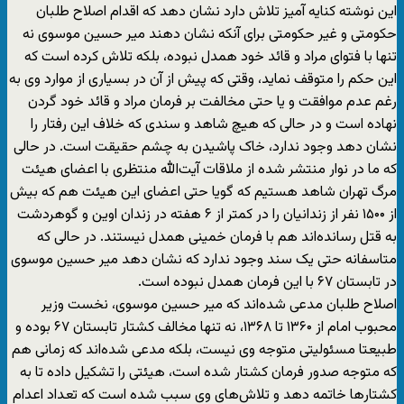
این نوشته کنایه آمیز تلاش دارد نشان دهد که اقدام اصلاح طلبان
حکومتی و غیر حکومتی برای آنکه نشان دهند میر حسین موسوی نه
تنها با فتوای مراد و قائد خود همدل نبوده، بلکه تلاش کرده است که
این حکم را متوقف نماید، وقتی که پیش از آن در بسیاری از موارد وی به
رغم عدم موافقت و یا حتی مخالفت بر فرمان مراد و قائد خود گردن
نهاده است و در حالی که هیچ شاهد و سندی که خلاف این رفتار را
نشان دهد وجود ندارد، خاک پاشیدن به چشم حقیقت است. در حالی
که ما در نوار منتشر شده از ملاقات آیت‌الله منتظری با اعضای هیئت
مرگ تهران شاهد هستیم که گویا حتی اعضای این هیئت هم که بیش
از ۱۵۰۰ نفر از زندانیان را در کمتر از ۶ هفته در زندان اوین و گوهردشت
به قتل رسانده‌اند هم با فرمان خمینی همدل نیستند. در حالی که
متاسفانه حتی یک سند وجود ندارد که نشان دهد میر حسین موسوی
در تابستان ۶۷ با این فرمان همدل نبوده است.
اصلاح طلبان مدعی شده‌اند که میر حسین موسوی، نخست وزیر
محبوب امام از ۱۳۶۰ تا ۱۳۶۸، نه تنها مخالف کشتار تابستان ۶۷ بوده و
طبیعتا مسئولیتی متوجه وی نیست، بلکه مدعی شده‌اند که زمانی هم
که متوجه صدور فرمان کشتار شده است، هیئتی را تشکیل داده تا به
کشتارها خاتمه دهد و تلاش‌های وی سبب شده است که تعداد اعدام