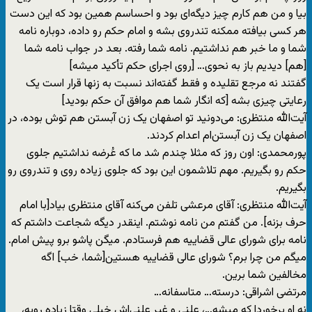
بیا و من هم کارم چیز دیگه‌ای بود و احساسم همین بود که این دست
هر کسی بیافته ممکنه تندروی بشه و امام حکم رو داده، دوباره نامه
شما و ما خبر هم نداشتیم. نامه شما رفته. بعد در جواب نامه شما
[هم] دیدیم باز به نحوی… [روی اجرای حکم تأکید میشه]
گفتند نه مرجع تقلیده و فقط گفته‌اند نسبت به زنها قرار است یک
رعایتی چیزی بشه [که انگار شما هم موافق آن حکم بودید]
آیت‌الله منتظری: می‌دونید تو اصفهان یک زن آبستن هم توش بوده، در
اصفهان یک زن آبستن‌ام اعدام کردند.
پورمحمدی: اون روز که مثلا چندم شد ما که عُرضه نداشتیم جلوی
حکم رو بگیریم. مهم تلاشمون این بود که جلوی زیاده روی و تندروی رو
بگیریم.
آیت‌الله منتظری: آقای مرعشی تلفن می‌کنه آقای منتظری بیاد[با امام
حرف بزنه]. من گفتم من نامه نوشتم. اینقدر دیگه شجاعت داشتم که
نامه برای شورای عالی قضاییه هم فرستادم. میگن پاشو برو پیش امام.
میگم من چرا برم؟ شورای عالی قضاییه هستین[شما، خب] اگه
مخالفین شما برین.
مرتضی اشراقی: درسته… متاسفانه…
نه او برخوردا که میشه…، علنی و غیر علنی‌اش خیلی وقتا زیاده رویه،