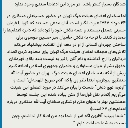
شدگان بسیار کمتر باشد. در مورد این ادعاها سندی وجود ندارد.
اما سخنان اعضای هیئت مرگ تهران در حضور حسینعلی منتظری در
۲۴ مرداد ۱۳۶۷ عبرت انگیز است. آنان مدعی هستند که گویا با فرمان
خمینی همدل نیستند و همه تلاش خود را کرده‌اند که دایره اعدام‌ها را
محدود کنند. با توجه به تلاش حامیان میر حسین موسوی برای
ساختن چهره‌ای انسانی از او در دهه اول انقلاب، پیشنهاد می‌کنم
تلاش‌های مجدانه اعضای هیئت مرگ تهران برای محدود کردن تعداد
قربانیان را ارج گذاشته و نام آنان را نیز به لیست بلند بالای قهرمانان
حقوق بشر از میان مسئولان و حامیان جمهوری اسلامی اضافه کنیم.
پیش از آنکه به سخنان اعضای هیئت مرگ تهران در حضور آیت‌الله
منتظری بپردازیم، ابتدا نظر وی را که “آدم صریح اللهجه‌ای” است و
“اونچه توی دلش” هست را بیان می‌کند در مورد اعضای این هیئت
می‌آوریم (تمام نقل قول‌ها از متن پیاده شده این جلسه توسط
همنشین بهار با عنوان متن نوشتاری سخنان آیت‌الله منتظری درباره
اعدام‌های ۶۷ است):
” شما ببینید آقایون اگه غیر از شما بود من اصلا کار نداشتم، چون
نسبت به شما شناخت دارم. ”