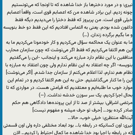
نیری: و در مورد دخترها باز خدا شاهده که تا اونجا که می‌تونستیم
چونه زدیم. این برادر شاهده من که اعصابم قوی است، واقعاً اعصابم
خیلی قوی است. من پریروز که فقط دخترا را می‌دیدیم دیگه فقط
داغون شده بودم. یعنی به التماس افتادیم که این فقط دو خط بنویسه
و ما بگیم برگرده زندان. (…)
ما به عنوان یک محاکمه سؤال می‌کردیم و کار خودمونا می‌کردیم ما به
این هم اکتفا می‌کردیم که فقط اگر می‌نوشت که چون سازمان محارب
منافقین با این نظام دارد مبارزه می‌کند و اینجانب -این را می‌گفتیم
بنویسه- اگر چه اعتقاد به این نظام ندارم ولی چون اعتقاد به مبارزه با
نظام هم ندارم، لذا اعلام می‌کنم از سازمان جدا شدم. [اگر می‌نوشت]
این را ما کنار می‌گذاشتیم. حتی به این هم اکتفا کردیم و در تمام این
موارد خوب ما طلبه‌ایم و معتقدیم که قیامتی هست. در مواردی که تا
بحال اجرا کردیم، یک سر سوزن خدشه نداشت. (—)
مرتضی اشراقی: بیشتر از صد تا از این پرونده‌ها دادگاهی هم حکم
صادر کرده بود… [حرف تو حرف میشه و مفهوم نیست]
آیت‌الله منتظری: خیلی خوب، حالا…
نیری: اون کسانیکه در رابطه با… بود ابعاد مختلفی داره ولی اون قسمتی
که در رابطه با اجرا بود خدا شاهده ما کمال احتیاط را کردیم… الان