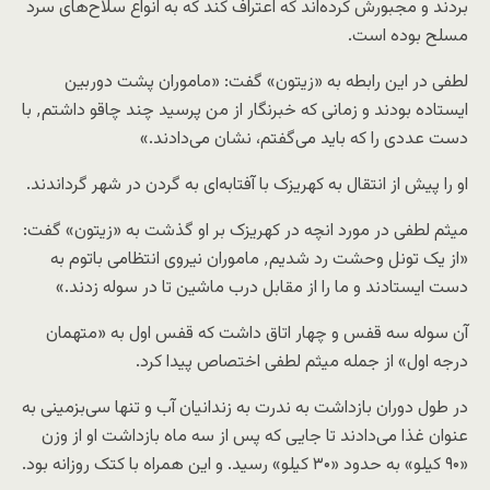
بردند و مجبورش کرده‌اند که اعتراف کند که به انواع سلاح‌های سرد
مسلح بوده‌ است.
لطفی در این رابطه به «زیتون» گفت: «ماموران پشت دوربین
ایستاده بودند و زمانی که خبرنگار از من پرسید چند چاقو داشتم٬ با
دست عددی را که باید می‌گفتم، نشان می‌دادند.»
او را پیش از انتقال به کهریزک با آفتابه‌ای به گردن در شهر گرداندند.
میثم لطفی در مورد انچه در کهریزک بر او گذشت به «زیتون» گفت:
«از یک تونل وحشت رد شدیم٬ ماموران نیروی انتظامی باتوم به
دست ایستادند و ما را از مقابل درب ماشین تا در سوله زدند.»
آن سوله سه قفس و چهار اتاق داشت که قفس اول به «متهمان
درجه اول» از جمله میثم لطفی اختصاص پیدا کرد.
در طول دوران بازداشت به ندرت به زندانیان آب و تنها سی‌بزمینی به
عنوان غذا می‌دادند تا جایی که پس از سه ماه بازداشت او از وزن
«۹۰ کیلو» به حدود «۳۰ کیلو» رسید. و این همراه با کتک روزانه بود.