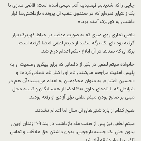
چایی را که شنیدیم فهمیدیم آدم مهمی آمده است؛ قاضی نمازی با
یک زانتیای نقره‌ای که در صندوق عقب آن پرونده بازداشتی‌ها قرار
داشت٬ به کهریزک آمده بود.»
قاضی نمازی روی میزی که به صورت موقت در حیاط کهریزک قرار
گرفته بود پای یک برگه سفید از میثم لطفی امضا گرفته است٬
برگه‌ای که بعد‌ها در آن ابلاغ حکم اعدام درج شد.
خانواده میثم لطفی در یکی از دفعاتی که برای پیگری وضعیت او به
پلیس امنیت مراجعه می‌کنند٬ نام او را کنار نام «هانی کرده» و
«حسین افشار»٬ به عنوان محکومین به اعدام می‌بینند؛ آن هم در
شرایطی که با نامه‌ای حاوی ۳۰۰ امضا از همسایگان و کسبه محل
مبنی بر صالح بودن میثم لطفی برای آزادی او رفته بودند.
هیچ کدام از بازداشتی‌های آن سال اما اعدام نشدند.
میثم لطفی نیز پس از هفت ماه بازداشت در بند ۲۰۹ زندان اوین٬
بدون حتی یک جلسه بازجویی٬ بدون داشتن حق ملاقات و تماس
تلفنی با قرار وثیقه آزاد شد.