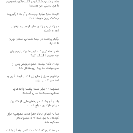
پیام روشن پزشکیان در گفت‌و‌گوی تصویری
با مرد نامرئی: من هستم!
لایحه صلح ترکیه چیست و آیا به درگیری با
پ‌ک‌ک پایان خواهد داد؟
دو زندانی در زندان های اردبیل و دزفول
اعدام شدند
رگبار پراکنده در نیمه شمالی استان تهران
تا شنبه
قدرت‌مندترین تلسکوپ خورشیدی جهان
چه چیزی را آشکار کرد؟
زندان لاکان رشت؛ حمزه درویش پس از
ضرب‌وشتم به بهداری منتقل شد
چاقوی اصیل زنجان زیر فشار فولاد گران و
اجناس تقلبی ارزان
مشهد؛ ۲۰ برابر شدن پلمب واحدهای
صنفی نسبت به سال گذشته
باد و گردوخاک در بخش‌هایی از کشور/
دریای مازندران مواج است
متا به اتهام ایجاد «مزاحمت عمومی» برای
کودکان به پرداخت ۵۶۷ میلیون دلار
محکوم شد
در هفته‌ای که گذشت؛ نگاهی به گزارشات