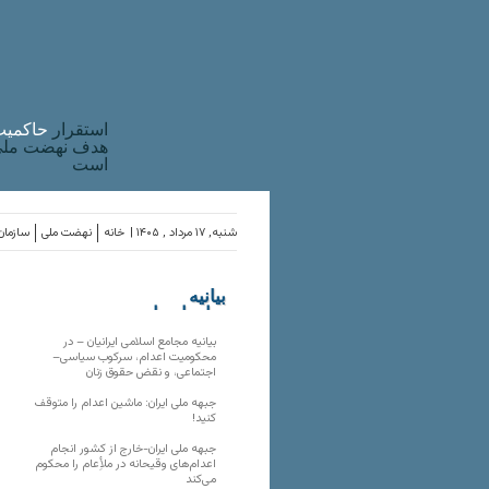
استقرار
حاکميت
هدف نهضت ملی 
است
شنبه, ۱۷ مرداد , ۱۴۰۵ |
خانه
نهضت ملی
سازمان‌
بیانیه
سازمان‌های
ملی
بیانیه مجامع اسلامی ایرانیان – در
محکومیت اعدام، سرکوب سیاسی–
اجتماعی، و نقض حقوق زنان
جبهه ملی ایران: ماشین اعدام را متوقف
کنید!
جبهه ملی ایران-خارج از کشور انجام
اعدام‌های وقیحانه در ملأِعام را محکوم
می‌کند