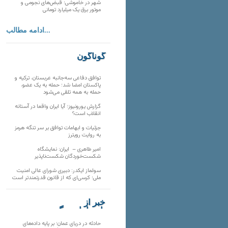
شهر در خاموشی؛ قبض‌های نجومی و
موتور برق یک میلیارد تومانی
ادامه مطالب...
گوناگون
توافق دفاعی سه‌جانبه عربستان، ترکیه و
پاکستان امضا شد؛ حمله به یک عضو،
حمله به همه تلقی می‌شود
گزارش یورونیوز؛ آیا ایران واقعا در آستانه
انقلاب است؟
جزئیات و ابهامات توافق بر سر تنگه هرمز
به روایت رویترز
امیر طاهری – ایران: نمایشگاه
شکست‌خوردگان شکست‌ناپذیر
سولماز ایکدر: دبیری شورای عالی امنیت
ملی؛ کرسی‌ای که از قانون قدرتمندتر است
خبر از
تارنماهای دیگر
حادثه در دریای عمان؛ بر پایه داده‌های