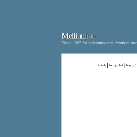
Melliun
Iran
Since 1905 for
independence
,
freedom
an
درباره ما
تماس با ما
راهنما