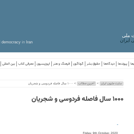
 ملی
ایران
d
democracy
in
Iran
ها
پیوندها
دیدگاه‌ها
حقوق بشر
گوناگون
فرهنگ و هنر
اپوزیسیون
معرفی کتاب
بین المللی
سایت ملیون ایران
آخرین مطالب
>
> ۱۰۰۰ سال فاصله فردوسی و شجریان
۱۰۰۰ سال فاصله فردوسی و شجریان
-
Friday, 9th October, 2020