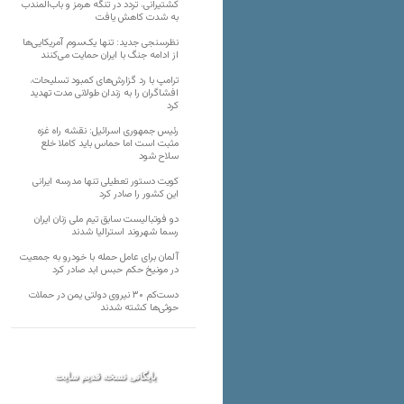
کشتیرانی، تردد در تنگه هرمز و باب‌المندب
به شدت کاهش یافت
نظرسنجی جدید: تنها یک‌سوم آمریکایی‌ها
از ادامه جنگ با ایران حمایت می‌کنند
ترامپ با رد گزارش‌های کمبود تسلیحات،
افشاگران را به زندان طولانی مدت تهدید
کرد
رئیس‌ جمهوری اسرائیل: نقشه راه غزه
مثبت است اما حماس باید کاملا خلع
سلاح شود
کویت دستور تعطیلی تنها مدرسه ایرانی
این کشور را صادر کرد
دو فوتبالیست سابق تیم ملی زنان ایران
رسما شهروند استرالیا شدند
آلمان برای عامل حمله با خودرو به جمعیت
در مونیخ حکم حبس ابد صادر کرد
دست‌کم ۳۰ نیروی دولتی یمن در حملات
حوثی‌ها کشته شدند
بایگانی نسخه قدیم سایت