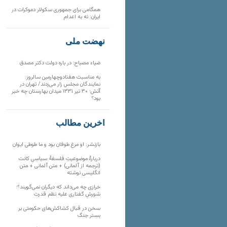
همگامی برای جمهوری سکولار دموکرات در
ایران: نه به اعدام
نهضت ملی
ضیاء مصباح: در باره دولت دکتر مصدق
به مناسبت هفتادوچهارمین سالروز:
نمایندگان مجلس زار می‌زدند/ تهران در
آتش؛ ۳۰ تیر ۱۳۳۱ میدان بهارستان چه خبر
بود؟
آخرین مطالب
بازنشر: او مرغ طوفان بود و ما طوطی ایوان
دربارهٔ موضوعیتِ فلسفهٔ سیاسیِ کانت
(ترجمه از آلمانی) + متن آلمانی + متن
انگلیسی نوشته
خرازی چه می‌داند که دیگران نمی‌گویند؟؛
شورشِ گفتاری علیه نظم قدرت
سخن در قبال کشاکش‌های حکومتی بر
بستر جنگ