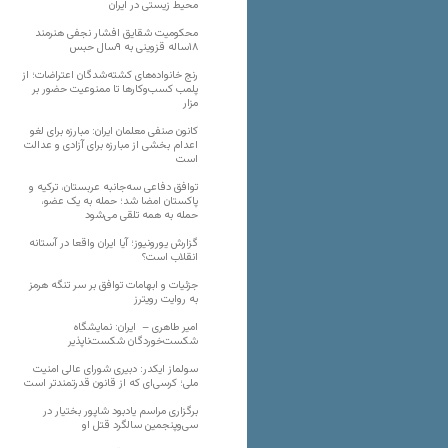
محیط زیستی در ایران
محکومیت شقایق افشار نجفی هنرمند
۱۸ساله قزوینی به ۹سال حبس
رنج خانواده‌های کشته‌شدگان اعتراضات؛ از
پلمب کسب‌وکارها تا ممنوعیت حضور بر
مزار
کانون صنفی معلمان ایران: مبارزه برای لغو
اعدام بخشی از مبارزه برای آزادی و عدالت
است
توافق دفاعی سه‌جانبه عربستان، ترکیه و
پاکستان امضا شد؛ حمله به یک عضو،
حمله به همه تلقی می‌شود
گزارش یورونیوز؛ آیا ایران واقعا در آستانه
انقلاب است؟
جزئیات و ابهامات توافق بر سر تنگه هرمز
به روایت رویترز
امیر طاهری – ایران: نمایشگاه
شکست‌خوردگان شکست‌ناپذیر
سولماز ایکدر: دبیری شورای عالی امنیت
ملی؛ کرسی‌ای که از قانون قدرتمندتر است
برگزاری مراسم یادبود شاپور بختیار در
سی‌وپنجمین سالگرد قتل او