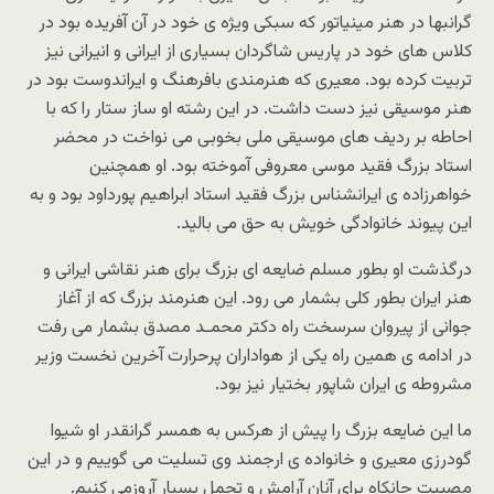
گرانبها در هنر مینیاتور که سبکی ویژه ی خود در آن آفریده بود در
کلاس های خود در پاریس شاگردان بسیاری از ایرانی و انیرانی نیز
تربیت کرده بود. معیری که هنرمندی بافرهنگ و ایراندوست بود در
هنر موسیقی نیز دست داشت. در این رشته او ساز ستار را که با
احاطه بر ردیف های موسیقی ملی بخوبی می نواخت در محضر
استاد بزرگ فقید موسی معروفی آموخته بود. او همچنین
خواهرزاده ی ایرانشناس بزرگ فقید استاد ابراهیم پورداود بود و به
این پیوند خانوادگی خویش به حق می بالید.
درگذشت او بطور مسلم ضایعه ای بزرگ برای هنر نقاشی ایرانی و
هنر ایران بطور کلی بشمار می رود. این هنرمند بزرگ که از آغاز
جوانی از پیروان سرسخت راه دکتر محمـد مصدق بشمار می رفت
در ادامه ی همین راه یکی از هواداران پرحرارت آخرین نخست وزیر
مشروطه ی ایران شاپور بختیار نیز بود.
ما این ضایعه بزرگ را پیش از هرکس به همسر گرانقدر او شیوا
گودرزی معیری و خانواده ی ارجمند وی تسلیت می گوییم و در این
مصیبت جانکاه برای آنان آرامش و تحمل بسیار آروزمی کنیم.