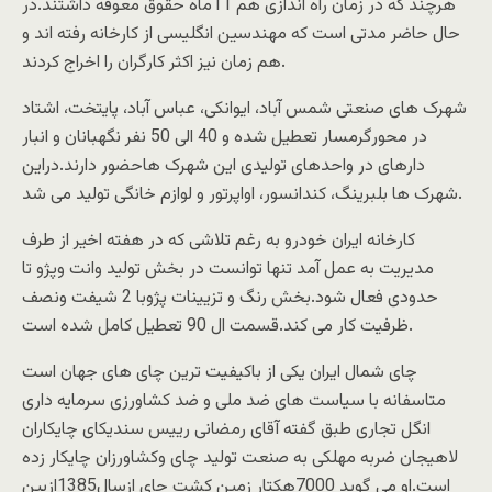
هرچند که در زمان راه اندازی هم 11ماه حقوق معوقه داشتند.در
حال حاضر مدتی است که مهندسین انگلیسی از کارخانه رفته اند و
هم زمان نیز اکثر کارگران را اخراج کردند.
شهرک های صنعتی شمس آباد، ایوانکی، عباس آباد، پایتخت، اشتاد
در محورگرمسار تعطیل شده و 40 الی 50 نفر نگهبانان و انبار
دارهای در واحدهای تولیدی این شهرک هاحضور دارند.دراین
شهرک ها بلبرینگ، کندانسور، اواپرتور و لوازم خانگی تولید می شد.
کارخانه ایران خودرو به رغم تلاشی که در هفته اخیر از طرف
مدیریت به عمل آمد تنها توانست در بخش تولید وانت وپژو تا
حدودی فعال شود.بخش رنگ و تزیینات پژوبا 2 شیفت ونصف
ظرفیت کار می کند.قسمت ال 90 تعطیل کامل شده است.
چای شمال ایران یکی از باکیفیت ترین چای های جهان است
متاسفانه با سیاست های ضد ملی و ضد کشاورزی سرمایه داری
انگل تجاری طبق گفته آقای رمضانی رییس سندیکای چایکاران
لاهیجان ضربه مهلکی به صنعت تولید چای وکشاورزان چایکار زده
است.او می گوید 7000هکتار زمین کشت چای ازسال1385ازبین