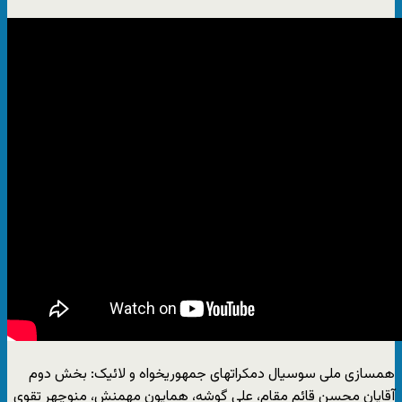
همسازی ملی سوسیال دمکراتهای جمهوریخواه و لائیک: بخش دوم
آقایان محسن قائم مقام، علی گوشه، همایون مهمنش، منوچهر تقوی