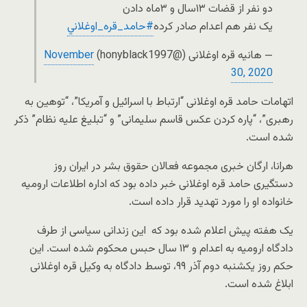
دو نفر از قضات ۱۳سال و ۳ماه دادن
یک نفر هم اعدام صادر کرده
#حامد_قره_اوغلاني
— هانیه قره اوغلانی (@honyblack1997)
November
30, 2020
ا
تهامات حامد قره اوغلانی “ارتباط با اسرائیل و آمریکا”، “توهین به
رهبری”، “پاره کردن عکس قاسم سلیمانی” و “تبلیغ علیه نظام” ذکر
شده است.
هرانا، ارگان خبری مجموعه فعالان حقوق بشر در ایران روز
دستگیری حامد قره اوغلانی خبر داده بود که اداره اطلاعات ارومیه
خانواده او را مورد تهدید قرار داده است.
یک هفته پیش اعلام شده بود که این زندانی سیاسی از طرف
دادگاه ارومیه به اعدام و ۱۳ سال حبس محکوم شده است. این
حکم روز یکشنبه دوم آذر ۹۹، توسط دادگاه به وکیل قره اوغلانی
ابلاغ شده است.