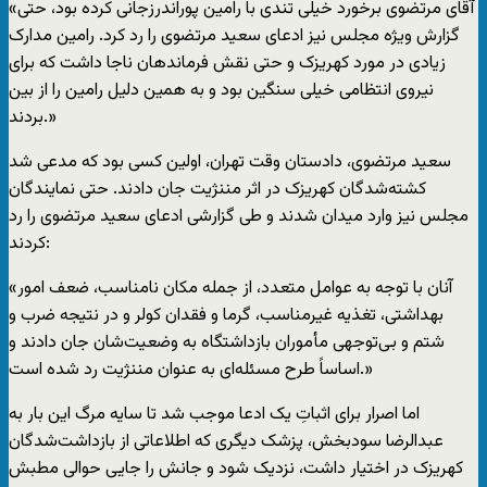
«آقای مرتضوی برخورد خیلی تندی با رامین پوراندرزجانی کرده بود، حتی
گزارش ویژه مجلس نیز ادعای سعید مرتضوی را رد کرد. رامین مدارک
زیادی در مورد کهریزک و حتی نقش فرماندهان ناجا داشت که برای
نیروی انتظامی خیلی سنگین بود و به همین دلیل رامین را از بین
بردند.»
سعید مرتضوی، دادستان وقت تهران، اولین کسی بود که مدعی شد
کشته‌شدگان کهریزک در اثر مننژیت جان دادند. حتی نمایندگان
مجلس نیز وارد میدان شدند و طی گزارشی ادعای سعید مرتضوی را رد
کردند:
«آنان با توجه به عوامل متعدد، از جمله مکان نامناسب، ضعف امور
بهداشتی، تغذیه غیرمناسب، گرما و فقدان کولر و در نتیجه ضرب و
شتم و بی‌توجهی مأموران بازداشتگاه به وضعیت‌شان جان دادند و
اساساً طرح مسئله‌ای به عنوان مننژیت رد شده است.»
اما اصرار برای اثباتِ یک ادعا موجب شد تا سایه مرگ این بار به
عبدالرضا سودبخش، پزشک دیگری که اطلاعاتی از بازداشت‌شدگان
کهریزک در اختیار داشت، نزدیک شود و جانش را جایی حوالی مطبش