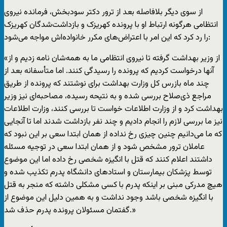
از سوی دیگر بلافاصله بعد از ترور دکتر سودبخش، فرمانده نیروی
انتظامی هرگونه ارتباط او با پرونده کهریزک و بازداشت‌شدگان کهریزک
را رد کرد که این امر با اعتراض‌های مکرر خانواده‌اش مواجه می‌شود:
«از وزیر بهداشت گرفته تا نیروی انتظامی ما به همه‌شان نامه زدیم و از
آنها درخواست کردیم که پرونده را رسیدگی کنند. اما متأسفانه بعد از
چند ماه بازرس کل وزارت بهداشت برای نوشتند که پرونده از طریق
مراجع ذی‌صلاح بررسی شده و به نتیحه رسیده، مصاحبه‌ای نیز وزیر
بهداشت کرد و از وزارت اطلاعات خواست تا بررسی کنند، وزارت اطلاعات
نیز ما بررسی لازم را انجام دادیم و چند نفر بازداشت شدند اما تا آنجایی
که ما می‌دانیم چنین چیزی رخ نداده از همان ابتدا سعی بر این نبود که
عاملان ترور مشخص شود و از همان ابتدا سعی در توجیه مسئله
داشتند اعلام کنند که قتل با انگیزه شخصی رخ داده اما این موضوع
توسط پزشکان بیمارستان و استادهای دانشگاه پدرم تکذیب شده و
هیچ مدرکی مبنی بر اینکه پدرم با کسی مشکلی داشته که منجر به قتل
با انگیزه شخصی باشد وجود نداشت و به همین دلیل این موضوع از
گفتمان مسئولان پرونده پدرم حذف شد.»