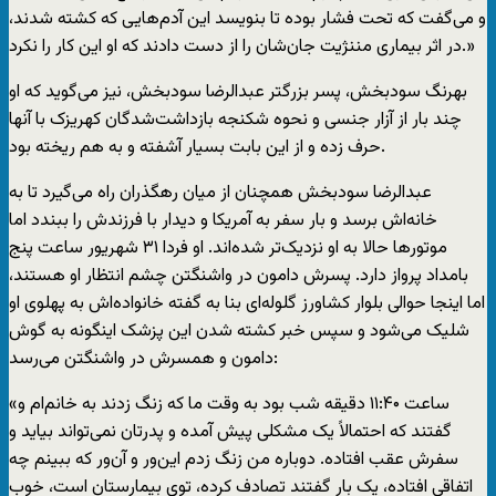
و می‌گفت که تحت فشار بوده تا بنویسد این آدم‌هایی که کشته شدند،
در اثر بیماری مننژیت جان‌شان را از دست دادند که او این کار را نکرد.»
بهرنگ سودبخش، پسر بزرگتر عبدالرضا سودبخش، نیز می‌گوید که او
چند بار از آزار جنسی و نحوه شکنجه بازداشت‌شدگان کهریزک با آنها
حرف زده و از این بابت بسیار آشفته و به هم ریخته بود.
عبدالرضا سودبخش همچنان از میان رهگذران راه می‌گیرد تا به
خانه‌اش برسد و بار سفر به آمریکا و دیدار با فرزندش را ببندد اما
موتورها حالا به او نزدیک‌تر شده‌اند. او فردا ۳۱ شهریور ساعت پنج
بامداد پرواز دارد. پسرش دامون در واشنگتن چشم انتظار او هستند،
اما اینجا حوالی بلوار کشاورز گلوله‌ای بنا به گفته خانواده‌اش به پهلوی او
شلیک می‌شود و سپس خبر کشته شدن این پزشک اینگونه به گوش
دامون و همسرش در واشنگتن می‌رسد:
«ساعت ۱۱:۴۰ دقیقه شب بود به وقت ما که زنگ زدند به خانم‌ام و
گفتند که احتمالاً یک مشکلی پیش آمده و پدرتان نمی‌تواند بیاید و
سفرش عقب افتاده. دوباره من زنگ زدم این‌ور و آن‌ور که ببینم چه
اتفاقی افتاده، یک بار گفتند تصادف کرده، توی بیمارستان است، خوب