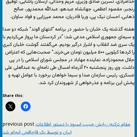
خدامرادی، نسرین صادق وزیری، مریم وحدانی، ارسلان پاشایی، توفیق
رنجبر، مقصود اعظمی، جهانشاه عبدهو، عبدالله محمدپور، صالح
ذهابی، احسان نیک پی، وریا قادریان، محمد میرزایی و فواد ساوان.
هفته گذشته یک خلبان با حضور در برنامه “انتهای الوند” شبکه دو صدا
و سیمای جمهوری اسلامی مدعی شد: “در کردستان ما پرواز می‌کردیم با
یک سری ضد انقلاب و اشرار درگیر بودیم. می‌گفتند گوشت خلبان کبری
را کردها کیلویی ۵۰۰ میلیون تومان می‌خرند.” صحبت‌هایی که اعتراض
جلال محمودزاده، نماینده مهاباد در مجلس شورای اسلامی را در پی
داشت. وی روز پنجشنبه ۲۰ آذرماه امسال طی نامه‌ای به عبدالعلی علی
‌عسکری،‌ رئیس سازمان صدا و سیما خواهان برخورد با عوامل تهیه و
پخش این برنامه و عذرخواهی از شهروندان کرد شد.
Share this:
previous post
مقام ترکیه: ربایش حبیب اسیود با دستور اطلاعات
ایران و توسط یک قاچاقچی انجام شد