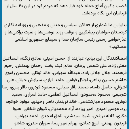
غصب و کین آماج حمله خود قرار دهد که مردم کرد در این ۴۰ سال از
قربانیان این نگاه بوده‌اند.
بنابراین ما شماری از فعالان سیاسی و مدنی و مذهبی و روزنامه نگاری
کردستان خواهان پیشگیری و توقف روند توهین‌ها و نفرت پراکنی‌ها و
عذرخواهی رسمی رئیس سازمان صدا و سیمای جمهوری اسلامی
هستیم.»
امضاکنندگان این بیانیه عبارتند از: حسن امینی، صادق زنگنه، اسماعیل
مفتی زاده، علی شمس برهان، صالح نیک بخت، رحمان بهمنش، رحیم
فرهمند، جلال جلالی زاده، عبدالله سهرابی، خالد توکلی، محسن رضوی،
هاشم حسین پناهی، اجلال قوامی، حامد فرازی، سیاوش حیاتی، علی
اشرافی، حاصل داسه، محمد باقر ضیایی، مسعود کردپور، باقر پیری، رضا
شجیعی، محمود محمودی، اسماعیل اعظمی، حامد اسراری، سعید
نجاری، محمود مبارکشاهی، خالد ئویندار، ناصر وحیدی، مولود خوانچه
زرد، موسی امیدی، امیر پیاده، آزاد محمدیانی، کیوان قلخانی، هیوا
مکری، گلاله برزنجی، شیوا سردشتی، نامق امجدی، احمد بهرامی،
فریدون بهمنی، ایرج عبادی، بهرام مهر پیما، سوران خدری، شاهو