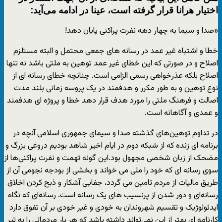
اختیار هرانا قرار گرفته است، عینا در ادامه می‌آید:
«صدا و سیما به چهار دهه نفرت پراکنی پایان دهد!
خطا و اشتباه غیر عمد در رسانه های جمعی محتمل و البته مستلزم
اصلاح و در صورتی که این خطای غیر عمد توهین به ملتی باشد نه تنها
اصلاح بلکه عذرخواهی رسمی الزامی است. چنانچه خطای رسانه ای از
نوع توهین و به طور مکرر و هدفمند در یک پروسه زمانی بلند مدت
اصالت و فرهنگ ملتی را مورد هدف قرار دهد خطا و پروژه ای هدفمند
و عمدی و آگاهانه است.
در تداوم توهین‌های گذشته صدا و سیمای جمهوری اسلامی آنچه در
برنامه ای زنده که از شبکه دوم در ایام اخیر شاهد بودیم دروغی بزرگ و
مضحک از زبان شخصی مجهول بود.این گونه تهمت و نفرت پراکنی‌ها از
سوی رسانه ای که خود را ملی می خواند و بخشی از بودجه نجومی آن از
طریق مالیات از مردم تامین می گردد، جفایی آشکار و ذبح کردن اخلاق
رسانه‌ای و دور شدن از پرنسیب های یک رسانه است. رسانه‌ای که نگاه
ایدئولوژیک و تقسیم شهروندان به خودی و غیر خودی بر آن تفوق دارد
کارنامه ای بهتر از این نمی‌تواند داشته باشد که هر بار مردمانی را به تیر