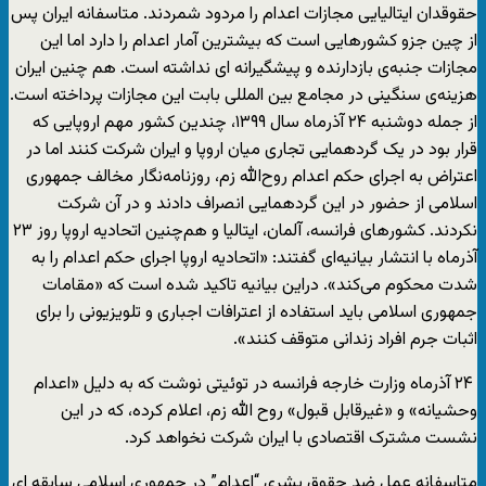
حقوقدان ایتالیایی مجازات اعدام را مردود شمردند. متاسفانه ایران پس
از چین جزو کشورهایی است که بیشترین آمار اعدام را دارد اما این
مجازات جنبه‌ی بازدارنده و پیشگیرانه ای نداشته است. هم چنین ایران
هزینه‌ی سنگینی در مجامع بین المللی بابت این مجازات پرداخته است.
از جمله دوشنبه ۲۴ آذرماه سال ۱۳۹۹، چندین کشور مهم اروپایی که
قرار بود در یک گردهمایی تجاری میان اروپا و ایران شرکت کنند اما در
اعتراض به اجرای حکم اعدام روح‌الله زم، روزنامه‌نگار مخالف جمهوری
اسلامی از حضور در این گردهمایی انصراف دادند و در آن شرکت
نکردند. کشورهای فرانسه، آلمان، ایتالیا و هم‌چنین اتحادیه اروپا روز ۲۳
آذرماه با انتشار بیانیه‌ای گفتند: «اتحادیه اروپا اجرای حکم اعدام را به
شدت محکوم می‌کند». دراین بیانیه تاکید شده است که «مقامات
جمهوری اسلامی باید استفاده از اعترافات اجباری و تلویزیونی را برای
اثبات جرم افراد زندانی متوقف کنند».
۲۴ آذرماه وزارت خارجه فرانسه در توئیتی نوشت که به دلیل «اعدام
وحشیانه» و «غیرقابل قبول» روح الله زم، اعلام کرده، که در این
نشست مشترک اقتصادی با ایران شرکت نخواهد کرد.
متاسفانه عمل ضد حقوق بشری “اعدام” در جمهوری اسلامی سابقه ای