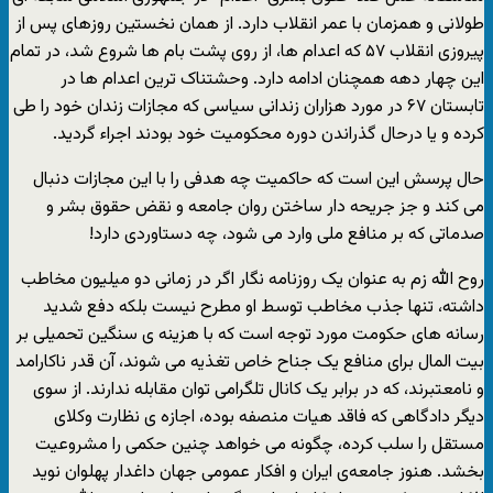
طولانی و همزمان با عمر انقلاب دارد. از همان نخستین روزهای پس از
پیروزی انقلاب ۵۷ که اعدام ها، از روی پشت بام ها شروع شد، در تمام
این چهار دهه همچنان ادامه دارد. وحشتناک ترین اعدام ها در
تابستان ۶۷ در مورد هزاران زندانی سیاسی که مجازات زندان خود را طی
کرده و یا درحال گذراندن دوره محکومیت خود بودند اجراء گردید.
حال پرسش این است که حاکمیت چه هدفی را با این مجازات دنبال
می کند و جز جریحه دار ساختن روان جامعه و نقض حقوق بشر و
صدماتی که بر منافع ملی وارد می شود، چه دستاوردی دارد!
روح الله زم به عنوان یک روزنامه نگار اگر در زمانی دو میلیون مخاطب
داشته، تنها جذب مخاطب توسط او مطرح نیست بلکه دفع شدید
رسانه های حکومت مورد توجه است که با هزینه ی سنگین تحمیلی بر
بیت المال برای منافع یک جناح خاص تغذیه می شوند، آن قدر ناکارامد
و نامعتبرند، که در برابر یک کانال تلگرامی توان مقابله ندارند. از سوی
دیگر دادگاهی که فاقد هیات منصفه بوده، اجازه ی نظارت وکلای
مستقل را سلب کرده، چگونه می خواهد چنین حکمی را مشروعیت
بخشد. هنوز جامعه‌ی ایران و افکار عمومی جهان داغدار پهلوان نوید