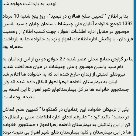
تهدید به بازداشت مواجه شد.
بنا بر اطلاع ” کمپین صلح فعالان در تبعید” ، روز پنج شنبه 10 مرداد
1392 تجمع خانواده آقایان علي چبيشاط ، سلمان چايان و سيد ياسين
موسوي در مقابل اداره اطلاعات اهواز ، جهت کسب اطلاع از وضعیت
فرزندان ، با واکنش اداره اطلاعات اهواز و تهدید خانواده ها به بازداشت
،همراه بود.
بنا بر گزارش منابع محلی عصر شنبه 27 جولای دو تن از این زندانیان به
نام سيد ياسين موسوي و على چبيشات در میان محافظت شدید
نیروهای امنیتی از زندان خارج شده اند که به خانواده ها اعلام شد
اینان به بيمارستان فاطمه الزهرا اهواز انتقال داده شده اند ولی
جستجوی خانواده ها در کل بیمارستانهای شهر اهواز تا این لحظه بی
نتیجه بوده است.
یکی از نزدیکان خانواده این زندانیان در گفتگو با ” کمپین صلح فعالان
در تبعید” تاکید کرد : ” علیرغم ادعای اداره اطلاعات مبنی بر انتقال دو
تن از این زندانیان به بیمارستان فاطمه زهرا اهواز ؛ جستجوی خانواده
ها در این بیمارستان و کلیه بیمارستان های شهر اهواز بی نتیجه بوده