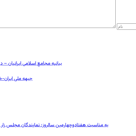
بیانیه مجامع اسلامی ایرانیان 
جبهه ملی ایران-خا
به مناسبت هفتادوچهارمین سالروز: نمایندگان مجلس زار می‌زدند/ تهران در آتش؛ ۳۰ تیر