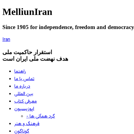
Melliun
Iran
Since 1905 for
independence
,
freedom
and
democrac
Iran
استقرار
حاکميت ملی
هدف نهضت ملی ایران است
راهنما
تماس با ما
درباره ما
بین المللی
معرفی کتاب
اپوزیسیون
- گرد همآئی ها
فرهنگ و هنر
گوناگون