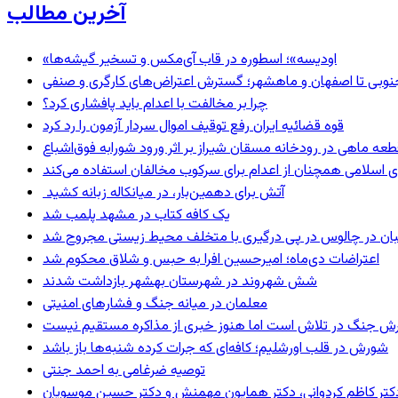
آخرین مطالب
«اودیسه»؛ اسطوره در قاب آی‌مکس و تسخیر گیشه‌ها
نوبی تا اصفهان و ماهشهر؛ گسترش اعتراض‌های کارگری و صنفی
چرا بر مخالفت با اعدام باید پافشاری کرد؟
قوه قضائیه ایران رفع توقیف اموال سردار آزمون را رد کرد
 اسلامی همچنان از اعدام برای سرکوب مخالفان استفاده می‌کند
آتش برای دهمین‌بار، در میانکاله زبانه کشید
یک کافه کتاب در مشهد پلمب شد
ان در چالوس در پی درگیری با متخلف محیط زیستی مجروح شد
اعتراضات دی‌ماه؛ امیرحسین افرا به حبس و شلاق محکوم شد
شش شهروند در شهرستان بهشهر بازداشت شدند
معلمان در میانه جنگ و فشارهای امنیتی
ترش جنگ در تلاش است اما هنوز خبری از مذاکره مستقیم نیست
شورش در قلب اورشلیم؛ کافه‌ای که جرات کرده شنبه‌ها باز باشد
توصیه ضرغامی به احمد جنتی
ی، دکتر کاظم کردوانی، دکتر همایون مهمنش و دکتر حسین موسویان