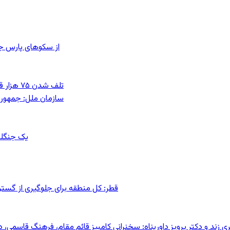
از سکوهای پارس ج
تلف شدن ۷۵ هزار قطعه ماهی در رودخانه مسقان شیراز بر اثر ورود شورابه فوق‌اشباع
سازمان ملل: جمهوری
یک جنگلب
قطر: کل منطقه برای جلوگیری از گس
کری زند و دکتر پرویز داورپناه: سخنرانی کامبیز قائم مقام، فرهنگ قاسم