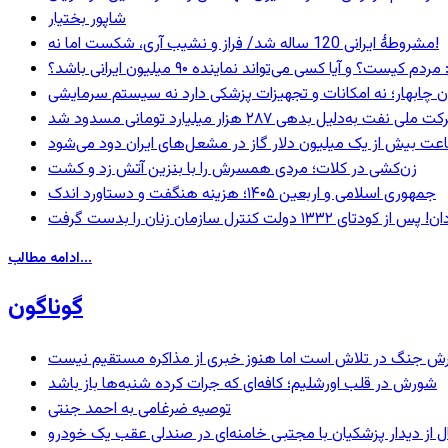
شاپور بختیار
مشروطۀ ایرانی 120 ساله شد/ فراز و نشیب آری، شکست اما نه!
 و آیا کسی می‌تواند نماینده ۹۰ میلیون ایرانی باشد؟
ان چابهار؛ نه امکانات و تجهیزات پزشکی دارد نه سیستم سرمایشی
ه‌دلیل بدهی ۲۸۷ هزار میلیارد تومانی مسدود شد
عت بیش از یک میلیون دلار گاز در مشعل‌های ایران دود می‌شود
زن‌کشی در کلات؛ مردی همسرش را با بنزین آتش زد و کشت
جمهوری اسلامی و اربعین ۱۴۰۵؛ هزینه هنگفت و دستاورد اندک
ادامه مطالب...
گوناگون
ترش جنگ در تلاش است اما هنوز خبری از مذاکره مستقیم نیست
شورش در قلب اورشلیم؛ کافه‌ای که جرات کرده شنبه‌ها باز باشد
توصیه ضرغامی به احمد جنتی
نال از دیدار پزشکیان با مجتبی خامنه‌ای در صندلی عقب یک خودرو