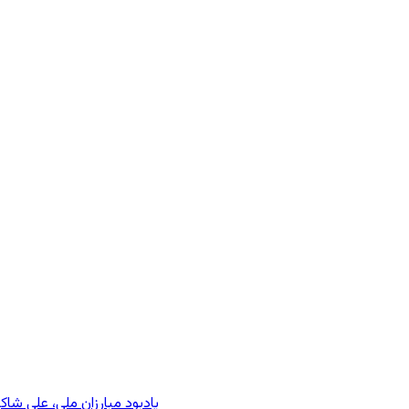
یادبود مبارزان ملی، علی شا