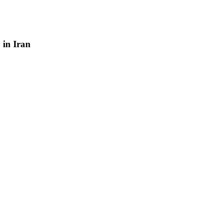
y
in
Iran