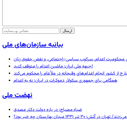
بیانیه سازمان‌های ملی
– در محکومیت اعدام، سرکوب سیاسی–اجتماعی، و نقض حقوق زنان
جبهه ملی ایران: ماشین اعدام را متوقف کنید!
رج از کشور انجام اعدام‌های وقیحانه در ملأِعام را محکوم می‌کند
همگامی برای جمهوری سکولار دموکرات در ایران: نه به اعدام
نهضت ملی
ضیاء مصباح: در باره دولت دکتر مصدق
 ۱۳۳۱ میدان بهارستان چه خبر بود؟