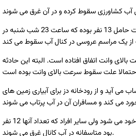
مدیرکل حوادث غیرمترقبه استانداری خوزستان با تائید این حادثه به خبرنگار مهر گفت: این وانت حامل 13 نفر بوده که ساعت 23 شب شنبه در
 بالای وانت اتفاق افتاده است. البته این حادثه
 می آید و از رودخانه دز برای آبیاری زمین های
آملازاده عنوان کرد: یک دختر در میان 13 نفر مسافر که با شنا کردن آشنایی داشت موفق به نجات خود می شود ولی سایر افراد که تعداد آنها 12 نفر
بود متاسفانه در آب کانال غرق می شوند.