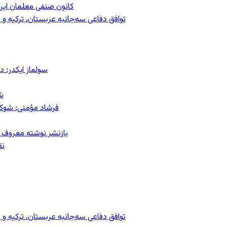
کانون صنفی معلمان ایران
توافق دفاعی سه‌جانبه عربستان، ترکیه 
سولماز ایکدر: د
ش
فرشاد مؤمنی: شوک‌د
بازنشر نوشته معروف م
نق
توافق دفاعی سه‌جانبه عربستان، ترکیه 