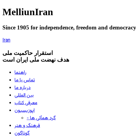
Melliun
Iran
Since 1905 for
independence
,
freedom
and
democrac
Iran
استقرار
حاکميت ملی
هدف نهضت ملی ایران است
راهنما
تماس با ما
درباره ما
بین المللی
معرفی کتاب
اپوزیسیون
- گرد همآئی ها
فرهنگ و هنر
گوناگون