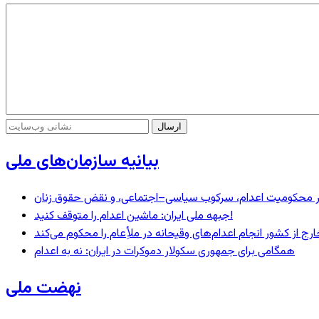
بیانیه سازمان‌های ملی
– در محکومیت اعدام، سرکوب سیاسی–اجتماعی، و نقض حقوق زنان
جبهه ملی ایران: ماشین اعدام را متوقف کنید!
رج از کشور انجام اعدام‌های وقیحانه در ملأِعام را محکوم می‌کند
همگامی برای جمهوری سکولار دموکرات در ایران: نه به اعدام
نهضت ملی