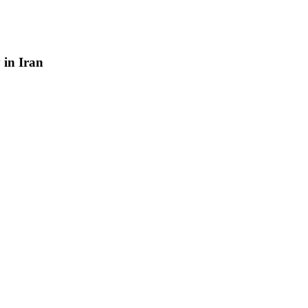
y
in
Iran