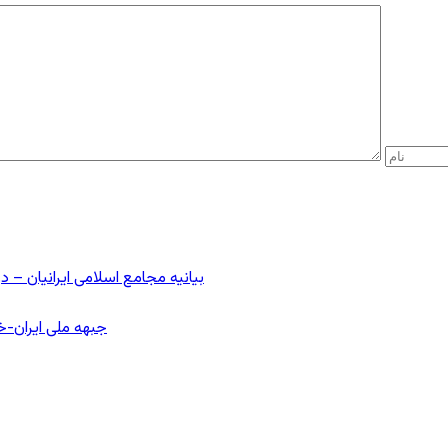
بیانیه مجامع اسلامی ایرانیان 
جبهه ملی ایران-خا