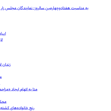
به مناسبت هفتادوچهارمین سالروز: نمایندگان مجلس زار می‌زدند/ تهران در آتش؛ ۳۰ تیر
پیام روشن پزشکیان در گفت‌و‌گوی تصویری با مرد نامرئی: من هستم!
لا
زندان 
مشهد؛ ۲۰
ب
متا به اتهام ایجاد «مزاحمت عمومی»
محکومیت
رنج خانواده‌های کشته‌