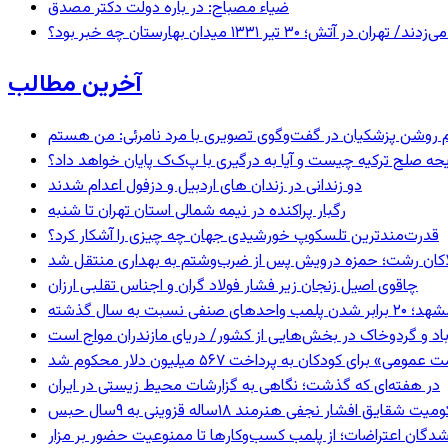
ضیاء مصباح: در باره دولت دکتر مصدق
 ۱۳۳۱ میدان بهارستان چه خبر بود؟
آخرین مطالب
یحه صلح ترکیه چیست و آیا به درگیری با پ‌ک‌ک پایان خواهد داد؟
دو زندانی در زندان های اردبیل و دزفول اعدام شدند
رگبار پراکنده در نیمه شمالی استان تهران تا شنبه
قدرت‌مندترین تلسکوپ خورشیدی جهان چه چیزی را آشکار کرد؟
لاکان رشت؛ حمزه درویش پس از ضرب‌وشتم به بهداری منتقل شد
چاقوی اصیل زنجان زیر فشار فولاد گران و اجناس تقلبی ارزان
 برابر شدن پلمب واحدهای صنفی نسبت به سال گذشته
اد و گردوخاک در بخش‌هایی از کشور/ دریای مازندران مواج است
 برای کودکان به پرداخت ۵۶۷ میلیون دلار محکوم شد
در هفته‌ای که گذشت؛ نگاهی به گزارشات محیط زیستی در ایران
 شقایق افشار نجفی هنرمند ۱۸ساله قزوینی به ۹سال حبس
شدگان اعتراضات؛ از پلمب کسب‌وکارها تا ممنوعیت حضور بر مزار