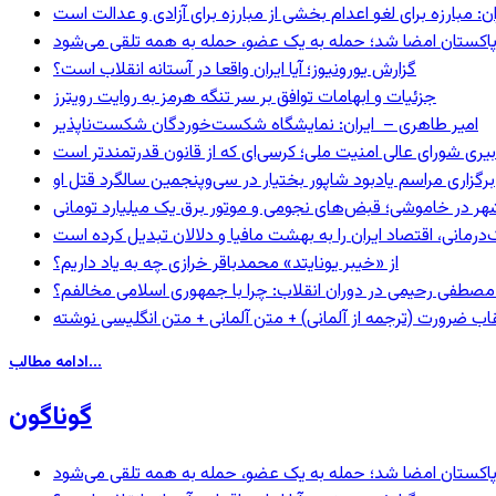
: مبارزه برای لغو اعدام بخشی از مبارزه برای آزادی و عدالت است
و پاکستان امضا شد؛ حمله به یک عضو، حمله به همه تلقی می‌شود
گزارش یورونیوز؛ آیا ایران واقعا در آستانه انقلاب است؟
جزئیات و ابهامات توافق بر سر تنگه هرمز به روایت رویترز
امیر طاهری – ایران: نمایشگاه شکست‌خوردگان شکست‌ناپذیر
بیری شورای عالی امنیت ملی؛ کرسی‌ای که از قانون قدرتمندتر است
برگزاری مراسم یادبود شاپور بختیار در سی‌وپنجمین سالگرد قتل او
هر در خاموشی؛ قبض‌های نجومی و موتور برق یک میلیارد تومانی
رمانی، اقتصاد ایران را به بهشت مافیا و دلالان تبدیل کرده است
از «خیبر یونایتد» محمدباقر خرازی چه به یاد داریم؟
صطفی رحیمی در دوران انقلاب: چرا با جمهوری اسلامی مخالفم؟
اب ضرورت (ترجمه از آلمانی) + متن آلمانی + متن انگلیسی نوشته
ادامه مطالب...
گوناگون
و پاکستان امضا شد؛ حمله به یک عضو، حمله به همه تلقی می‌شود