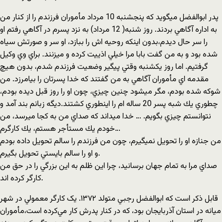
پدر ابوالفضل ميگويد كه پنجشنبه 10 مرداد مأموران فرزندم را از كنار من
به اداره آگاهي بردند. روز شنبه( 12 مرداد) به نزد پسرم در آگاهي رفتم او
را سر حال ديدم،بدون اينكه روحيه اش را ببازد، او سر و صورتش سياه
شده بود و به من گفت بابا مرا خيلي اذييت كرده و ميزنند. براي وي وكيل
گرفتيم. اما روز يكشنبه وقتي پيگير وضعيت فرزندم شدم، بدون هيچ
مقدمه اي مأموران آگاهي به من گفتند كه خدا پسرتان را بيامرزد. من
شوكه شده بودم، مگر ميشود چنين چيزي، چون او را روز قبل ديده بودم،
چطوري يك شبه پسر 20 ساله ام را اينطوري كشتند.ديگه زبانم بند آمد و
نتوانستم چيزي بگويم. … خدا ميداند كه صداي من به كجا ميرسد، من
خودم يك مستأجر هستم، يك كارگرم…
من جنازه او را تحويل نميگيرم، چون من فرزندم را سالم تحويل داده بودم
و او را سالم بايستي تحويل بگيرم.
صداي مرا به تمام جهان برسانيد، چرا اين ظلم به اين بزرگي را در حق من
كارگر كرده اند.
قابل ذكر است كه ابوالفضل رجبي متولد ۱۳۷۲. يک کارگر معمولي در شهر
ميانه در استان آذربايجان بود، که در کنار پدرش کار مي‌کرده است،مأموران