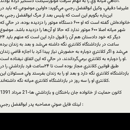
آگاهي ميانه وي را به اتهام سرقت موتورسيكلت دستگير كرده بودند.
عليرضا دقيقي، وكيل ابوالفضل رجبي مي‌گويد: «اولين موضوعي که بايد در
اين‌باره بگويم اين است که پليس بعد از مرگ ابوالفضل رجبي به
خانواده‌اش گفته است که او ۶۰۰ دستگاه موتور را دزديده بوده، در حالي که
شهر ميانه اصلا ۶۰۰ موتور ندارد که حالا او آن‌ها را دزديده باشد. موضوع
ديگر که خود دادستان هم آن را قبول دارد اين است که متهم بايد ۲۴
ساعت در بازداشتگاه کلانتري نگه داشته مي‌شد و بعد به زندان برده
مي‌شد و اگر کلانتري دوباره به حضورش نياز پيدا کرد با اجازه قاضي زندان
او را دوباره به کلانتري برمي‌گرداندند، در حالي که اين اتفاق نيفتاده است.
طبق قوانين کلانتري مجاز بوده است تا ۲۴‌ساعت فرد بازداشتي را در
بازداشتگاه کلانتري نگه دارد و بعد او را به زندان بفرستد ولي مسئولان اين
کلانتري او را سه روز در بازداشتگاه کلانتري ميانه نگه داشته‌اند.
كانون حمايت از خانواده جان باختگان و بازداشتي ها-21 مرداد 1391
لينك فايل صوتي مصاحبه پدر ابوالفضل رجبي :