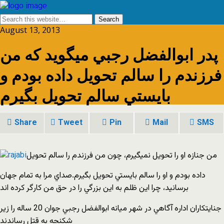
August 13, 2013
پدر ابوالفضل رجبي ميگويد كه من
فرزندم را سالم تحويل داده بودم و
بايستي سالم تحويل بگيرم
Share
Tweet
Pin
Mail
SMS
من جنازه او را تحويل نميگيرم، چون من فرزندم را سالم تحويل
داده بودم و او را سالم بايستي تحويل بگيرم.صداي مرا به تمام جهان
برسانيد، چرا اين ظلم به اين بزرگي را در حق من كارگر كرده اند
جنايتكاران اداره آگاهي در شهر ميانه ابوالفضل رجبي جوان 20 ساله را زير
شكنجه به قتل رساندند